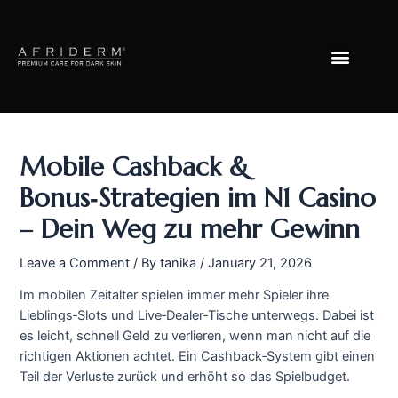
Skip
Post
to
navigation
Menu
content
Mobile Cashback &
Bonus‑Strategien im N1 Casino
– Dein Weg zu mehr Gewinn
Leave a Comment
/ By
tanika
/
January 21, 2026
Im mobilen Zeitalter spielen immer mehr Spieler ihre
Lieblings‑Slots und Live‑Dealer‑Tische unterwegs. Dabei ist
es leicht, schnell Geld zu verlieren, wenn man nicht auf die
richtigen Aktionen achtet. Ein Cashback‑System gibt einen
Teil der Verluste zurück und erhöht so das Spielbudget.