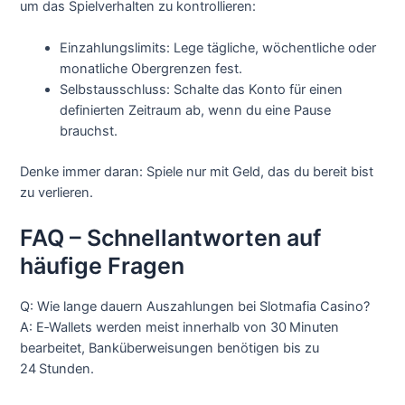
um das Spielverhalten zu kontrollieren:
Einzahlungslimits: Lege tägliche, wöchentliche oder
monatliche Obergrenzen fest.
Selbstausschluss: Schalte das Konto für einen
definierten Zeitraum ab, wenn du eine Pause
brauchst.
Denke immer daran: Spiele nur mit Geld, das du bereit bist
zu verlieren.
FAQ – Schnellantworten auf
häufige Fragen
Q: Wie lange dauern Auszahlungen bei Slotmafia Casino?
A: E‑Wallets werden meist innerhalb von 30 Minuten
bearbeitet, Banküberweisungen benötigen bis zu
24 Stunden.