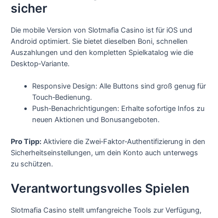
sicher
Die mobile Version von Slotmafia Casino ist für iOS und
Android optimiert. Sie bietet dieselben Boni, schnellen
Auszahlungen und den kompletten Spielkatalog wie die
Desktop‑Variante.
Responsive Design: Alle Buttons sind groß genug für
Touch‑Bedienung.
Push‑Benachrichtigungen: Erhalte sofortige Infos zu
neuen Aktionen und Bonusangeboten.
Pro Tipp:
Aktiviere die Zwei‑Faktor‑Authentifizierung in den
Sicherheitseinstellungen, um dein Konto auch unterwegs
zu schützen.
Verantwortungsvolles Spielen
Slotmafia Casino stellt umfangreiche Tools zur Verfügung,