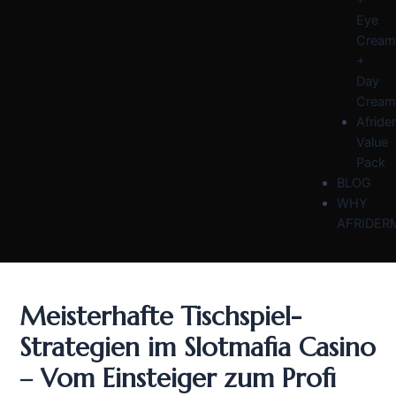
Eye
Cream
+
Day
Cream
Afride
Value
Pack
BLOG
WHY
AFRIDER
Meisterhafte Tischspiel-
Strategien im Slotmafia Casino
– Vom Einsteiger zum Profi