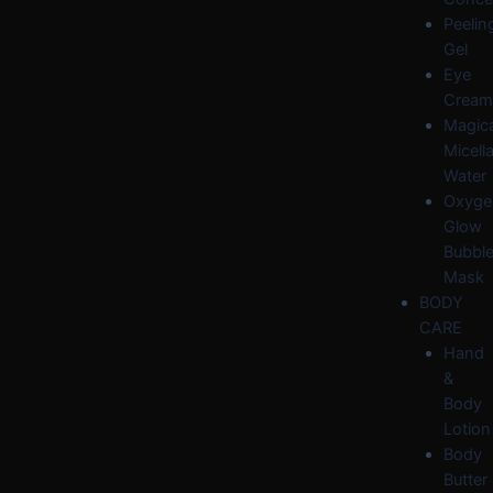
Peelin
Gel
Eye
Cream
Magica
Micella
Water
Oxyge
Glow
Bubbl
Mask
BODY
CARE
Hand
&
Body
Lotion
Body
Butter