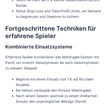
Runde.
Nutze Stop‑Loss und Take‑Profit Limits, um Verluste
zu begrenzen und Gewinne zu sichern.
Fortgeschrittene Techniken für
erfahrene Spieler
Kombinierte Einsatzsysteme
Erfahrene Spieler kombinieren das Martingale‑System mit
Paroli, um sowohl Verlustphasen als auch Gewinnphasen
zu steuern. Beispiel:
Beginne mit einem Einsatz von 1 € auf Rot beim
Roulette.
Bei Verlust verdopple den Einsatz (Martingale).
Nach einem Gewinn wechsle zu einem dreifachen
Einsatz des ursprünglichen Betrags (Paroli).