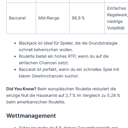
Einfaches
Regelwerk
Baccarat
Mid‑Range
98,9 %
niedrige
Volatilität
Blackjack ist ideal für Spieler, die die Grundstrategie
schnell beherrschen wollen.
Roulette bietet ein hohes RTP, wenn du auf die
einfachen Chancen setzt.
Baccarat ist perfekt, wenn du ein schnelles Spiel mit
klaren Gewinnchancen suchst.
Did You Know?
Beim europäischen Roulette reduziert die
einzige Null die Hauskante auf 2,7 % im Vergleich zu 5,26 %
beim amerikanischen Roulette.
Wettmanagement
Setze nie mehr als 5 % deines Gesamtbankrolls pro