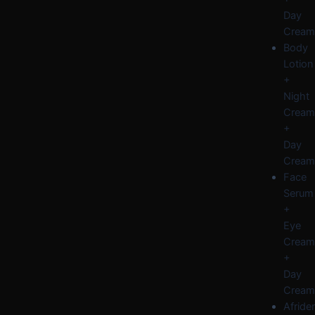
Day
Cream
Body
Lotion
+
Night
Cream
+
Day
Cream
Face
Serum
+
Eye
Cream
+
Day
Cream
Afride