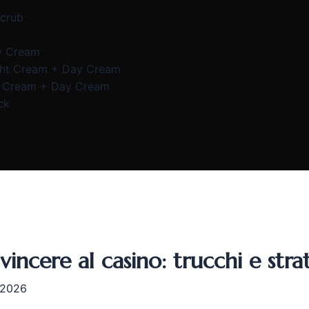
Scrub
y Cream
ght Cream + Day Cream
e Cream + Day Cream
ck
vincere al casino: trucchi e stra
 2026