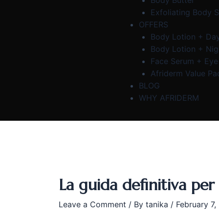
Body Butter
Exfoliating Body 
OFFERS
Body Lotion + Da
Body Lotion + Ni
Face Serum + Ey
Afriderm Value Pa
BLOG
WHY AFRIDERM
La guida definitiva per 
Leave a Comment
/ By
tanika
/
February 7,