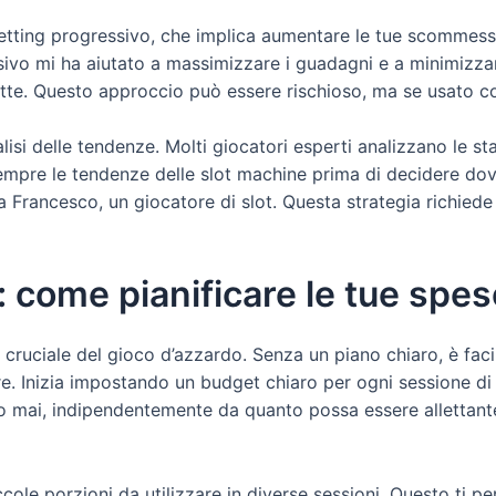
 betting progressivo, che implica aumentare le tue scommess
sivo mi ha aiutato a massimizzare i guadagni e a minimizzar
ette. Questo approccio può essere rischioso, ma se usato con
alisi delle tendenze. Molti giocatori esperti analizzano le st
sempre le tendenze delle slot machine prima di decidere do
a Francesco, un giocatore di slot. Questa strategia richied
: come pianificare le tue spes
ruciale del gioco d’azzardo. Senza un piano chiaro, è faci
e. Inizia impostando un budget chiaro per ogni sessione di 
rlo mai, indipendentemente da quanto possa essere allettante”
ccole porzioni da utilizzare in diverse sessioni. Questo ti p