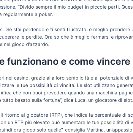
ressione. “Divido sempre il mio budget in piccole parti. Que
ca regolarmente a poker.
i. Se stai perdendo e ti senti frustrato, è meglio prendere 
cuperare le perdite. Ora so che è meglio fermarsi e riprovar
e nel gioco d’azzardo.
e funzionano e come vincere
i nei casino, grazie alla loro semplicità e al potenziale di 
e le tue possibilità di vincita. Le slot utilizzano genera
 significa che non puoi prevedere quando una macchina pagh
è tutto basato sulla fortuna”, dice Luca, un giocatore di slot
l ritorno al giocatore (RTP), che indica la percentuale di 
 con un RTP più elevato può aumentare le tue possibilità di 
indi ora gioco solo quelle”, consiglia Martina, un’appassion