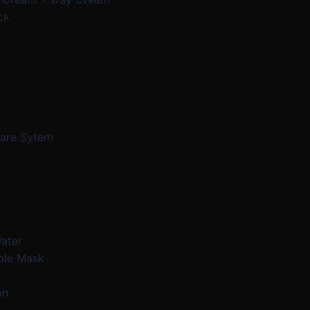
ck
Care Sytem
Water
ble Mask
on