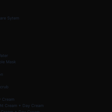
Care Sytem
Water
ble Mask
on
Scrub
y Cream
ght Cream + Day Cream
e Cream + Day Cream