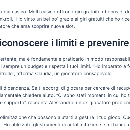
rti dai casino. Molti casino offrono giri gratuiti o bonus d
nkroll. “Ho vinto un bel po’ grazie ai giri gratuiti che ho r
atore che ama scoprire nuove slot.
conoscere i limiti e prevenire
ivertente, ma è fondamentale praticarlo in modo responsabile
ci sempre un budget e rispetta i tuoi limiti. “Ho imparato a
ontrollo”, afferma Claudia, un giocatore consapevole.
di dipendenza. Se ti accorgi di giocare per cercare di recuper
ndamentale chiedere aiuto. “Ci sono stati momenti in cui ho 
e supporto”, racconta Alessandro, un ex giocatore problem
tolimitazione che possono aiutarti a gestire il tuo gioco. Q
. “Ho utilizzato gli strumenti di autolimitazione e mi hanno