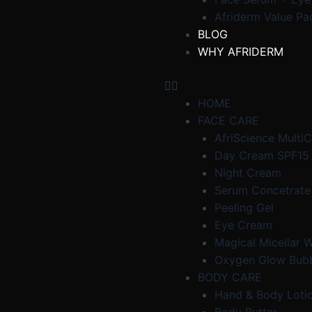
Afriderm Value Pa
BLOG
WHY AFRIDERM
HOME
FACE CARE
AfriScience Multi
Day Cream SPF15
Night Cream
Serum Concetrate
Peeling Gel
Eye Cream
Magical Micellar 
Oxygen Glow Bub
BODY CARE
Hand & Body Loti