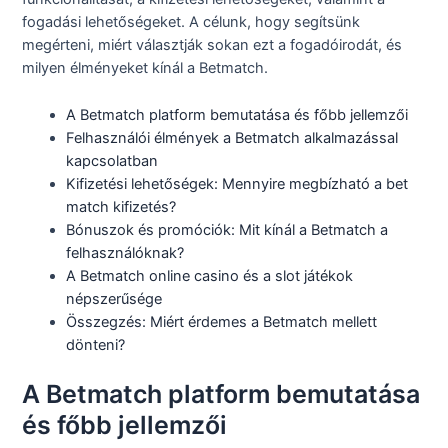
fogadási lehetőségeket. A célunk, hogy segítsünk
megérteni, miért választják sokan ezt a fogadóirodát, és
milyen élményeket kínál a Betmatch.
A Betmatch platform bemutatása és főbb jellemzői
Felhasználói élmények a Betmatch alkalmazással
kapcsolatban
Kifizetési lehetőségek: Mennyire megbízható a bet
match kifizetés?
Bónuszok és promóciók: Mit kínál a Betmatch a
felhasználóknak?
A Betmatch online casino és a slot játékok
népszerűsége
Összegzés: Miért érdemes a Betmatch mellett
dönteni?
A Betmatch platform bemutatása
és főbb jellemzői