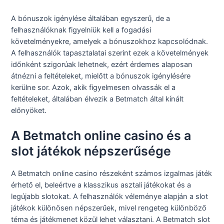
A bónuszok igénylése általában egyszerű, de a
felhasználóknak figyelniük kell a fogadási
követelményekre, amelyek a bónuszokhoz kapcsolódnak.
A felhasználók tapasztalatai szerint ezek a követelmények
időnként szigorúak lehetnek, ezért érdemes alaposan
átnézni a feltételeket, mielőtt a bónuszok igénylésére
kerülne sor. Azok, akik figyelmesen olvassák el a
feltételeket, általában élvezik a Betmatch által kínált
előnyöket.
A Betmatch online casino és a
slot játékok népszerűsége
A Betmatch online casino részeként számos izgalmas játék
érhető el, beleértve a klasszikus asztali játékokat és a
legújabb slotokat. A felhasználók véleménye alapján a slot
játékok különösen népszerűek, mivel rengeteg különböző
téma és játékmenet közül lehet választani. A Betmatch slot