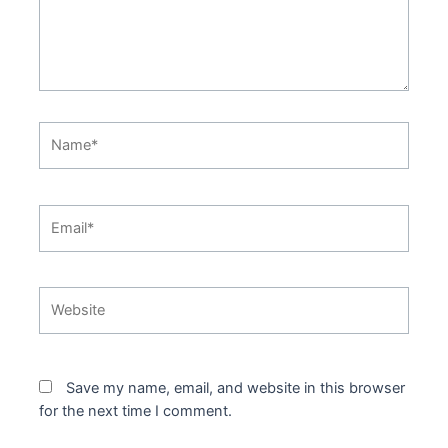
Name*
Email*
Website
Save my name, email, and website in this browser
for the next time I comment.