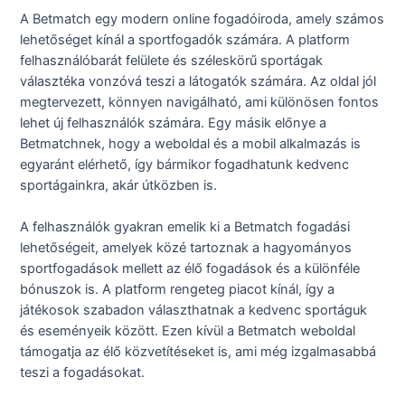
A Betmatch egy modern online fogadóiroda, amely számos
lehetőséget kínál a sportfogadók számára. A platform
felhasználóbarát felülete és széleskörű sportágak
választéka vonzóvá teszi a látogatók számára. Az oldal jól
megtervezett, könnyen navigálható, ami különösen fontos
lehet új felhasználók számára. Egy másik előnye a
Betmatchnek, hogy a weboldal és a mobil alkalmazás is
egyaránt elérhető, így bármikor fogadhatunk kedvenc
sportágainkra, akár útközben is.
A felhasználók gyakran emelik ki a Betmatch fogadási
lehetőségeit, amelyek közé tartoznak a hagyományos
sportfogadások mellett az élő fogadások és a különféle
bónuszok is. A platform rengeteg piacot kínál, így a
játékosok szabadon választhatnak a kedvenc sportáguk
és eseményeik között. Ezen kívül a Betmatch weboldal
támogatja az élő közvetítéseket is, ami még izgalmasabbá
teszi a fogadásokat.