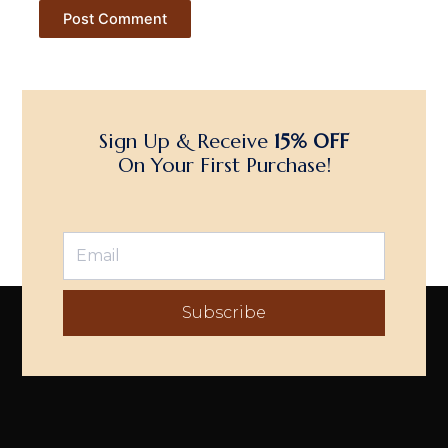
Sign Up & Receive
15% OFF
On Your First Purchase!
Subscribe