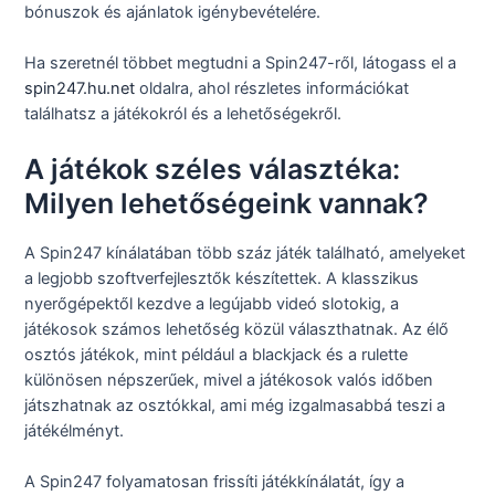
bónuszok és ajánlatok igénybevételére.
Ha szeretnél többet megtudni a Spin247-ről, látogass el a
spin247.hu.net
oldalra, ahol részletes információkat
találhatsz a játékokról és a lehetőségekről.
A játékok széles választéka:
Milyen lehetőségeink vannak?
A Spin247 kínálatában több száz játék található, amelyeket
a legjobb szoftverfejlesztők készítettek. A klasszikus
nyerőgépektől kezdve a legújabb videó slotokig, a
játékosok számos lehetőség közül választhatnak. Az élő
osztós játékok, mint például a blackjack és a rulette
különösen népszerűek, mivel a játékosok valós időben
játszhatnak az osztókkal, ami még izgalmasabbá teszi a
játékélményt.
A Spin247 folyamatosan frissíti játékkínálatát, így a