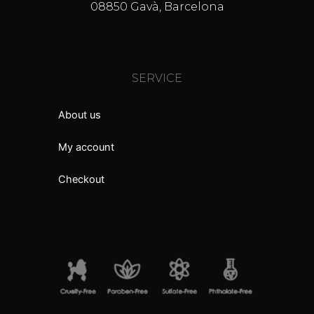
08850 Gavà, Barcelona
SERVICE
About us
My account
Checkout