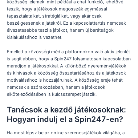
közösségi elemek, mint például a chat funkció, lehetővé
teszik, hogy a játékosok megosszák egymással
tapasztalataikat, stratégiáikat, vagy akár csak
beszélgessenek a játékról. Ez a kapcsolattartás nemcsak
élvezetesebbé teszi a játékot, hanem új barátságok
kialakulásához is vezethet.
Emellett a közösségi média platformokon való aktív jelenlét
is segít abban, hogy a Spin247 folyamatosan kapcsolatban
maradjon a játékosokkal. A különböző nyereményjátékok
és kihívások a közösség összetartásához és a játékosok
motiválásához is hozzájárulnak. A közösség ereje tehát
nemcsak a szórakozásban, hanem a játékosok
elköteleződésében is kulcsszerepet játszik.
Tanácsok a kezdő játékosoknak:
Hogyan indulj el a Spin247-en?
Ha most lépsz be az online szerencsejátékok világába, a