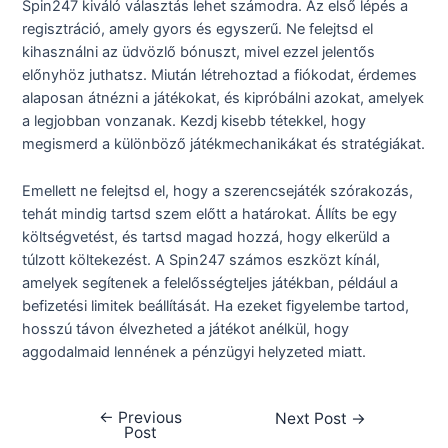
Spin247 kiváló választás lehet számodra. Az első lépés a
regisztráció, amely gyors és egyszerű. Ne felejtsd el
kihasználni az üdvözlő bónuszt, mivel ezzel jelentős
előnyhöz juthatsz. Miután létrehoztad a fiókodat, érdemes
alaposan átnézni a játékokat, és kipróbálni azokat, amelyek
a legjobban vonzanak. Kezdj kisebb tétekkel, hogy
megismerd a különböző játékmechanikákat és stratégiákat.
Emellett ne felejtsd el, hogy a szerencsejáték szórakozás,
tehát mindig tartsd szem előtt a határokat. Állíts be egy
költségvetést, és tartsd magad hozzá, hogy elkerüld a
túlzott költekezést. A Spin247 számos eszközt kínál,
amelyek segítenek a felelősségteljes játékban, például a
befizetési limitek beállítását. Ha ezeket figyelembe tartod,
hosszú távon élvezheted a játékot anélkül, hogy
aggodalmaid lennének a pénzügyi helyzeted miatt.
←
Previous
Next Post
→
Post