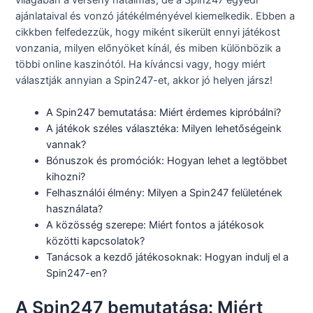
ajánlataival és vonzó játékélményével kiemelkedik. Ebben a
cikkben felfedezzük, hogy miként sikerült ennyi játékost
vonzania, milyen előnyöket kínál, és miben különbözik a
többi online kaszinótól. Ha kíváncsi vagy, hogy miért
választják annyian a Spin247-et, akkor jó helyen jársz!
A Spin247 bemutatása: Miért érdemes kipróbálni?
A játékok széles választéka: Milyen lehetőségeink
vannak?
Bónuszok és promóciók: Hogyan lehet a legtöbbet
kihozni?
Felhasználói élmény: Milyen a Spin247 felületének
használata?
A közösség szerepe: Miért fontos a játékosok
közötti kapcsolatok?
Tanácsok a kezdő játékosoknak: Hogyan indulj el a
Spin247-en?
A Spin247 bemutatása: Miért