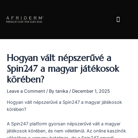
Skip
Post
to
navigation
Menu
content
Hogyan vált népszerűvé a
Spin247 a magyar játékosok
körében?
Leave a Comment
/ By
tanika
/
December 1, 2025
Hogyan vált népszerűvé a Spin247 a magyar játékosok
körében?
A Spin247 platform gyorsan népszerűvé vált a magyar
játékosok körében, és nem véletlenül. Az online kaszinók
világában a verseny hatalmas, de a Spin247 egyedi