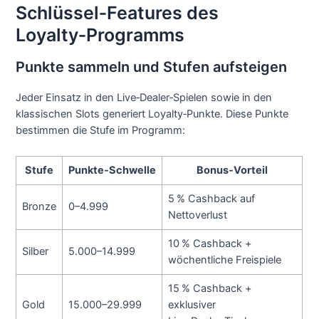
Schlüssel‑Features des
Loyalty‑Programms
Punkte sammeln und Stufen aufsteigen
Jeder Einsatz in den Live‑Dealer‑Spielen sowie in den
klassischen Slots generiert Loyalty‑Punkte. Diese Punkte
bestimmen die Stufe im Programm:
Stufe
Punkte‑Schwelle
Bonus‑Vorteil
5 % Cashback auf
Bronze
0–4.999
Nettoverlust
10 % Cashback +
Silber
5.000–14.999
wöchentliche Freispiele
15 % Cashback +
Gold
15.000–29.999
exklusiver