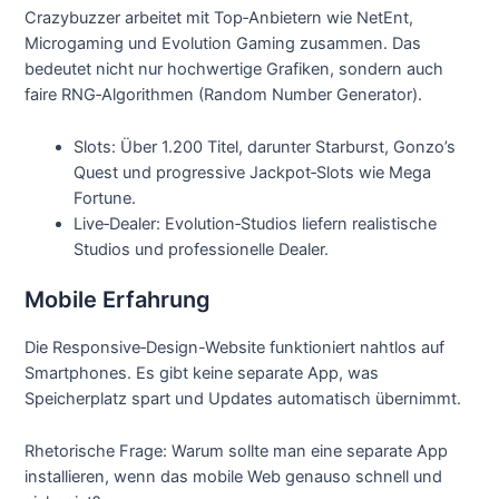
Crazybuzzer arbeitet mit Top‑Anbietern wie NetEnt,
Microgaming und Evolution Gaming zusammen. Das
bedeutet nicht nur hochwertige Grafiken, sondern auch
faire RNG‑Algorithmen (Random Number Generator).
Slots: Über 1.200 Titel, darunter Starburst, Gonzo’s
Quest und progressive Jackpot‑Slots wie Mega
Fortune.
Live‑Dealer: Evolution‑Studios liefern realistische
Studios und professionelle Dealer.
Mobile Erfahrung
Die Responsive‑Design-Website funktioniert nahtlos auf
Smartphones. Es gibt keine separate App, was
Speicherplatz spart und Updates automatisch übernimmt.
Rhetorische Frage: Warum sollte man eine separate App
installieren, wenn das mobile Web genauso schnell und