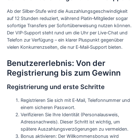
Ab der Silber‑Stufe wird die Auszahlungsgeschwindigkeit
auf 12 Stunden reduziert, während Platin‑Mitglieder sogar
sofortige Transfers per Sofortüberweisung nutzen können.
Der VIP‑Support steht rund um die Uhr per Live‑Chat und
Telefon zur Verfügung – ein klarer Pluspunkt gegenüber
vielen Konkurrenzseiten, die nur E‑Mail‑Support bieten.
Benutzererlebnis: Von der
Registrierung bis zum Gewinn
Registrierung und erste Schritte
Registrieren Sie sich mit E‑Mail, Telefonnummer und
einem sicheren Passwort.
Verifizieren Sie Ihre Identität (Personalausweis,
Adressnachweis). Dieser Schritt ist wichtig, um
spätere Auszahlungsverzögerungen zu vermeiden.
Bonus aktivieren: Der Willkommensbonus wird