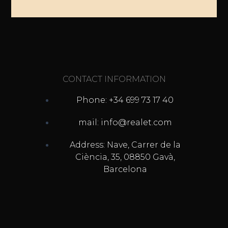
CONTACT INFORMATION
Phone: +34 699 73 17 40
mail: info@realet.com
Address: Nave, Carrer de la
Ciència, 35, 08850 Gavà,
Barcelona