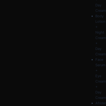
Day
Cream
Body
Lotion
+
Night
Cream
+
Day
Cream
Face
Serum
+
Eye
Cream
+
Day
Cream
Afride