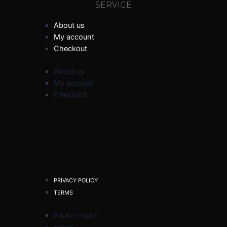
SERVICE
About us
My account
Checkout
About us
My account
Checkout
PRIVACY POLICY
TERMS
PRIVACY POLICY