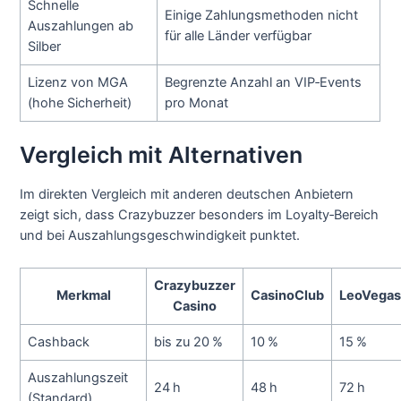
Schnelle
Einige Zahlungsmethoden nicht
Auszahlungen ab
für alle Länder verfügbar
Silber
Lizenz von MGA
Begrenzte Anzahl an VIP‑Events
(hohe Sicherheit)
pro Monat
Vergleich mit Alternativen
Im direkten Vergleich mit anderen deutschen Anbietern
zeigt sich, dass Crazybuzzer besonders im Loyalty‑Bereich
und bei Auszahlungsgeschwindigkeit punktet.
Crazybuzzer
Merkmal
CasinoClub
LeoVega
Casino
Cashback
bis zu 20 %
10 %
15 %
Auszahlungszeit
24 h
48 h
72 h
(Standard)