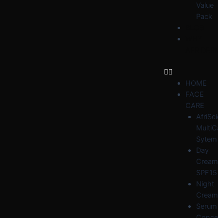
Value
Pack
BLOG
WHY
AFRIDER
HOME
FACE
CARE
AfriSc
MultiC
Sytem
Day
Cream
SPF15
Night
Cream
Serum
Conce