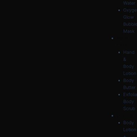
Water
Oxyge
Glow
Bubbl
Mask
BODY
CARE
Hand
&
Body
Lotion
Body
Butter
Exfolia
Body
Scrub
OFFERS
Body
Lotion
+