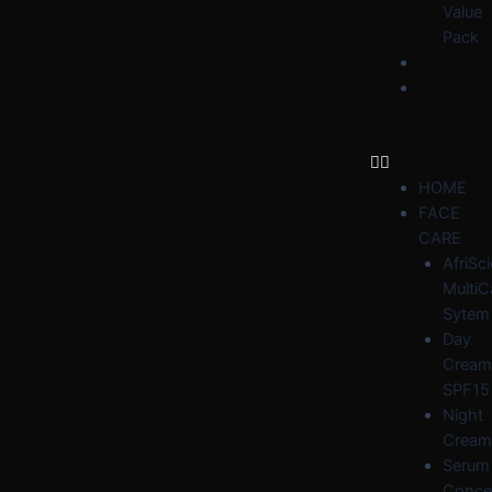
Value
Pack
BLOG
WHY
AFRIDER
HOME
FACE
CARE
AfriSc
MultiC
Sytem
Day
Cream
SPF15
Night
Cream
Serum
Conce