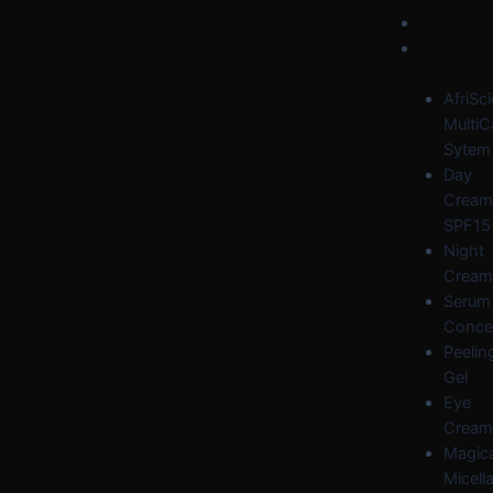
Skip
Post
Menu
HOME
to
navigation
FACE
content
CARE
AfriSc
MultiC
Sytem
Day
Cream
SPF15
Night
Cream
Serum
Conce
Peelin
Gel
Eye
Cream
Magica
Micella