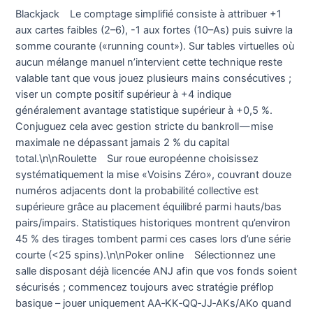
Blackjack Le comptage simplifié consiste à attribuer +1
aux cartes faibles (2–6), -1 aux fortes (10–As) puis suivre la
somme courante («​running count​»). Sur tables virtuelles où
aucun mélange manuel n’intervient cette technique reste
valable tant que vous jouez plusieurs mains consécutives ;
viser un compte positif supérieur à +4 indique
généralement avantage statistique supérieur à +0,5 %.
Conjuguez cela avec gestion stricte du bankroll — mise
maximale ne dépassant jamais 2 % du capital
total.\n\nRoulette Sur roue européenne choisissez
systématiquement la mise «​Voisins Zéro​», couvrant douze
numéros adjacents dont la probabilité collective est
supérieure grâce au placement équilibré parmi hauts/bas
pairs/impairs. Statistiques historiques montrent qu’environ
45 % des tirages tombent parmi ces cases lors d’une série
courte (<25 spins).\n\nPoker online Sélectionnez une
salle disposant déjà licencée ANJ afin que vos fonds soient
sécurisés ; commencez toujours avec stratégie préflop
basique ­– jouer uniquement AA‐KK‐QQ‐JJ‐AKs/AKo quand