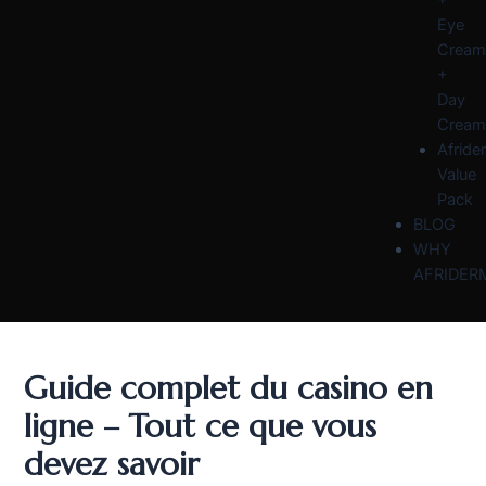
Eye
Cream
+
Day
Cream
Afride
Value
Pack
BLOG
WHY
AFRIDER
Guide complet du casino en
ligne – Tout ce que vous
devez savoir