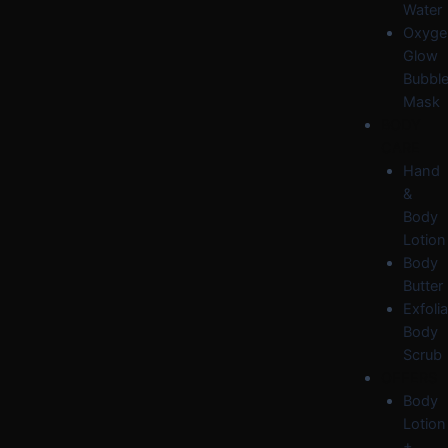
Water
Oxyge
Glow
Bubbl
Mask
BODY
CARE
Hand
&
Body
Lotion
Body
Butter
Exfolia
Body
Scrub
OFFERS
Body
Lotion
+