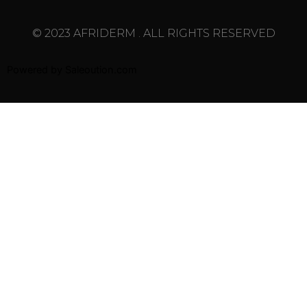
© 2023 AFRIDERM . ALL RIGHTS RESERVED
Powered by
Saleoution.com