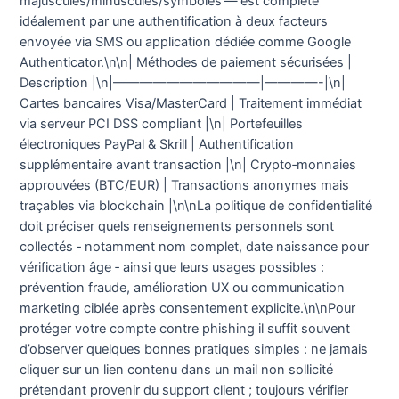
majuscules/minuscules/symboles — est complété
idéalement par une authentification à deux facteurs
envoyée via SMS ou application dédiée comme Google
Authenticator.\n\n| Méthodes de paiement sécurisées |
Description |\n|———————————|————-|\n|
Cartes bancaires Visa/MasterCard | Traitement immédiat
via serveur PCI DSS compliant |\n| Portefeuilles
électroniques PayPal & Skrill | Authentification
supplémentaire avant transaction |\n| Crypto‑monnaies
approuvées (BTC/EUR) | Transactions anonymes mais
traçables via blockchain |\n\nLa politique de confidentialité
doit préciser quels renseignements personnels sont
collectés ‑ notamment nom complet, date naissance pour
vérification âge ‑ ainsi que leurs usages possibles :
prévention fraude, amélioration UX ou communication
marketing ciblée après consentement explicite.\n\nPour
protéger votre compte contre phishing il suffit souvent
d’observer quelques bonnes pratiques simples : ne jamais
cliquer sur un lien contenu dans un mail non sollicité
prétendant provenir du support client ; toujours vérifier