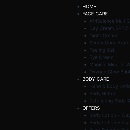
Skip
Post
Menu
HOME
to
navigation
FACE CARE
content
AfriScience Multi
Day Cream SPF15
Night Cream
Serum Concetrate
Peeling Gel
Eye Cream
Magical Micellar 
Oxygen Glow Bub
BODY CARE
Hand & Body Loti
Body Butter
Exfoliating Body 
OFFERS
Body Lotion + Da
Body Lotion + Ni
Face Serum + Ey