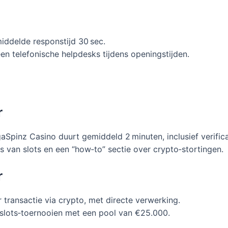
middelde responstijd 30 sec.
en telefonische helpdesks tijdens openingstijden.
r
gaSpinz Casino duurt gemiddeld 2 minuten, inclusief verificat
s van slots en een “how‑to” sectie over crypto‑stortingen.
r
transactie via crypto, met directe verwerking.
 slots‑toernooien met een pool van €25.000.