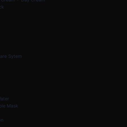
ck
Care Sytem
Water
ble Mask
on