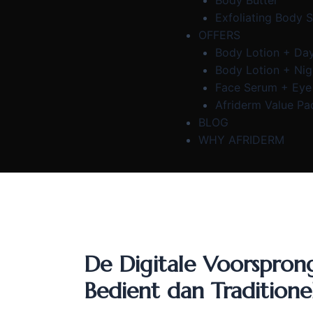
Body Butter
Exfoliating Body 
OFFERS
Body Lotion + Da
Body Lotion + Ni
Face Serum + Ey
Afriderm Value Pa
BLOG
WHY AFRIDERM
De Digitale Voorspron
Bedient dan Traditionel