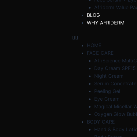
Afriderm Value Pa
BLOG
WHY AFRIDERM
HOME
FACE CARE
AfriScience Multi
Day Cream SPF15
Night Cream
Serum Concetrate
Peeling Gel
Eye Cream
Magical Micellar 
Oxygen Glow Bub
BODY CARE
Hand & Body Loti