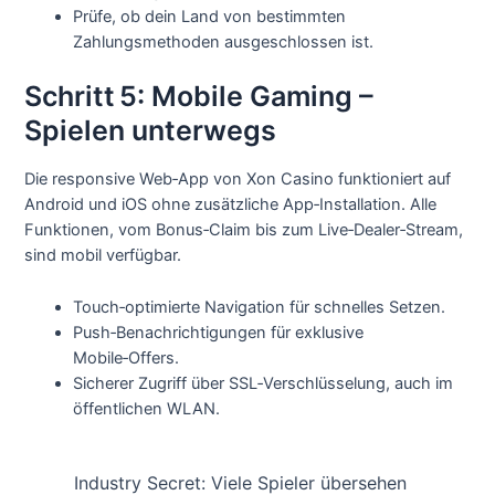
Prüfe, ob dein Land von bestimmten
Zahlungsmethoden ausgeschlossen ist.
Schritt 5: Mobile Gaming –
Spielen unterwegs
Die responsive Web‑App von Xon Casino funktioniert auf
Android und iOS ohne zusätzliche App‑Installation. Alle
Funktionen, vom Bonus‑Claim bis zum Live‑Dealer‑Stream,
sind mobil verfügbar.
Touch‑optimierte Navigation für schnelles Setzen.
Push‑Benachrichtigungen für exklusive
Mobile‑Offers.
Sicherer Zugriff über SSL‑Verschlüsselung, auch im
öffentlichen WLAN.
Industry Secret: Viele Spieler übersehen