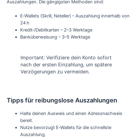
Auszahlungen. Die gängigsten Methoden sind:
E‑Wallets (Skrill, Neteller) – Auszahlung innerhalb von
24 h
Kredit‑/Debitkarten – 2–3 Werktage
Banküberweisung – 3–5 Werktage
Important: Verifiziere dein Konto sofort
nach der ersten Einzahlung, um spätere
Verzögerungen zu vermeiden.
Tipps für reibungslose Auszahlungen
Halte deinen Ausweis und einen Adressnachweis
bereit.
Nutze bevorzugt E‑Wallets für die schnellste
Auszahlung.