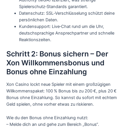
Authority (MGA) lizenziert, was strenge
Spielerschutz‑Standards garantiert.
Datenschutz: SSL‑Verschlüsselung schützt deine
persönlichen Daten.
Kundensupport: Live‑Chat rund um die Uhr,
deutschsprachige Ansprechpartner und schnelle
Reaktionszeiten.
Schritt 2: Bonus sichern – Der
Xon Willkommensbonus und
Bonus ohne Einzahlung
Xon Casino lockt neue Spieler mit einem großzügigen
Willkommenspaket: 100 % Bonus bis zu 200 €, plus 20 €
Bonus ohne Einzahlung. So kannst du sofort mit echtem
Geld spielen, ohne vorher etwas zu riskieren.
Wie du den Bonus ohne Einzahlung nutzt:
– Melde dich an und gehe zum Bereich „Bonus“.