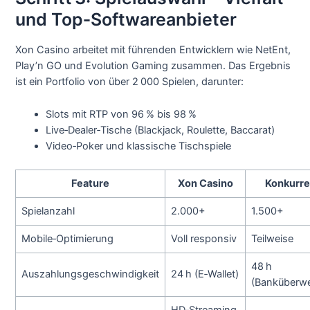
und Top‑Softwareanbieter
Xon Casino arbeitet mit führenden Entwicklern wie NetEnt,
Play’n GO und Evolution Gaming zusammen. Das Ergebnis
ist ein Portfolio von über 2 000 Spielen, darunter:
Slots mit RTP von 96 % bis 98 %
Live‑Dealer‑Tische (Blackjack, Roulette, Baccarat)
Video‑Poker und klassische Tischspiele
Feature
Xon Casino
Konkurre
Spielanzahl
2.000+
1.500+
Mobile‑Optimierung
Voll responsiv
Teilweise
48 h
Auszahlungsgeschwindigkeit
24 h (E‑Wallet)
(Banküberw
HD‑Streaming,