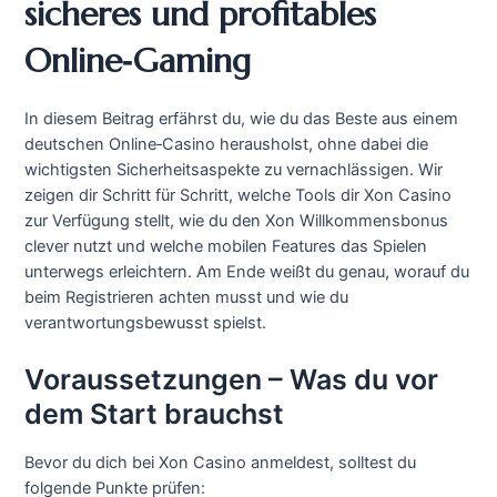
sicheres und profitables
Online‑Gaming
In diesem Beitrag erfährst du, wie du das Beste aus einem
deutschen Online‑Casino herausholst, ohne dabei die
wichtigsten Sicherheitsaspekte zu vernachlässigen. Wir
zeigen dir Schritt für Schritt, welche Tools dir Xon Casino
zur Verfügung stellt, wie du den Xon Willkommensbonus
clever nutzt und welche mobilen Features das Spielen
unterwegs erleichtern. Am Ende weißt du genau, worauf du
beim Registrieren achten musst und wie du
verantwortungsbewusst spielst.
Voraussetzungen – Was du vor
dem Start brauchst
Bevor du dich bei Xon Casino anmeldest, solltest du
folgende Punkte prüfen: