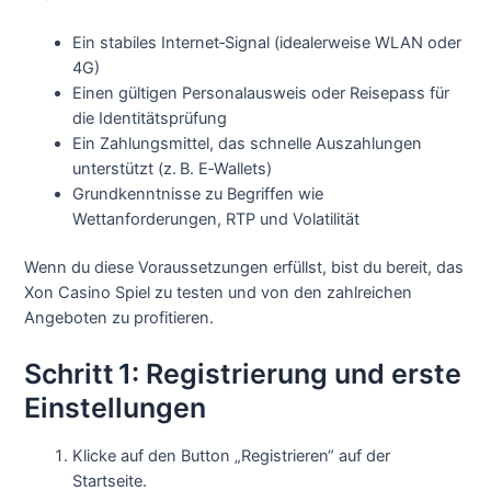
Ein stabiles Internet‑Signal (idealerweise WLAN oder
4G)
Einen gültigen Personalausweis oder Reisepass für
die Identitätsprüfung
Ein Zahlungsmittel, das schnelle Auszahlungen
unterstützt (z. B. E‑Wallets)
Grundkenntnisse zu Begriffen wie
Wettanforderungen, RTP und Volatilität
Wenn du diese Voraussetzungen erfüllst, bist du bereit, das
Xon Casino Spiel zu testen und von den zahlreichen
Angeboten zu profitieren.
Schritt 1: Registrierung und erste
Einstellungen
Klicke auf den Button „Registrieren“ auf der
Startseite.