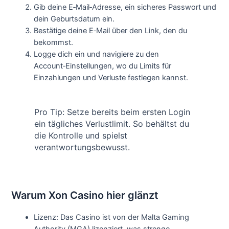
Gib deine E‑Mail‑Adresse, ein sicheres Passwort und
dein Geburtsdatum ein.
Bestätige deine E‑Mail über den Link, den du
bekommst.
Logge dich ein und navigiere zu den
Account‑Einstellungen, wo du Limits für
Einzahlungen und Verluste festlegen kannst.
Pro Tip: Setze bereits beim ersten Login
ein tägliches Verlustlimit. So behältst du
die Kontrolle und spielst
verantwortungsbewusst.
Warum Xon Casino hier glänzt
Lizenz: Das Casino ist von der Malta Gaming