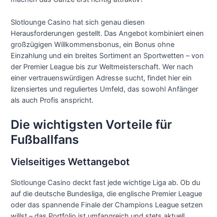
Slotlounge Casino hat sich genau diesen
Herausforderungen gestellt. Das Angebot kombiniert einen
großzügigen Willkommensbonus, ein Bonus ohne
Einzahlung und ein breites Sortiment an Sportwetten – von
der Premier League bis zur Weltmeisterschaft. Wer nach
einer vertrauenswürdigen Adresse sucht, findet hier ein
lizensiertes und reguliertes Umfeld, das sowohl Anfänger
als auch Profis anspricht.
Die wichtigsten Vorteile für
Fußballfans
Vielseitiges Wettangebot
Slotlounge Casino deckt fast jede wichtige Liga ab. Ob du
auf die deutsche Bundesliga, die englische Premier League
oder das spannende Finale der Champions League setzen
willst – das Portfolio ist umfangreich und stets aktuell.