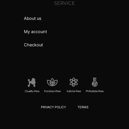
SERVICE
About us
My account
Checkout
PRIVACY POLICY
TERMS