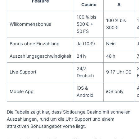
Feature
Casino
A
100 % bis
100 % bis
Willkommensbonus
500 € +
300 €
50 FS
Bonus ohne Einzahlung
Ja (10 €)
Nein
J
Auszahlungsgeschwindigkeit
24 h
48 h
24/7
Live‑Support
9‑17 Uhr DE
Deutsch
iOS &
Mobile App
iOS only
Android
Die Tabelle zeigt klar, dass Slotlounge Casino mit schnellen
Auszahlungen, rund um die Uhr Support und einem
attraktiven Bonusangebot vorne liegt.