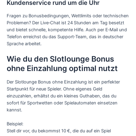
Kundenservice rund um die Uhr
Fragen zu Bonusbedingungen, Wettlimits oder technischen
Problemen? Der Live‑Chat ist 24 Stunden am Tag besetzt
und bietet schnelle, kompetente Hilfe. Auch per E‑Mail und
Telefon erreichst du das Support‑Team, das in deutscher
Sprache arbeitet.
Wie du den Slotlounge Bonus
ohne Einzahlung optimal nutzt
Der Slotlounge Bonus ohne Einzahlung ist ein perfekter
Startpunkt für neue Spieler. Ohne eigenes Geld
einzuzahlen, erhältst du ein kleines Guthaben, das du
sofort für Sportwetten oder Spielautomaten einsetzen
kannst.
Beispiel:
Stell dir vor, du bekommst 10 €, die du auf ein Spiel