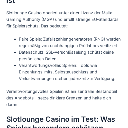
ist
Slotlounge Casino operiert unter einer Lizenz der Malta
Gaming Authority (MGA) und erfüllt strenge EU‑Standards
für Spielerschutz. Das bedeutet:
Faire Spiele: Zufallszahlengeneratoren (RNG) werden
regelmäßig von unabhängigen Prüflabors verifiziert.
Datenschutz: SSL‑Verschlüsselung schützt deine
persönlichen Daten.
Verantwortungsvolles Spielen: Tools wie
Einzahlungslimits, Selbstausschluss und
Verlustwarnungen stehen jederzeit zur Verfügung.
Verantwortungsvolles Spielen ist ein zentraler Bestandteil
des Angebots – setze dir klare Grenzen und halte dich
daran.
Slotlounge Casino im Test: Was
Spieler besonders schätzen