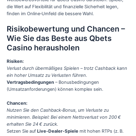
die Wert auf Flexibilität und finanzielle Sicherheit legen,
finden im Online‑Umfeld die bessere Wahl.
Risikobewertung und Chancen –
Wie Sie das Beste aus Qbets
Casino herausholen
Risiken:
Verlust durch übermäßiges Spielen
– trotz Cashback kann
ein hoher Umsatz zu Verlusten führen.
Vertragsbedingungen
– Bonusbedingungen
(Umsatzanforderungen) können komplex sein.
Chancen:
Nutzen Sie den
Cashback‑Bonus
, um Verluste zu
minimieren. Beispiel: Bei einem Nettoverlust von 200 €
erhalten Sie 24 € zurück.
Setzen Sie auf
Live‑Dealer‑Spiele
mit hohen RTPs (z. B.