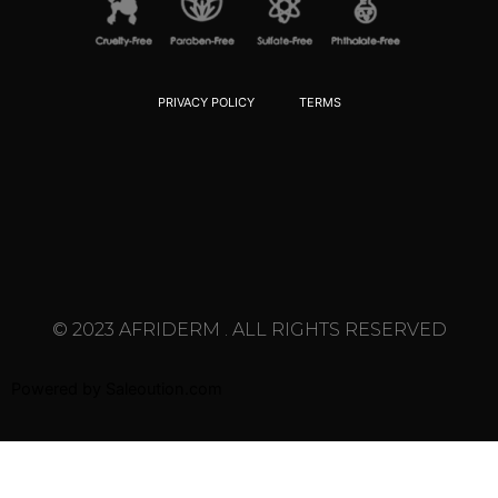
PRIVACY POLICY
TERMS
© 2023 AFRIDERM . ALL RIGHTS RESERVED
Powered by
Saleoution.com