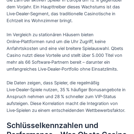
die Zahl der aktiven Spieler in Europa um 12 % gegenüber
dem Vorjahr. Ein Haupttreiber dieses Wachstums ist das
Live‑Dealer‑Segment, das traditionelle Casinotische in
Echtzeit ins Wohnzimmer bringt.
Im Vergleich zu stationären Häusern bieten
Online‑Plattformen rund um die Uhr Zugriff, keine
Anfahrtskosten und eine viel breitere Spielauswahl. Qbets
Casino nutzt diese Vorteile und stellt über 5.000 Titel von
mehr als 66 Software‑Partnern bereit – darunter ein
umfangreiches Live‑Dealer‑Portfolio ohne Einsatzlimits.
Die Daten zeigen, dass Spieler, die regelmäßig
Live‑Dealer‑Spiele nutzen, 35 % häufiger Bonusangebote in
Anspruch nehmen und 28 % schneller zum VIP‑Status
aufsteigen. Diese Korrelation macht die Integration von
Live‑Spielen zu einem entscheidenden Wettbewerbsfaktor.
Schlüsselkennzahlen und