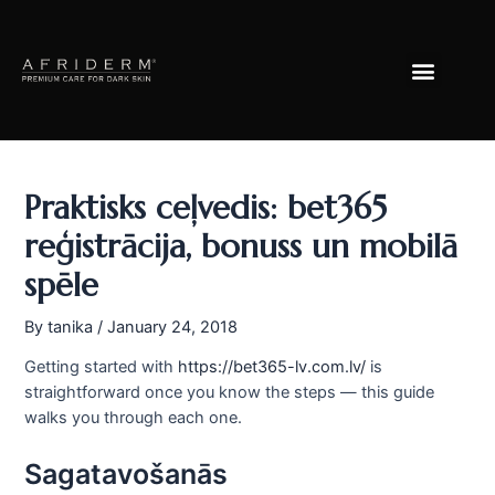
Skip
Post
to
navigation
Menu
content
Praktisks ceļvedis: bet365
reģistrācija, bonuss un mobilā
spēle
By
tanika
/
January 24, 2018
Getting started with
https://bet365-lv.com.lv/
is
straightforward once you know the steps — this guide
walks you through each one.
Sagatavošanās