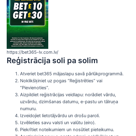
https://bet365-lv.com.lv/
Reģistrācija soli pa solim
Atveriet bet365 mājaslapu savā pārlūkprogrammā.
Noklikšķiniet uz pogas “Reģistrēties” vai
“Pievienoties”.
Aizpildiet reģistrācijas veidlapu: norādiet vārdu,
uzvārdu, dzimšanas datumu, e-pastu un tālruņa
numuru.
Izveidojiet lietotājvārdu un drošu paroli.
Izvēlieties savu valsti un valūtu (eiro).
Piekrītiet noteikumiem un nosūtiet pieteikumu.