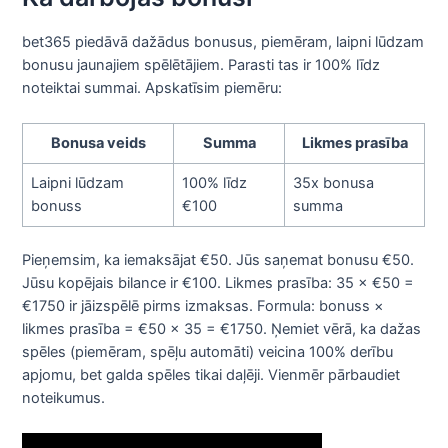
bet365 piedāvā dažādus bonusus, piemēram, laipni lūdzam
bonusu jaunajiem spēlētājiem. Parasti tas ir 100% līdz
noteiktai summai. Apskatīsim piemēru:
Bonusa veids
Summa
Likmes prasība
Laipni lūdzam
100% līdz
35x bonusa
bonuss
€100
summa
Pieņemsim, ka iemaksājat €50. Jūs saņemat bonusu €50.
Jūsu kopējais bilance ir €100. Likmes prasība: 35 × €50 =
€1750 ir jāizspēlē pirms izmaksas. Formula: bonuss ×
likmes prasība = €50 × 35 = €1750. Ņemiet vērā, ka dažas
spēles (piemēram, spēļu automāti) veicina 100% derību
apjomu, bet galda spēles tikai daļēji. Vienmēr pārbaudiet
noteikumus.