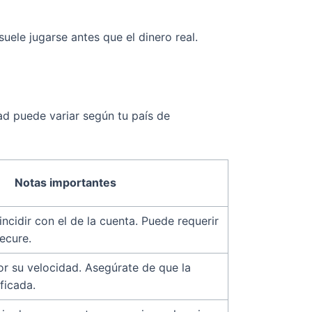
uele jugarse antes que el dinero real.
dad puede variar según tu país de
Notas importantes
oincidir con el de la cuenta. Puede requerir
ecure.
r su velocidad. Asegúrate de que la
ificada.