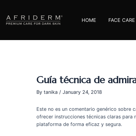
Skip
Post
to
navigation
content
HOME
FACE CARE
Guía técnica de admira
By
tanika
/
January 24, 2018
Este no es un comentario genérico sobre c
ofrecer instrucciones técnicas claras para 
plataforma de forma eficaz y segura.