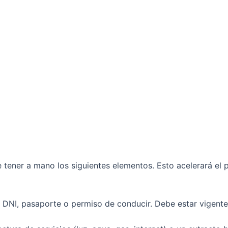
e tener a mano los siguientes elementos. Esto acelerará el 
DNI, pasaporte o permiso de conducir. Debe estar vigente 