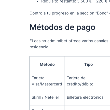
Requisito restante: 3.500 € – 220 €
Controla tu progreso en la sección “Bono” o
Métodos de pago
El casino admiralbet ofrece varios canales 
residencia.
Método
Tipo
Tarjeta
Tarjeta de
Visa/Mastercard
crédito/débito
Skrill / Neteller
Billetera electrónica