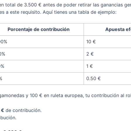
n total de 3.500 € antes de poder retirar las ganancias g
s a este requisito. Aquí tienes una tabla de ejemplo:
Porcentaje de contribución
Apuesta ef
00%
10 €
0%
2 €
0%
1 €
%
0.50 €
amonedas y 100 € en ruleta europea, tu contribución al roll
 €
de contribución.
bución.