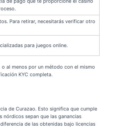
ncia de pago que te proporcione el casino
proceso.
os. Para retirar, necesitarás verificar otro
cializadas para juegos online.
r, o al menos por un método con el mismo
ificación KYC completa.
ncia de Curazao. Esto significa que cumple
es nórdicos sepan que las ganancias
diferencia de las obtenidas bajo licencias