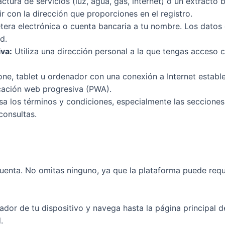
ctura de servicios (luz, agua, gas, internet) o un extracto 
 con la dirección que proporciones en el registro.
letera electrónica o cuenta bancaria a tu nombre. Los datos
d.
iva:
Utiliza una dirección personal a la que tengas acceso c
e, tablet u ordenador con una conexión a Internet estable.
cación web progresiva (PWA).
a los términos y condiciones, especialmente las secciones
consultas.
cuenta. No omitas ninguno, ya que la plataforma puede req
dor de tu dispositivo y navega hasta la página principal de
.