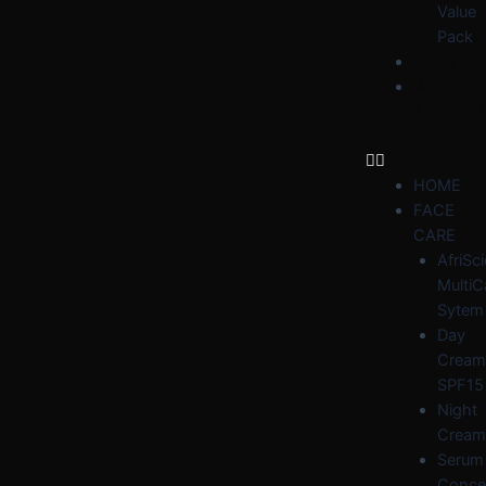
Value
Pack
BLOG
WHY
AFRIDER
HOME
FACE
CARE
AfriSc
MultiC
Sytem
Day
Cream
SPF15
Night
Cream
Serum
Conce