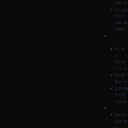
Water
Oxyge
Glow
Bubbl
Mask
BODY
CARE
Hand
&
Body
Lotion
Body
Butter
Exfolia
Body
Scrub
OFFERS
Body
Lotion
+