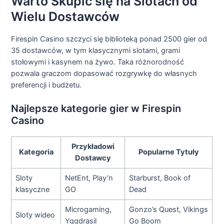
Warto Skupić się na Slotach od
Wielu Dostawców
Firespin Casino szczyci się biblioteką ponad 2500 gier od
35 dostawców, w tym klasycznymi slotami, grami
stołowymi i kasynem na żywo. Taka różnorodność
pozwala graczom dopasować rozgrywkę do własnych
preferencji i budżetu.
Najlepsze kategorie gier w Firespin
Casino
Przykładowi
Kategoria
Popularne Tytuły
Dostawcy
Sloty
NetEnt, Play’n
Starburst, Book of
klasyczne
GO
Dead
Microgaming,
Gonzo’s Quest, Vikings
Sloty wideo
Yggdrasil
Go Boom