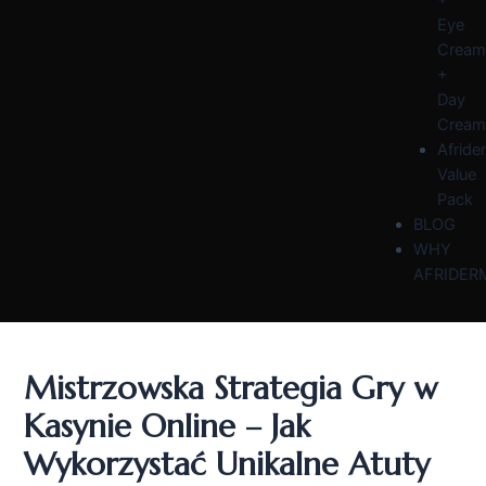
Eye
Cream
+
Day
Cream
Afride
Value
Pack
BLOG
WHY
AFRIDER
Mistrzowska Strategia Gry w
Kasynie Online – Jak
Wykorzystać Unikalne Atuty