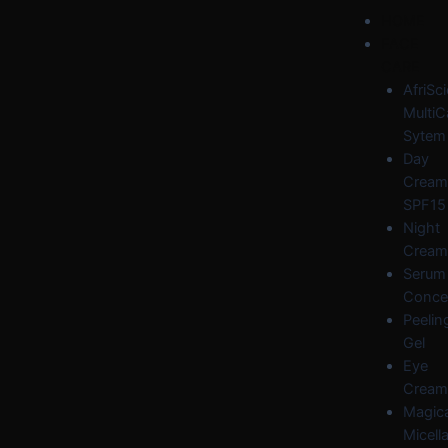
Skip
Post
Menu
HOME
to
navigation
FACE
content
CARE
AfriSc
MultiC
Sytem
Day
Cream
SPF15
Night
Cream
Serum
Conce
Peelin
Gel
Eye
Cream
Magica
Micella