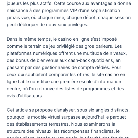
joueurs les plus actifs. Cette course aux avantages a donné
naissance à des programmes VIP d’une sophistication
jamais vue, où chaque mise, chaque dépôt, chaque session
peut débloquer de nouveaux privilèges.
Dans le même temps, le casino en ligne s’est imposé
comme le terrain de jeu privilégié des gros parieurs. Les
plateformes numériques offrent une multitude de niveaux,
des bonus de bienvenue aux cash‑back quotidiens, en
passant par des gestionnaires de compte dédiés. Pour
ceux qui souhaitent comparer les offres, le site
casino en
ligne fiable
constitue une première escale d’information
neutre, où l’on retrouve des listes de programmes et des
avis d’utilisateurs.
Cet article se propose d’analyser, sous six angles distincts,
pourquoi le modèle virtuel surpasse aujourd’hui le parquet
des établissements terrestres. Nous examinerons la
structure des niveaux, les récompenses financières, le