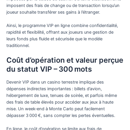
imposent des frais de change ou de transaction lorsqu’un
joueur souhaite transférer ses gains à l’étranger.
Ainsi, le programme VIP en ligne combine confidentialité,
rapidité et flexibilité, offrant aux joueurs une gestion de
leurs fonds plus fluide et sécurisée que le modèle
traditionnel.
Coût d’opération et valeur perçue
du statut VIP – 300 mots
Devenir VIP dans un casino terrestre implique des
dépenses indirectes importantes : billets d’avion,
hébergement de luxe, tenues de soirée, et parfois même
des frais de table élevés pour accéder aux jeux à haute
mise. Un week‑end à Monte Carlo peut facilement
dépasser 3 000 €, sans compter les pertes éventuelles.
En ligne, le coût d’opération se limite aux frais de