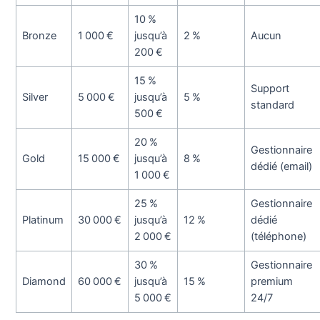
10 %
Bronze
1 000 €
jusqu’à
2 %
Aucun
200 €
15 %
Support
Silver
5 000 €
jusqu’à
5 %
standard
500 €
20 %
Gestionnaire
Gold
15 000 €
jusqu’à
8 %
dédié (email)
1 000 €
25 %
Gestionnaire
Platinum
30 000 €
jusqu’à
12 %
dédié
2 000 €
(téléphone)
30 %
Gestionnaire
Diamond
60 000 €
jusqu’à
15 %
premium
5 000 €
24/7