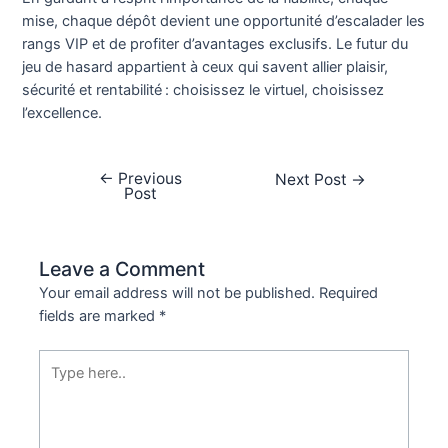
mise, chaque dépôt devient une opportunité d’escalader les
rangs VIP et de profiter d’avantages exclusifs. Le futur du
jeu de hasard appartient à ceux qui savent allier plaisir,
sécurité et rentabilité : choisissez le virtuel, choisissez
l’excellence.
←
Previous
Next Post
→
Post
Leave a Comment
Your email address will not be published.
Required
fields are marked
*
Type
here..