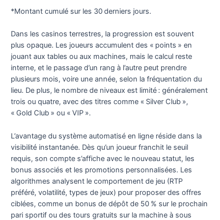
*Montant cumulé sur les 30 derniers jours.
Dans les casinos terrestres, la progression est souvent
plus opaque. Les joueurs accumulent des « points » en
jouant aux tables ou aux machines, mais le calcul reste
interne, et le passage d’un rang à l’autre peut prendre
plusieurs mois, voire une année, selon la fréquentation du
lieu. De plus, le nombre de niveaux est limité : généralement
trois ou quatre, avec des titres comme « Silver Club »,
« Gold Club » ou « VIP ».
L’avantage du système automatisé en ligne réside dans la
visibilité instantanée. Dès qu’un joueur franchit le seuil
requis, son compte s’affiche avec le nouveau statut, les
bonus associés et les promotions personnalisées. Les
algorithmes analysent le comportement de jeu (RTP
préféré, volatilité, types de jeux) pour proposer des offres
ciblées, comme un bonus de dépôt de 50 % sur le prochain
pari sportif ou des tours gratuits sur la machine à sous