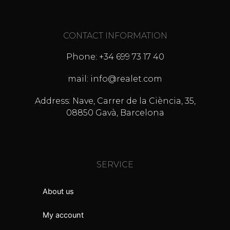
CONTACT INFORMATION
Phone: +34 699 73 17 40
mail: info@realet.com
Address: Nave, Carrer de la Ciència, 35,
08850 Gavà, Barcelona
SERVICE
About us
My account