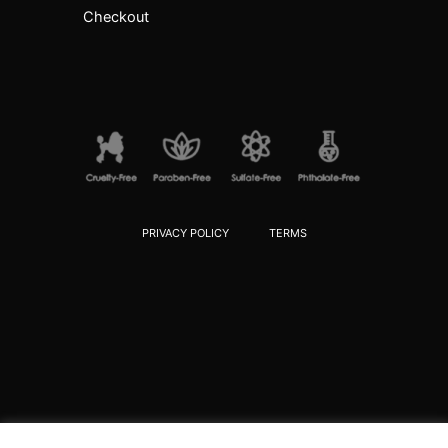
Checkout
PRIVACY POLICY
TERMS
© 2023 AFRIDERM . ALL RIGHTS RESERVED