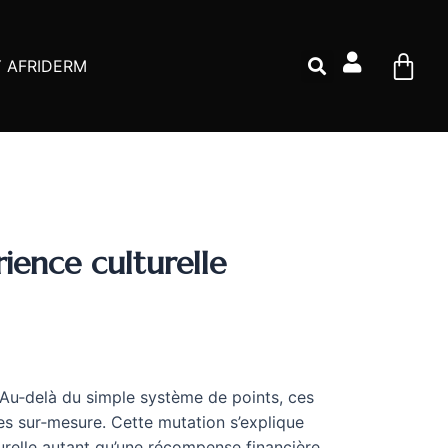
Search
Ca
 AFRIDERM
ience culturelle
 Au‑delà du simple système de points, ces
s sur‑mesure. Cette mutation s’explique
urelle autant qu’une récompense financière.