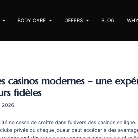
BODY CARE
OFFERS
BLOG
WHY
s casinos modernes – une expér
rs fidèles
, 2026
té ne cesse de croître dans l’univers des casinos en ligne.
clubs privés où chaque joueur peut accéder à des avantage
ui recherchent désormais une reconnaissance sociale et cult