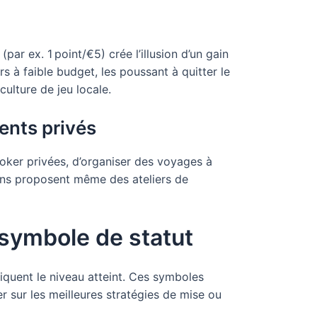
par ex. 1 point/€5) crée l’illusion d’un gain
rs à faible budget, les poussant à quitter le
ulture de jeu locale.
ents privés
oker privées, d’organiser des voyages à
éens proposent même des ateliers de
 symbole de statut
diquent le niveau atteint. Ces symboles
r sur les meilleures stratégies de mise ou