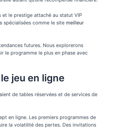
s et le prestige attaché au statut VIP
ces spécialisées comme le site
meilleur
x tendances futures. Nous explorerons
r le programme le plus en phase avec
le jeu en ligne
aient de tables réservées et de services de
cept en ligne. Les premiers programmes de
re la volatilité des pertes. Des invitations