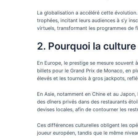
La globalisation a accéléré cette évolution
trophées, incitant leurs audiences à s’y insc
virtuels, transformant les programmes de fi
2. Pourquoi la cultu
En Europe, le prestige se mesure souvent à
billets pour le Grand Prix de Monaco, en pl
élevés et les tournois à gros jackpots, refl
En Asie, notamment en Chine et au Japon, 
des dîners privés dans des restaurants éto
devises locales, afin de contourner les rest
Ces différences culturelles obligent les op
joueur européen, tandis que le même niveau