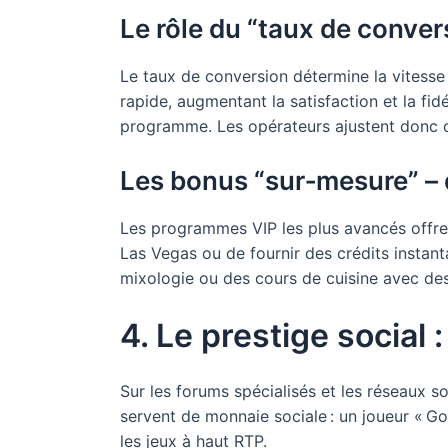
Le rôle du “taux de conver
Le taux de conversion détermine la vitesse à 
rapide, augmentant la satisfaction et la fid
programme. Les opérateurs ajustent donc ce 
Les bonus “sur‑mesure” –
Les programmes VIP les plus avancés offren
Las Vegas ou de fournir des crédits instan
mixologie ou des cours de cuisine avec des 
4. Le prestige socia
Sur les forums spécialisés et les réseaux s
servent de monnaie sociale : un joueur « Go
les jeux à haut RTP.