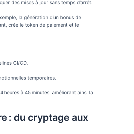
iquer des mises à jour sans temps d’arrêt.
 exemple, la génération d’un bonus de
t, crée le token de paiement et le
elines CI/CD.
motionnelles temporaires.
4 heures à 45 minutes, améliorant ainsi la
re : du cryptage aux