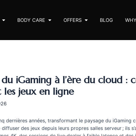
BODY CARE
OFFERS
BLOG
WHY
r du iGaming à l’ère du cloud :
 les jeux en ligne
026
nq dernières années, transformant le paysage du iGaming 
 diffuser des jeux depuis leurs propres salles serveur ; ils 
es 4K, des sessions de live‑dealer à faible latence et des 