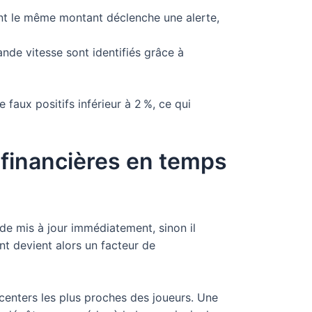
ent le même montant déclenche une alerte,
nde vitesse sont identifiés grâce à
faux positifs inférieur à 2 %, ce qui
s financières en temps
lde mis à jour immédiatement, sinon il
nt devient alors un facteur de
‑centers les plus proches des joueurs. Une