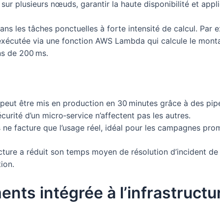
sur plusieurs nœuds, garantir la haute disponibilité et appl
dans les tâches ponctuelles à forte intensité de calcul. Par
xécutée via une fonction AWS Lambda qui calcule le montan
ns de 200 ms.
peut être mis en production en 30 minutes grâce à des pip
sécurité d’un micro‑service n’affectent pas les autres.
s ne facture que l’usage réel, idéal pour les campagnes pro
cture a réduit son temps moyen de résolution d’incident de 
ion.
ents intégrée à l’infrastructu