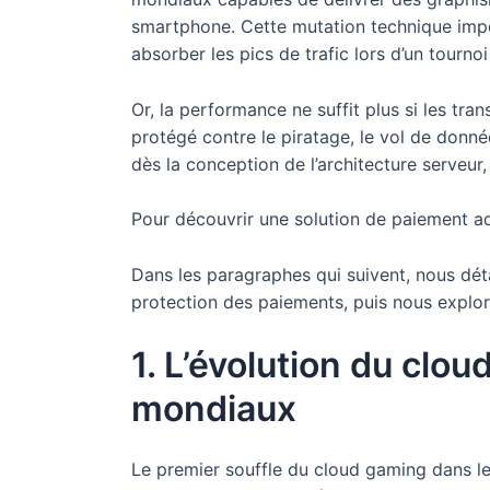
smartphone. Cette mutation technique impo
absorber les pics de trafic lors d’un tourno
Or, la performance ne suffit plus si les tr
protégé contre le piratage, le vol de donné
dès la conception de l’architecture serveur,
Pour découvrir une solution de paiement ad
Dans les paragraphes qui suivent, nous déta
protection des paiements, puis nous explore
1. L’évolution du clo
mondiaux
Le premier souffle du cloud gaming dans l