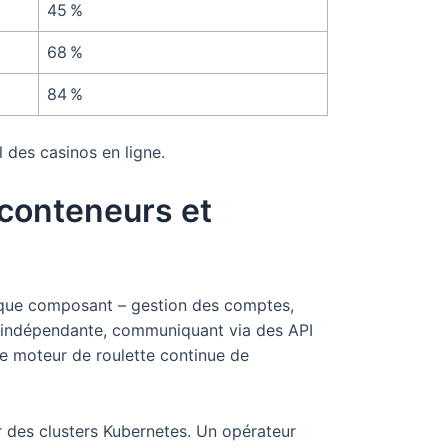
45 %
68 %
84 %
 des casinos en ligne.
 conteneurs et
haque composant – gestion des comptes,
n indépendante, communiquant via des API
le moteur de roulette continue de
r des clusters Kubernetes. Un opérateur