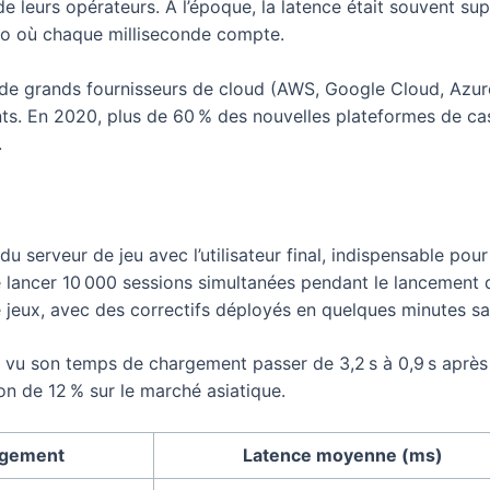
e leurs opérateurs. À l’époque, la latence était souvent supé
sino où chaque milliseconde compte.
 de grands fournisseurs de cloud (AWS, Google Cloud, Azure
ents. En 2020, plus de 60 % des nouvelles plateformes de ca
.
u serveur de jeu avec l’utilisateur final, indispensable pour 
e lancer 10 000 sessions simultanées pendant le lancement 
 jeux, avec des correctifs déployés en quelques minutes san
 a vu son temps de chargement passer de 3,2 s à 0,9 s aprè
n de 12 % sur le marché asiatique.
rgement
Latence moyenne (ms)