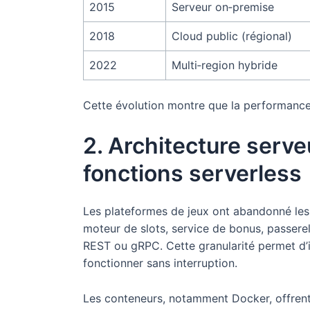
2015
Serveur on‑premise
2018
Cloud public (régional)
2022
Multi‑region hybride
Cette évolution montre que la performance
2. Architecture serv
fonctions serverless
Les plateformes de jeux ont abandonné les
moteur de slots, service de bonus, passer
REST ou gRPC. Cette granularité permet d’is
fonctionner sans interruption.
Les conteneurs, notamment Docker, offrent 