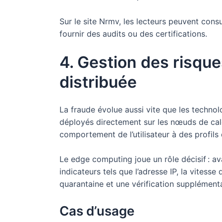
Sur le site Nrmv, les lecteurs peuvent consu
fournir des audits ou des certifications.
4. Gestion des risques
distribuée
La fraude évolue aussi vite que les techno
déployés directement sur les nœuds de cal
comportement de l’utilisateur à des profils 
Le edge computing joue un rôle décisif : a
indicateurs tels que l’adresse IP, la vitesse
quarantaine et une vérification supplément
Cas d’usage