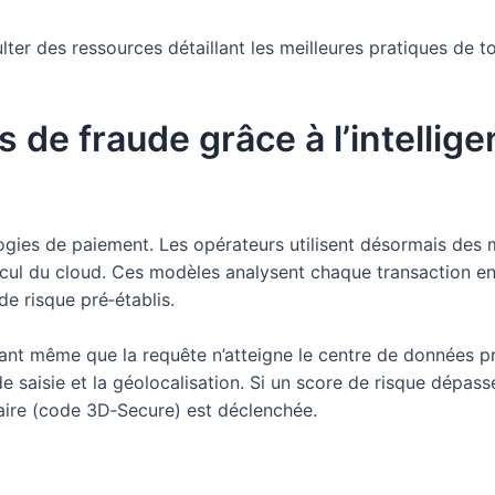
lter des ressources détaillant les meilleures pratiques de t
 de fraude grâce à l’intelligen
logies de paiement. Les opérateurs utilisent désormais de
cul du cloud. Ces modèles analysent chaque transaction en
de risque pré‑établis.
vant même que la requête n’atteigne le centre de données p
 de saisie et la géolocalisation. Si un score de risque dépass
aire (code 3D‑Secure) est déclenchée.