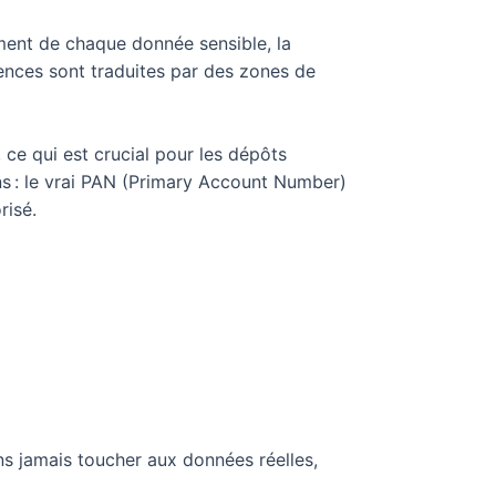
ement de chaque donnée sensible, la
ences sont traduites par des zones de
 ce qui est crucial pour les dépôts
s : le vrai PAN (Primary Account Number)
risé.
 jamais toucher aux données réelles,