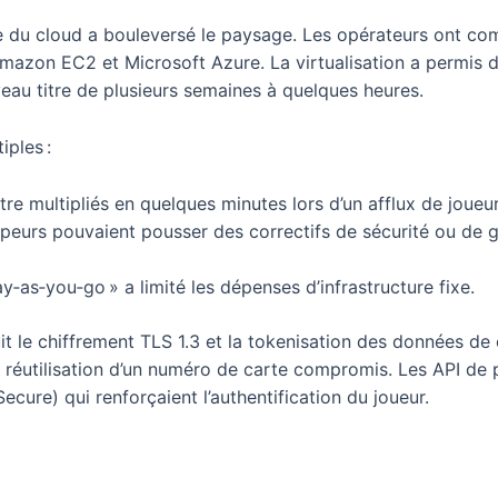
e du cloud a bouleversé le paysage. Les opérateurs ont co
azon EC2 et Microsoft Azure. La virtualisation a permis d
eau titre de plusieurs semaines à quelques heures.
iples :
être multipliés en quelques minutes lors d’un afflux de joue
ppeurs pouvaient pousser des correctifs de sécurité ou de 
‑as‑you‑go » a limité les dépenses d’infrastructure fixe.
duit le chiffrement TLS 1.3 et la tokenisation des données d
a réutilisation d’un numéro de carte compromis. Les API d
ure) qui renforçaient l’authentification du joueur.