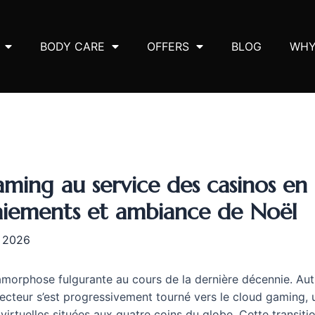
BODY CARE
OFFERS
BLOG
WHY
ming au service des casinos en l
paiements et ambiance de Noël
, 2026
morphose fulgurante au cours de la dernière décennie. Aut
secteur s’est progressivement tourné vers le cloud gaming, 
irtuelles situées aux quatre coins du globe. Cette transiti