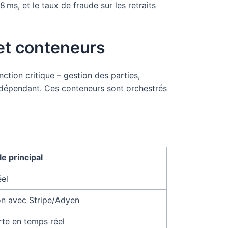
ms, et le taux de fraude sur les retraits
 et conteneurs
ction critique – gestion des parties,
indépendant. Ces conteneurs sont orchestrés
le principal
éel
on avec Stripe/Adyen
rte en temps réel