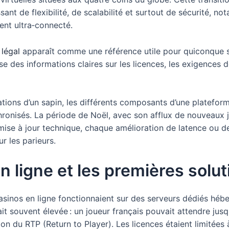
ant de flexibilité, de scalabilité et surtout de sécurité, not
nt ultra‑connecté.
 légal
apparaît comme une référence utile pour quiconque so
ose des informations claires sur les licences, les exigences 
ations d’un sapin, les différents composants d’une platefor
ronisés. La période de Noël, avec son afflux de nouveaux j
 mise à jour technique, chaque amélioration de latence ou d
r les parieurs.
en ligne et les premières solu
sinos en ligne fonctionnaient sur des serveurs dédiés hébe
t souvent élevée : un joueur français pouvait attendre jusqu
tion du RTP (Return to Player). Les licences étaient limitées 