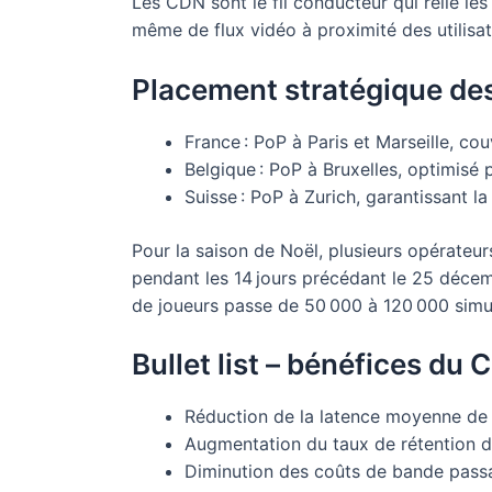
Les CDN sont le fil conducteur qui relie le
même de flux vidéo à proximité des utilisa
Placement stratégique de
France : PoP à Paris et Marseille, co
Belgique : PoP à Bruxelles, optimisé
Suisse : PoP à Zurich, garantissant 
Pour la saison de Noël, plusieurs opérateu
pendant les 14 jours précédant le 25 décem
de joueurs passe de 50 000 à 120 000 simu
Bullet list – bénéfices du 
Réduction de la latence moyenne de 
Augmentation du taux de rétention d
Diminution des coûts de bande passa