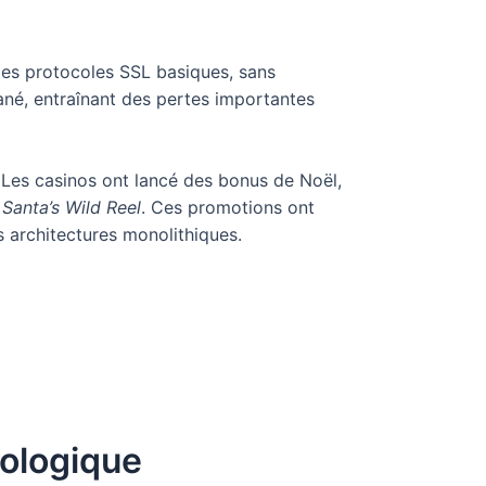
des protocoles SSL basiques, sans
tané, entraînant des pertes importantes
 Les casinos ont lancé des bonus de Noël,
e
Santa’s Wild Reel
. Ces promotions ont
es architectures monolithiques.
nologique