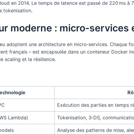
loud en 2014. Le temps de latence est passé de 220 ms à 78 
a tokenisation.
eur moderne : micro‑services
jeu adoptent une architecture en micro‑services. Chaque fon
lient français – est encapsulée dans un conteneur Docker 
 scaling et la résilience.
echnologie
Rô
PC
Exécution des parties en temps r
(AWS Lambda)
Tokenisation, 3‑DS, communicati
models
Analyse des patterns de mise, ale