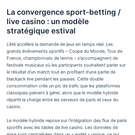
La convergence sport‑betting /
live casino : un modèle
stratégique estival
L’été accélère la demande de jeux en temps réel. Les
grands événements sportifs – Coupe du Monde, Tour de
France, championnats de tennis – s’accompagnent de
festivals musicaux où les participants souhaitent parier sur
le résultat d’un match tout en profitant d’une partie de
blackjack live pendant les pauses. Cette double
consommation crée un pic de trafic que les plateformes
classiques peinent à gérer, alors que le modèle hybride
répartit la charge entre les serveurs de paris et ceux du
casino.
Le modèle hybride repose sur l’intégration des flux de paris
sportifs avec les tables de live casino. Les données de
mise sont centralisées dans un « wallet » unique, ce qui