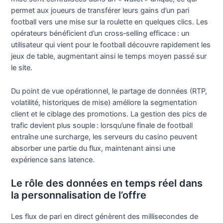
permet aux joueurs de transférer leurs gains d’un pari
football vers une mise sur la roulette en quelques clics. Les
opérateurs bénéficient d’un cross‑selling efficace : un
utilisateur qui vient pour le football découvre rapidement les
jeux de table, augmentant ainsi le temps moyen passé sur
le site.
Du point de vue opérationnel, le partage de données (RTP,
volatilité, historiques de mise) améliore la segmentation
client et le ciblage des promotions. La gestion des pics de
trafic devient plus souple : lorsqu’une finale de football
entraîne une surcharge, les serveurs du casino peuvent
absorber une partie du flux, maintenant ainsi une
expérience sans latence.
Le rôle des données en temps réel dans
la personnalisation de l’offre
Les flux de pari en direct génèrent des millisecondes de