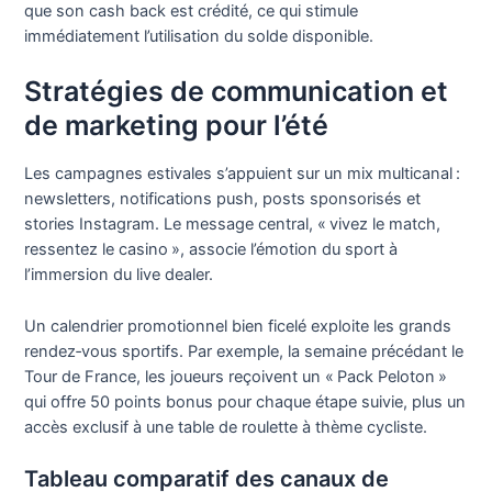
que son cash back est crédité, ce qui stimule
immédiatement l’utilisation du solde disponible.
Stratégies de communication et
de marketing pour l’été
Les campagnes estivales s’appuient sur un mix multicanal :
newsletters, notifications push, posts sponsorisés et
stories Instagram. Le message central, « vivez le match,
ressentez le casino », associe l’émotion du sport à
l’immersion du live dealer.
Un calendrier promotionnel bien ficelé exploite les grands
rendez‑vous sportifs. Par exemple, la semaine précédant le
Tour de France, les joueurs reçoivent un « Pack Peloton »
qui offre 50 points bonus pour chaque étape suivie, plus un
accès exclusif à une table de roulette à thème cycliste.
Tableau comparatif des canaux de