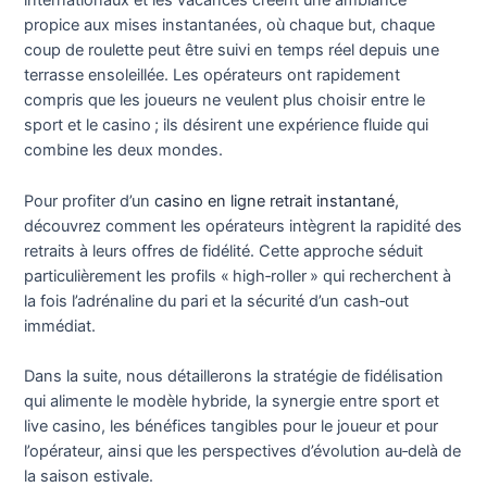
internationaux et les vacances créent une ambiance
propice aux mises instantanées, où chaque but, chaque
coup de roulette peut être suivi en temps réel depuis une
terrasse ensoleillée. Les opérateurs ont rapidement
compris que les joueurs ne veulent plus choisir entre le
sport et le casino ; ils désirent une expérience fluide qui
combine les deux mondes.
Pour profiter d’un
casino en ligne retrait instantané
,
découvrez comment les opérateurs intègrent la rapidité des
retraits à leurs offres de fidélité. Cette approche séduit
particulièrement les profils « high‑roller » qui recherchent à
la fois l’adrénaline du pari et la sécurité d’un cash‑out
immédiat.
Dans la suite, nous détaillerons la stratégie de fidélisation
qui alimente le modèle hybride, la synergie entre sport et
live casino, les bénéfices tangibles pour le joueur et pour
l’opérateur, ainsi que les perspectives d’évolution au‑delà de
la saison estivale.