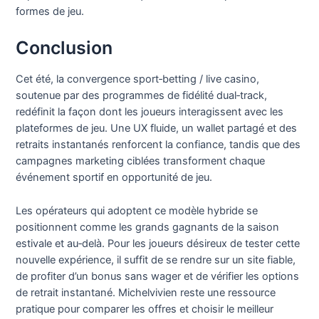
formes de jeu.
Conclusion
Cet été, la convergence sport‑betting / live casino,
soutenue par des programmes de fidélité dual‑track,
redéfinit la façon dont les joueurs interagissent avec les
plateformes de jeu. Une UX fluide, un wallet partagé et des
retraits instantanés renforcent la confiance, tandis que des
campagnes marketing ciblées transforment chaque
événement sportif en opportunité de jeu.
Les opérateurs qui adoptent ce modèle hybride se
positionnent comme les grands gagnants de la saison
estivale et au‑delà. Pour les joueurs désireux de tester cette
nouvelle expérience, il suffit de se rendre sur un site fiable,
de profiter d’un bonus sans wager et de vérifier les options
de retrait instantané. Michelvivien reste une ressource
pratique pour comparer les offres et choisir le meilleur