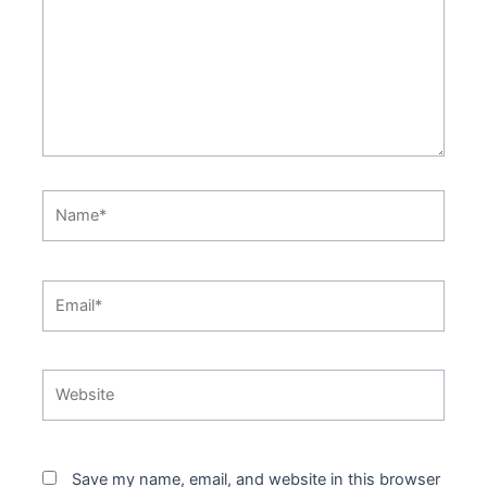
Name*
Email*
Website
Save my name, email, and website in this browser