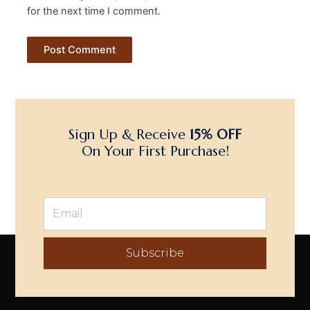
for the next time I comment.
Sign Up & Receive
15% OFF
On Your First Purchase!
Subscribe