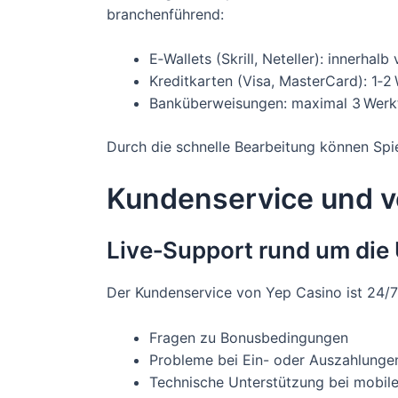
branchenführend:
E‑Wallets (Skrill, Neteller): innerhal
Kreditkarten (Visa, MasterCard): 1‑2
Banküberweisungen: maximal 3 Werk
Durch die schnelle Bearbeitung können Spie
Kundenservice und v
Live‑Support rund um die
Der Kundenservice von Yep Casino ist 24/7
Fragen zu Bonusbedingungen
Probleme bei Ein- oder Auszahlunge
Technische Unterstützung bei mobil