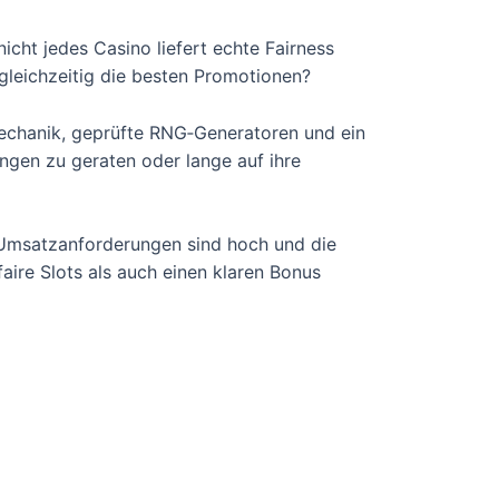
cht jedes Casino liefert echte Fairness
 gleichzeitig die besten Promotionen?
mechanik, geprüfte RNG‑Generatoren und ein
ngen zu geraten oder lange auf ihre
e Umsatzanforderungen sind hoch und die
ire Slots als auch einen klaren Bonus