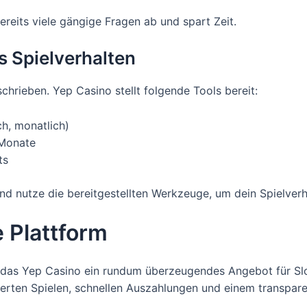
ereits viele gängige Fragen ab und spart Zeit.
s Spielverhalten
hrieben. Yep Casino stellt folgende Tools bereit:
ch, monatlich)
 Monate
ts
und nutze die bereitgestellten Werkzeuge, um dein Spielverh
 Plattform
 das Yep Casino ein rundum überzeugendes Angebot für Slo
ierten Spielen, schnellen Auszahlungen und einem transp