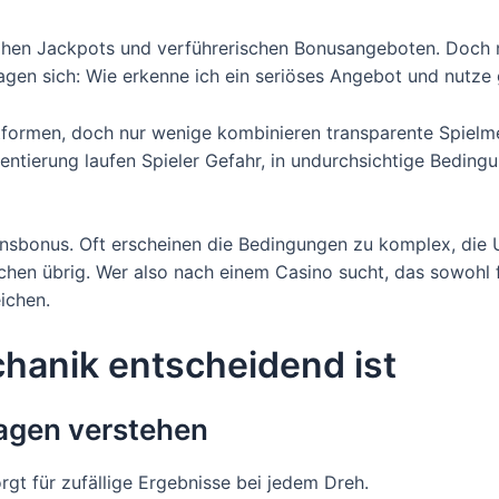
ohen Jackpots und verführerischen Bonusangeboten. Doch ni
ragen sich: Wie erkenne ich ein seriöses Angebot und nutze
ttformen, doch nur wenige kombinieren transparente Spiel
ntierung laufen Spieler Gefahr, in undurchsichtige Bedingu
mensbonus. Oft erscheinen die Bedingungen zu komplex, di
hen übrig. Wer also nach einem Casino sucht, das sowohl fa
ichen.
hanik entscheidend ist
agen verstehen
t für zufällige Ergebnisse bei jedem Dreh.