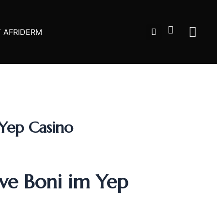
Search
Ca
 AFRIDERM
 Yep Casino
tive Boni im Yep