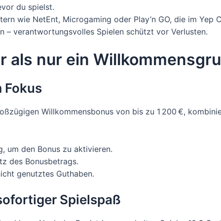
vor du spielst.
ern wie NetEnt, Microgaming oder Play’n GO, die im Yep Ca
n – verantwortungsvolles Spielen schützt vor Verlusten.
 als nur ein Willkommensgr
 Fokus
roßzügigen Willkommensbonus von bis zu 1 200 €, kombinier
g, um den Bonus zu aktivieren.
tz des Bonusbetrags.
 nicht genutztes Guthaben.
ofortiger Spielspaß