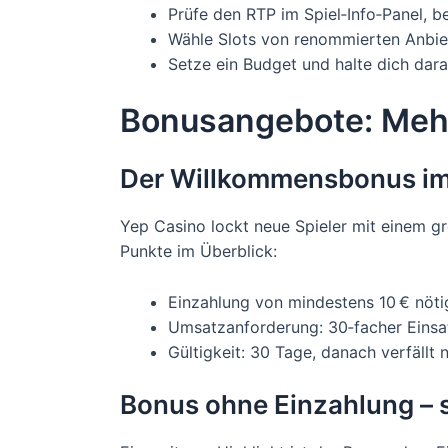
Prüfe den RTP im Spiel‑Info‑Panel, be
Wähle Slots von renommierten Anbiet
Setze ein Budget und halte dich dara
Bonusangebote: Mehr
Der Willkommensbonus im
Yep Casino lockt neue Spieler mit einem g
Punkte im Überblick:
Einzahlung von mindestens 10 € nöti
Umsatzanforderung: 30‑facher Einsa
Gültigkeit: 30 Tage, danach verfällt
Bonus ohne Einzahlung – s