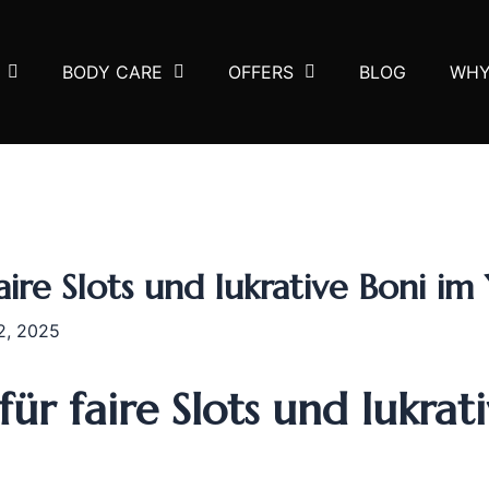
BODY CARE
OFFERS
BLOG
WHY
faire Slots und lukrative Boni im
2, 2025
 für faire Slots und lukra