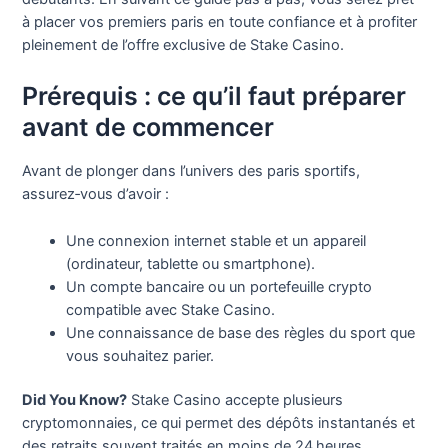
à placer vos premiers paris en toute confiance et à profiter
pleinement de l’offre exclusive de Stake Casino.
Prérequis : ce qu’il faut préparer
avant de commencer
Avant de plonger dans l’univers des paris sportifs,
assurez‑vous d’avoir :
Une connexion internet stable et un appareil
(ordinateur, tablette ou smartphone).
Un compte bancaire ou un portefeuille crypto
compatible avec Stake Casino.
Une connaissance de base des règles du sport que
vous souhaitez parier.
Did You Know?
Stake Casino accepte plusieurs
cryptomonnaies, ce qui permet des dépôts instantanés et
des retraits souvent traités en moins de 24 heures.