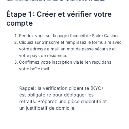
Étape 1 : Créer et vérifier votre
compte
Rendez‑vous sur la page d’accueil de Stake Casino.
Cliquez sur S’inscrire et remplissez le formulaire avec
votre adresse e‑mail, un mot de passe sécurisé et
votre pays de résidence.
Confirmez votre inscription via le lien reçu dans
votre boîte mail.
Rappel : la vérification d’identité (KYC)
est obligatoire pour débloquer les
retraits. Préparez une pièce d’identité et
un justificatif de domicile.