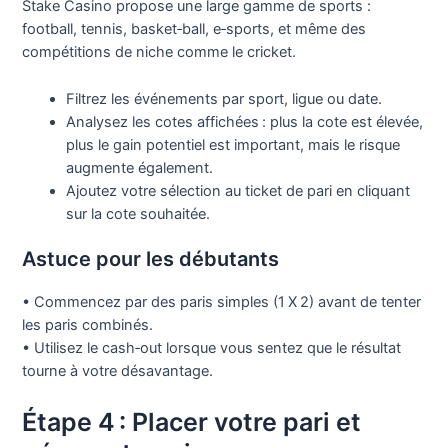
Stake Casino propose une large gamme de sports :
football, tennis, basket‑ball, e‑sports, et même des
compétitions de niche comme le cricket.
Filtrez les événements par sport, ligue ou date.
Analysez les cotes affichées : plus la cote est élevée,
plus le gain potentiel est important, mais le risque
augmente également.
Ajoutez votre sélection au ticket de pari en cliquant
sur la cote souhaitée.
Astuce pour les débutants
• Commencez par des paris simples (1 X 2) avant de tenter
les paris combinés.
• Utilisez le cash‑out lorsque vous sentez que le résultat
tourne à votre désavantage.
Étape 4 : Placer votre pari et