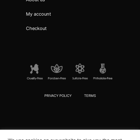
My account
Checkout
PRIVACY POLICY
TERMS