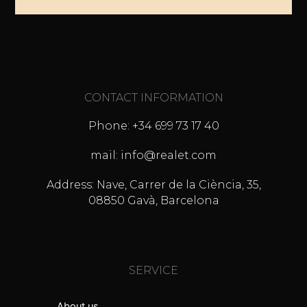
CONTACT INFORMATION
Phone: +34 699 73 17 40
mail: info@realet.com
Address: Nave, Carrer de la Ciència, 35,
08850 Gavà, Barcelona
SERVICE
About us