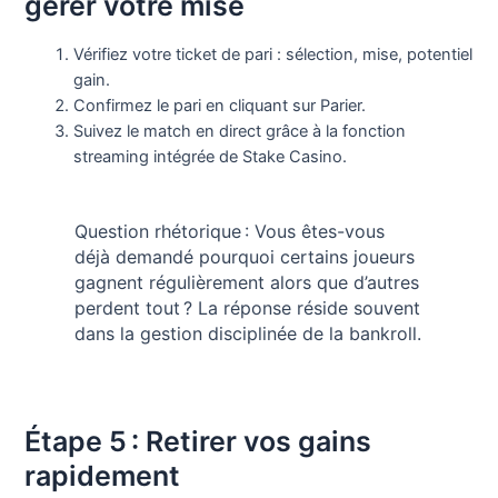
gérer votre mise
Vérifiez votre ticket de pari : sélection, mise, potentiel
gain.
Confirmez le pari en cliquant sur Parier.
Suivez le match en direct grâce à la fonction
streaming intégrée de Stake Casino.
Question rhétorique : Vous êtes-vous
déjà demandé pourquoi certains joueurs
gagnent régulièrement alors que d’autres
perdent tout ? La réponse réside souvent
dans la gestion disciplinée de la bankroll.
Étape 5 : Retirer vos gains
rapidement