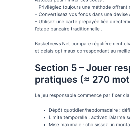
– Privilégiez toujours une méthode offrant 
– Convertissez vos fonds dans une devise s
– Utilisez une carte prépayée liée directem
l’étape bancaire traditionnelle .
Basketnews.Net compare régulièrement chaq
et délais optimaux correspondant au meilleu
Section 5 – Jouer re
pratiques (≈ 270 mot
Le jeu responsable commence par fixer clair
Dépôt quotidien/hebdomadaire : défi
Limite temporelle : activez l’alarme 
Mise maximale : choisissez un monta