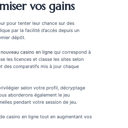
miser vos gains
our pour tenter leur chance sur des
ique par la facilité d’accès depuis un
emier dépôt.
e
nouveau casino en ligne
qui correspond à
 les licences et classe les sites selon
 et des comparatifs mis à jour chaque
ivilégier selon votre profil, décryptage
Nous aborderons également le jeu
elles pendant votre session de jeu.
 de casino en ligne tout en augmentant vos