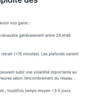
voir vos gains :
t nécessite généralement entre 24 et48
 retrait (<15 minutes). Les plafonds varient
euvent subir une volatilité importante au
heures selon l’encombrement du réseau .
ale ; toutefois temps moyen =3‑5 jours