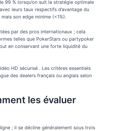
 99 % lorsqu’on suit la stratégie optimale
avec leurs taux respectifs d’avantage du
es mais son edge minime (<1%).
tées par des pros internationaux ; cela
eformes telles que PokerStars ou partypoker
ut en conservant une forte liquidité du
vidéo HD sécurisé . Les critères essentiels
ingue des dealers français ou anglais selon
mment les évaluer
ne ; il se décline généralement sous trois