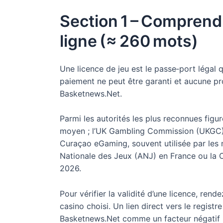
Section 1 – Comprendr
ligne (≈ 260 mots)
Une licence de jeu est le passe‑port légal 
paiement ne peut être garanti et aucune prot
Basketnews.Net.
Parmi les autorités les plus reconnues figu
moyen ; l’UK Gambling Commission (UKGC), q
Curaçao eGaming, souvent utilisée par les 
Nationale des Jeux (ANJ) en France ou la 
2026.
Pour vérifier la validité d’une licence, rend
casino choisi. Un lien direct vers le regist
Basketnews.Net comme un facteur négatif 