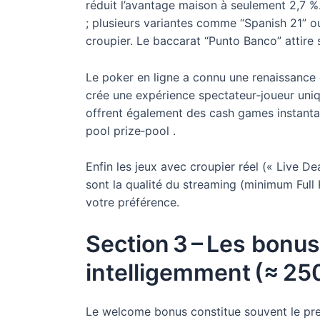
réduit l’avantage maison à seulement 2,7 %
; plusieurs variantes comme “Spanish 21” o
croupier. Le baccarat “Punto Banco” attire
Le poker en ligne a connu une renaissance 
crée une expérience spectateur‑joueur uniqu
offrent également des cash games instantan
pool prize‑pool .
Enfin les jeux avec croupier réel (« Live De
sont la qualité du streaming (minimum Full H
votre préférence.
Section 3 – Les bonus
intelligemment (≈ 25
Le welcome bonus constitue souvent le prem