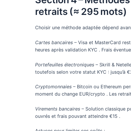
retraits (≈ 295 mots)
Choisir une méthode adaptée dépend avant 
Cartes bancaires
– Visa et MasterCard rest
heures après validation KYC . Frais éventu
Portefeuilles électroniques
– Skrill & Netel
toutefois selon votre statut KYC : jusqu’à 
Cryptomonnaies
– Bitcoin ou Ethereum perm
moment du change EUR/crypto . Les retrait
Virements bancaires
– Solution classique p
ouvrés et frais pouvant atteindre €15 .
Astuces pour limiter ces coûts :