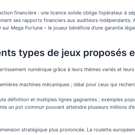
ection financière : une licence solide oblige l’opérateur à 
ement ses rapports financiers aux auditeurs indépendants. Ai
sur Mega Fortune – le joueur bénéficie d’une garantie léga
rents types de jeux proposés 
ivertissement numérique grâce à leurs thèmes variés et le
premières machines mécaniques ; idéal pour ceux qui recher
te définition et multiples lignes gagnantes ; exemples popu
nte un pot commun pouvant atteindre plusieurs millions d’e
dimension stratégique plus prononcée. La roulette européenn