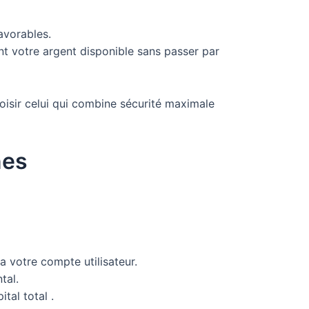
avorables.
ent votre argent disponible sans passer par
isir celui qui combine sécurité maximale
nes
 votre compte utilisateur.
tal.
al total .