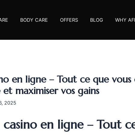
ARE
BODY CARE
OFFERS
BLOG
WHY AF
o en ligne – Tout ce que vous 
é et maximiser vos gains
6, 2025
casino en ligne – Tout c