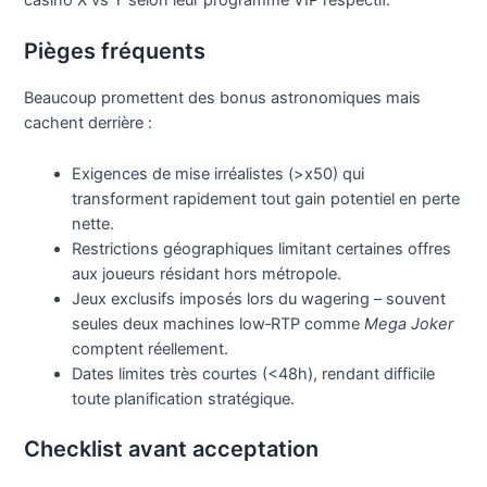
Pièges fréquents
Beaucoup promettent des bonus astronomiques mais
cachent derrière :
Exigences de mise irréalistes (>x50) qui
transforment rapidement tout gain potentiel en perte
nette.
Restrictions géographiques limitant certaines offres
aux joueurs résidant hors métropole.
Jeux exclusifs imposés lors du wagering – souvent
seules deux machines low‑RTP comme
Mega Joker
comptent réellement.
Dates limites très courtes (<48h), rendant difficile
toute planification stratégique.
Checklist avant acceptation