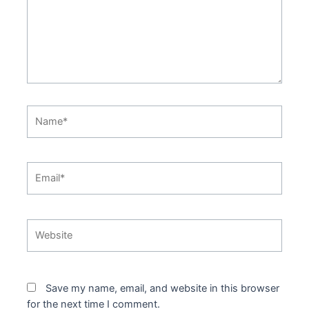
Name*
Email*
Website
Save my name, email, and website in this browser
for the next time I comment.