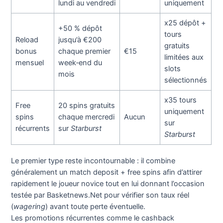
lundi au vendredi
uniquement
x25 dépôt +
+50 % dépôt
tours
Reload
jusqu’à €200
gratuits
bonus
chaque premier
€15
limitées aux
mensuel
week‑end du
slots
mois
sélectionnés
x35 tours
Free
20 spins gratuits
uniquement
spins
chaque mercredi
Aucun
sur
récurrents
sur
Starburst
Starburst
Le premier type reste incontournable : il combine
généralement un match deposit + free spins afin d’attirer
rapidement le joueur novice tout en lui donnant l’occasion
testée par Basketnews.Net pour vérifier son taux réel
(
wagering
) avant toute perte éventuelle.
Les promotions récurrentes comme le cashback