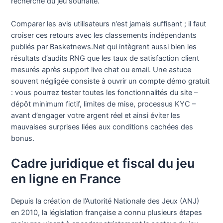
recherche du jeu souhaité.
Comparer les avis utilisateurs n’est jamais suffisant ; il faut
croiser ces retours avec les classements indépendants
publiés par Basketnews.Net qui intègrent aussi bien les
résultats d’audits RNG que les taux de satisfaction client
mesurés après support live chat ou email. Une astuce
souvent négligée consiste à ouvrir un compte démo gratuit
: vous pourrez tester toutes les fonctionnalités du site –
dépôt minimum fictif, limites de mise, processus KYC –
avant d’engager votre argent réel et ainsi éviter les
mauvaises surprises liées aux conditions cachées des
bonus.
Cadre juridique et fiscal du jeu
en ligne en France
Depuis la création de l’Autorité Nationale des Jeux (ANJ)
en 2010, la législation française a connu plusieurs étapes