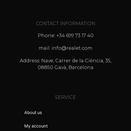
CONTACT INFORMATION
Phone: +34 699 73 17 40
mail: info@realet.com
Address: Nave, Carrer de la Ciència, 35,
08850 Gavà, Barcelona
SERVICE
About us
My account