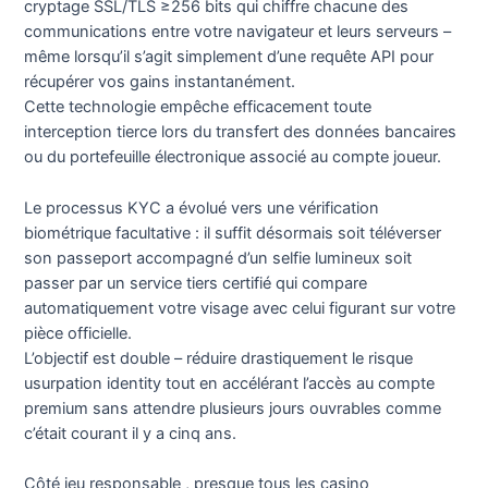
cryptage SSL/TLS ≥256 bits qui chiffre chacune des
communications entre votre navigateur et leurs serveurs –
même lorsqu’il s’agit simplement d’une requête API pour
récupérer vos gains instantanément.
Cette technologie empêche efficacement toute
interception tierce lors du transfert des données bancaires
ou du portefeuille électronique associé au compte joueur.
Le processus KYC a évolué vers une vérification
biométrique facultative : il suffit désormais soit téléverser
son passeport accompagné d’un selfie lumineux soit
passer par un service tiers certifié qui compare
automatiquement votre visage avec celui figurant sur votre
pièce officielle.
L’objectif est double – réduire drastiquement le risque
usurpation identity tout en accélérant l’accès au compte
premium sans attendre plusieurs jours ouvrables comme
c’était courant il y a cinq ans.
Côté jeu responsable , presque tous les casino