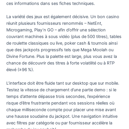
ces informations dans ses fiches techniques.
La variété des jeux est également décisive. Un bon casino
réunit plusieurs fournisseurs renommés – NetEnt,
Microgaming, Play’n GO – afin d’offrir une sélection
couvrant machines à sous vidéo (plus de 500 titres), tables
de roulette classiques ou live, poker cash & tournois ainsi
que des jackpots progressifs tels que Mega Moolah ou
Divine Fortune. Plus la palette est large, plus vous avez la
chance de découvrir des titres à forte volatilité ou à RTP
élevé (≥96 %).
L’interface doit être fluide tant sur desktop que sur mobile.
Testez la vitesse de chargement d’une partie demo : si le
temps d’attente dépasse trois secondes, l’expérience
risque d’être frustrante pendant vos sessions réelles où
chaque milliseconde compte pour placer une mise avant
une hausse soudaine du jackpot. Une navigation intuitive
avec filtres par catégorie ou par fournisseur accélère la