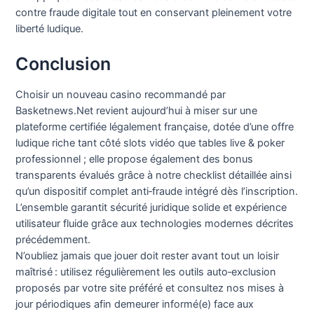
contre fraude digitale tout en conservant pleinement votre
liberté ludique.
Conclusion
Choisir un nouveau casino recommandé par
Basketnews.Net revient aujourd’hui à miser sur une
plateforme certifiée légalement française, dotée d’une offre
ludique riche tant côté slots vidéo que tables live & poker
professionnel ; elle propose également des bonus
transparents évalués grâce à notre checklist détaillée ainsi
qu’un dispositif complet anti‑fraude intégré dès l’inscription.
L’ensemble garantit sécurité juridique solide et expérience
utilisateur fluide grâce aux technologies modernes décrites
précédemment.
N’oubliez jamais que jouer doit rester avant tout un loisir
maîtrisé : utilisez régulièrement les outils auto‑exclusion
proposés par votre site préféré et consultez nos mises à
jour périodiques afin demeurer informé(e) face aux