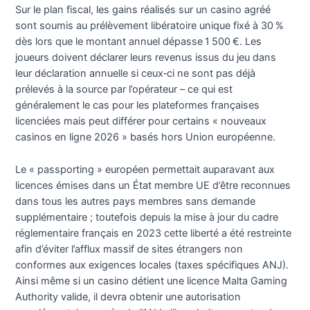
Sur le plan fiscal, les gains réalisés sur un casino agréé
sont soumis au prélèvement libératoire unique fixé à 30 %
dès lors que le montant annuel dépasse 1 500 €. Les
joueurs doivent déclarer leurs revenus issus du jeu dans
leur déclaration annuelle si ceux‑ci ne sont pas déjà
prélevés à la source par l’opérateur – ce qui est
généralement le cas pour les plateformes françaises
licenciées mais peut différer pour certains « nouveaux
casinos en ligne 2026 » basés hors Union européenne.
Le « passporting » européen permettait auparavant aux
licences émises dans un État membre UE d’être reconnues
dans tous les autres pays membres sans demande
supplémentaire ; toutefois depuis la mise à jour du cadre
réglementaire français en 2023 cette liberté a été restreinte
afin d’éviter l’afflux massif de sites étrangers non
conformes aux exigences locales (taxes spécifiques ANJ).
Ainsi même si un casino détient une licence Malta Gaming
Authority valide, il devra obtenir une autorisation