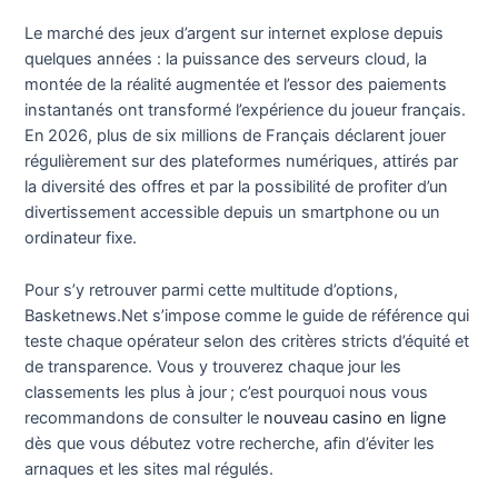
Le marché des jeux d’argent sur internet explose depuis
quelques années : la puissance des serveurs cloud, la
montée de la réalité augmentée et l’essor des paiements
instantanés ont transformé l’expérience du joueur français.
En 2026, plus de six millions de Français déclarent jouer
régulièrement sur des plateformes numériques, attirés par
la diversité des offres et par la possibilité de profiter d’un
divertissement accessible depuis un smartphone ou un
ordinateur fixe.
Pour s’y retrouver parmi cette multitude d’options,
Basketnews.Net s’impose comme le guide de référence qui
teste chaque opérateur selon des critères stricts d’équité et
de transparence. Vous y trouverez chaque jour les
classements les plus à jour ; c’est pourquoi nous vous
recommandons de consulter le
nouveau casino en ligne
dès que vous débutez votre recherche, afin d’éviter les
arnaques et les sites mal régulés.