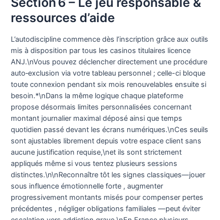
Section 6 – Le jeu responsable &
ressources d’aide
L’autodiscipline commence dès l’inscription grâce aux outils
mis à disposition par tous les casinos titulaires licence
ANJ.\nVous pouvez déclencher directement une procédure
auto‑exclusion via votre tableau personnel ; celle-ci bloque
toute connexion pendant six mois renouvelables ensuite si
besoin.*\nDans la même logique chaque plateforme
propose désormais limites personnalisées concernant
montant journalier maximal déposé ainsi que temps
quotidien passé devant les écrans numériques.\nCes seuils
sont ajustables librement depuis votre espace client sans
aucune justification requise,\net ils sont strictement
appliqués même si vous tentez plusieurs sessions
distinctes.\n\nReconnaître tôt les signes classiques—jouer
sous influence émotionnelle forte , augmenter
progressivement montants misés pour compenser pertes
précédentes , négliger obligations familiales —peut éviter