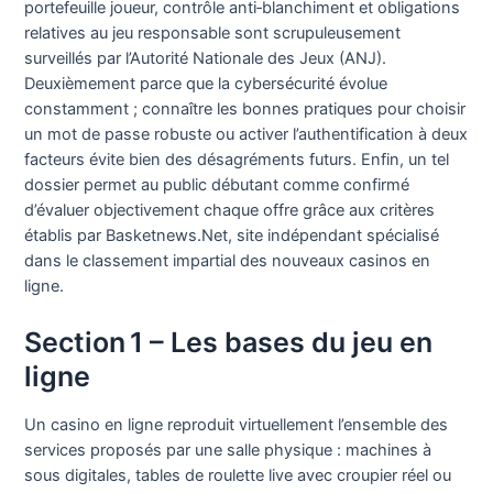
portefeuille joueur, contrôle anti‑blanchiment et obligations
relatives au jeu responsable sont scrupuleusement
surveillés par l’Autorité Nationale des Jeux (ANJ).
Deuxièmement parce que la cybersécurité évolue
constamment ; connaître les bonnes pratiques pour choisir
un mot de passe robuste ou activer l’authentification à deux
facteurs évite bien des désagréments futurs. Enfin, un tel
dossier permet au public débutant comme confirmé
d’évaluer objectivement chaque offre grâce aux critères
établis par Basketnews.Net, site indépendant spécialisé
dans le classement impartial des nouveaux casinos en
ligne.
Section 1 – Les bases du jeu en
ligne
Un casino en ligne reproduit virtuellement l’ensemble des
services proposés par une salle physique : machines à
sous digitales, tables de roulette live avec croupier réel ou