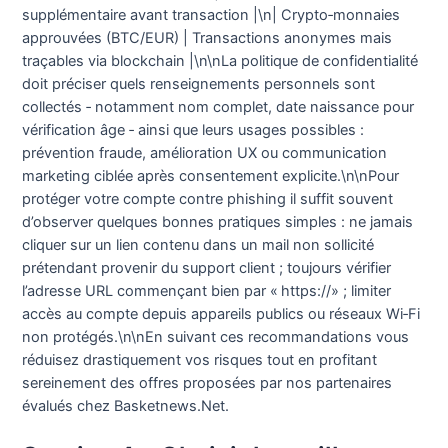
supplémentaire avant transaction |\n| Crypto‑monnaies
approuvées (BTC/EUR) | Transactions anonymes mais
traçables via blockchain |\n\nLa politique de confidentialité
doit préciser quels renseignements personnels sont
collectés ‑ notamment nom complet, date naissance pour
vérification âge ‑ ainsi que leurs usages possibles :
prévention fraude, amélioration UX ou communication
marketing ciblée après consentement explicite.\n\nPour
protéger votre compte contre phishing il suffit souvent
d’observer quelques bonnes pratiques simples : ne jamais
cliquer sur un lien contenu dans un mail non sollicité
prétendant provenir du support client ; toujours vérifier
l’adresse URL commençant bien par « https://» ; limiter
accès au compte depuis appareils publics ou réseaux Wi‑Fi
non protégés.\n\nEn suivant ces recommandations vous
réduisez drastiquement vos risques tout en profitant
sereinement des offres proposées par nos partenaires
évalués chez Basketnews.Net.