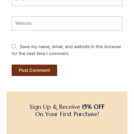
Website
Save my name, email, and website in this browser
for the next time I comment.
Sign Up & Receive
15% OFF
On Your First Purchase!