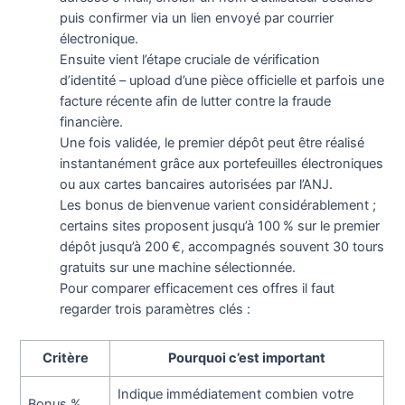
puis confirmer via un lien envoyé par courrier
électronique.
Ensuite vient l’étape cruciale de vérification
d’identité – upload d’une pièce officielle et parfois une
facture récente afin de lutter contre la fraude
financière.
Une fois validée, le premier dépôt peut être réalisé
instantanément grâce aux portefeuilles électroniques
ou aux cartes bancaires autorisées par l’ANJ.
Les bonus de bienvenue varient considérablement ;
certains sites proposent jusqu’à 100 % sur le premier
dépôt jusqu’à 200 €, accompagnés souvent 30 tours
gratuits sur une machine sélectionnée.
Pour comparer efficacement ces offres il faut
regarder trois paramètres clés :
Critère
Pourquoi c’est important
Indique immédiatement combien votre
Bonus %