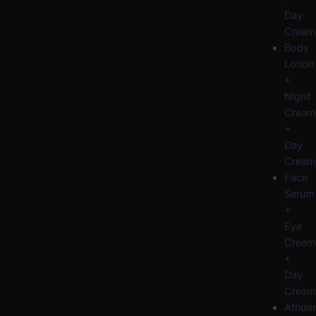
Day
Cream
Body
Lotion
+
Night
Cream
+
Day
Cream
Face
Serum
+
Eye
Cream
+
Day
Cream
Afride