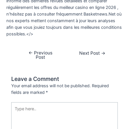
informé des dernières revues détaillées et comparer
régulièrement les offres du meilleur casino en ligne 2026 ,
n’hésitez pas à consulter fréquemment Basketnews.Net où
nos experts mettent constamment à jour leurs analyses
afin que vous jouiez toujours dans les meilleures conditions
possibles.</>
←
Previous
Next Post
→
Post
Leave a Comment
Your email address will not be published.
Required
fields are marked
*
Type
here..