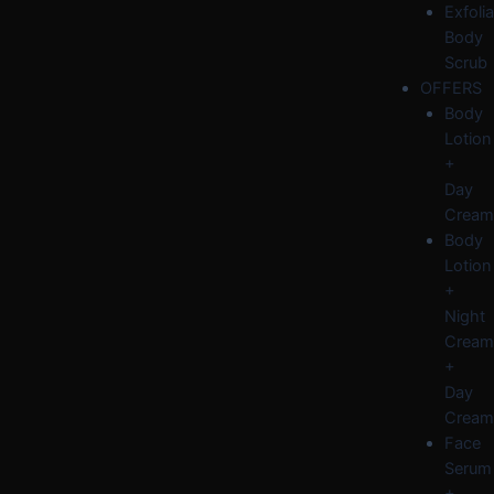
Exfolia
Body
Scrub
OFFERS
Body
Lotion
+
Day
Cream
Body
Lotion
+
Night
Cream
+
Day
Cream
Face
Serum
+