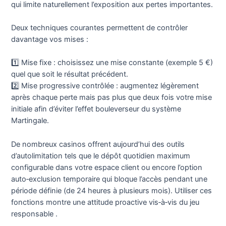
qui limite naturellement l’exposition aux pertes importantes.
Deux techniques courantes permettent de contrôler
davantage vos mises :
1️⃣ Mise fixe : choisissez une mise constante (exemple 5 €)
quel que soit le résultat précédent.
2️⃣ Mise progressive contrôlée : augmentez légèrement
après chaque perte mais pas plus que deux fois votre mise
initiale afin d’éviter l’effet bouleverseur du système
Martingale.
De nombreux casinos offrent aujourd’hui des outils
d’autolimitation tels que le dépôt quotidien maximum
configurable dans votre espace client ou encore l’option
auto‑exclusion temporaire qui bloque l’accès pendant une
période définie (de 24 heures à plusieurs mois). Utiliser ces
fonctions montre une attitude proactive vis‑à‑vis du jeu
responsable .