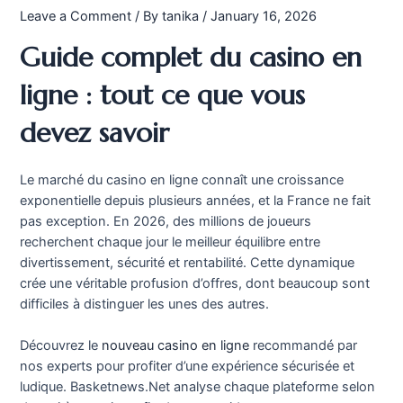
Leave a Comment
/ By
tanika
/
January 16, 2026
Guide complet du casino en
ligne : tout ce que vous
devez savoir
Le marché du casino en ligne connaît une croissance
exponentielle depuis plusieurs années, et la France ne fait
pas exception. En 2026, des millions de joueurs
recherchent chaque jour le meilleur équilibre entre
divertissement, sécurité et rentabilité. Cette dynamique
crée une véritable profusion d’offres, dont beaucoup sont
difficiles à distinguer les unes des autres.
Découvrez le
nouveau casino en ligne
recommandé par
nos experts pour profiter d’une expérience sécurisée et
ludique. Basketnews.Net analyse chaque plateforme selon