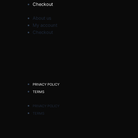
Checkout
About us
My account
Checkout
PRIVACY POLICY
TERMS
PRIVACY POLICY
TERMS