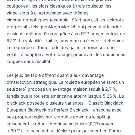
catégories : les slots classiques à trois rouleaux, les
vidéo‑slots à cinq rouleaux avec thèmes
cinématographiques (exemple :
Starburst
), et les jackpots
progressifs tels que
Mega Moolah
qui peuvent atteindre
plusieurs millions d’euros grâce à un RTP moyen autour de
92 %. La volatilité – faible, moyenne ou élevée – détermine
la fréquence et l’amplitude des gains ; choisissez une
volatilité adaptée à votre budget pour éviter les séquences
longues sans résultat.
Les jeux de table offrent quant à eux davantage
d’interaction stratégique. La roulette européenne (avec un
seul zéro) propose un avantage maison réduit à 2,7 %,
tandis que la roulette américaine atteint jusqu’à 5,26 %. Le
blackjack possède plusieurs variantes – Classic Blackjack,
European Blackjack ou Perfect Blackjack – chacune avec
ses propres règles sur le double down ou le split qui
influencent le retour théorique au joueur (RTP moyen
≈ 99 %). Le baccarat se décline principalement en Punto