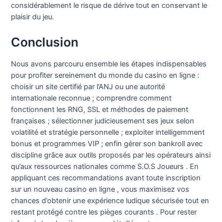
considérablement le risque de dérive tout en conservant le
plaisir du jeu.
Conclusion
Nous avons parcouru ensemble les étapes indispensables
pour profiter sereinement du monde du casino en ligne :
choisir un site certifié par l’ANJ ou une autorité
internationale reconnue ; comprendre comment
fonctionnent les RNG, SSL et méthodes de paiement
françaises ; sélectionner judicieusement ses jeux selon
volatilité et stratégie personnelle ; exploiter intelligemment
bonus et programmes VIP ; enfin gérer son bankroll avec
discipline grâce aux outils proposés par les opérateurs ainsi
qu’aux ressources nationales comme S.O.S Joueurs . En
appliquant ces recommandations avant toute inscription
sur un nouveau casino en ligne , vous maximisez vos
chances d’obtenir une expérience ludique sécurisée tout en
restant protégé contre les pièges courants . Pour rester