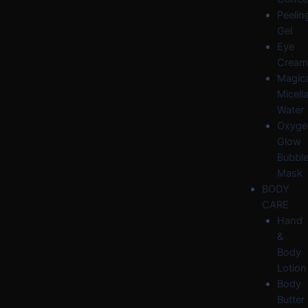
Peelin
Gel
Eye
Cream
Magica
Micella
Water
Oxyge
Glow
Bubbl
Mask
BODY
CARE
Hand
&
Body
Lotion
Body
Butter