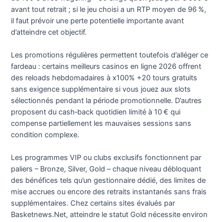
avant tout retrait ; si le jeu choisi a un RTP moyen de 96 %,
il faut prévoir une perte potentielle importante avant
d’atteindre cet objectif.
Les promotions régulières permettent toutefois d’alléger ce
fardeau : certains meilleurs casinos en ligne 2026 offrent
des reloads hebdomadaires à x100% +20 tours gratuits
sans exigence supplémentaire si vous jouez aux slots
sélectionnés pendant la période promotionnelle. D’autres
proposent du cash‑back quotidien limité à 10 € qui
compense partiellement les mauvaises sessions sans
condition complexe.
Les programmes VIP ou clubs exclusifs fonctionnent par
paliers – Bronze, Silver, Gold – chaque niveau débloquant
des bénéfices tels qu’un gestionnaire dédié, des limites de
mise accrues ou encore des retraits instantanés sans frais
supplémentaires. Chez certains sites évalués par
Basketnews.Net, atteindre le statut Gold nécessite environ