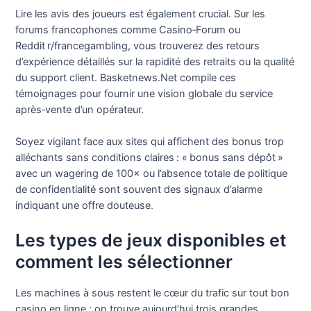
Lire les avis des joueurs est également crucial. Sur les
forums francophones comme Casino‑Forum ou
Reddit r/francegambling, vous trouverez des retours
d’expérience détaillés sur la rapidité des retraits ou la qualité
du support client. Basketnews.Net compile ces
témoignages pour fournir une vision globale du service
après‑vente d’un opérateur.
Soyez vigilant face aux sites qui affichent des bonus trop
alléchants sans conditions claires : « bonus sans dépôt »
avec un wagering de 100× ou l’absence totale de politique
de confidentialité sont souvent des signaux d’alarme
indiquant une offre douteuse.
Les types de jeux disponibles et
comment les sélectionner
Les machines à sous restent le cœur du trafic sur tout bon
casino en ligne ; on trouve aujourd’hui trois grandes