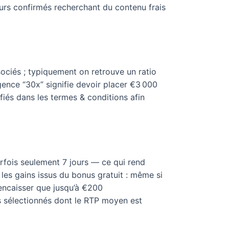
ueurs confirmés recherchant du contenu frais
sociés ; typiquement on retrouve un ratio
gence “30x” signifie devoir placer €3 000
fiés dans les termes & conditions afin
rfois seulement 7 jours — ce qui rend
 les gains issus du bonus gratuit : même si
encaisser que jusqu’à €200
es sélectionnés dont le RTP moyen est