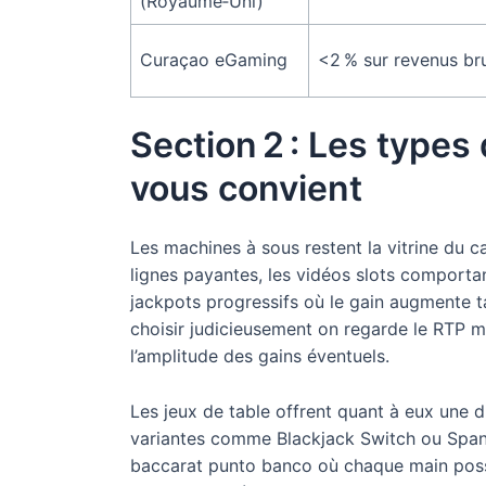
(Royaume‑Uni)
Curaçao eGaming
<2 % sur revenus br
Section 2 : Les types
vous convient
Les machines à sous restent la vitrine du ca
lignes payantes, les vidéos slots comportan
jackpots progressifs où le gain augmente 
choisir judicieusement on regarde le RTP m
l’amplitude des gains éventuels.
Les jeux de table offrent quant à eux une d
variantes comme Blackjack Switch ou Spanis
baccarat punto banco où chaque main possè