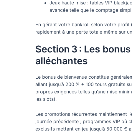
Jeux haute mise : tables VIP blackja
avancée telle que le comptage simpli
En gérant votre bankroll selon votre profil (
rapidement à une perte totale même sur un
Section 3 : Les bonu
alléchantes
Le bonus de bienvenue constitue généralem
allant jusqu’à 200 % + 100 tours gratuits
propres exigences telles qu’une mise minimu
les slots).
Les promotions récurrentes maintiennent l
journée précédente ; programmes VIP où ch
exclusifs mettant en jeu jusqu’à 50 000 € a