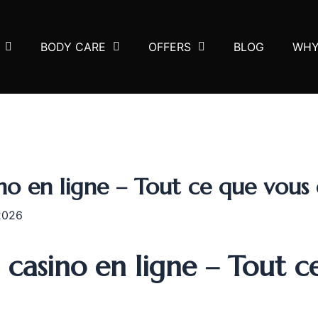
BODY CARE
OFFERS
BLOG
WHY
o en ligne – Tout ce que vous 
2026
casino en ligne – Tout c