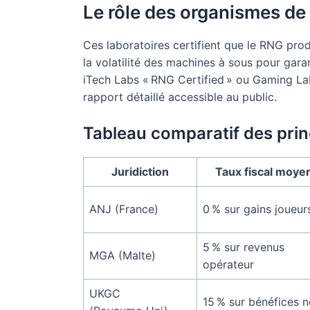
Le rôle des organismes de 
Ces laboratoires certifient que le RNG prod
la volatilité des machines à sous pour gara
iTech Labs « RNG Certified » ou Gaming Lab
rapport détaillé accessible au public.
Tableau comparatif des prin
Juridiction
Taux fiscal moye
ANJ (France)
0 % sur gains joueur
5 % sur revenus
MGA (Malte)
opérateur
UKGC
15 % sur bénéfices n