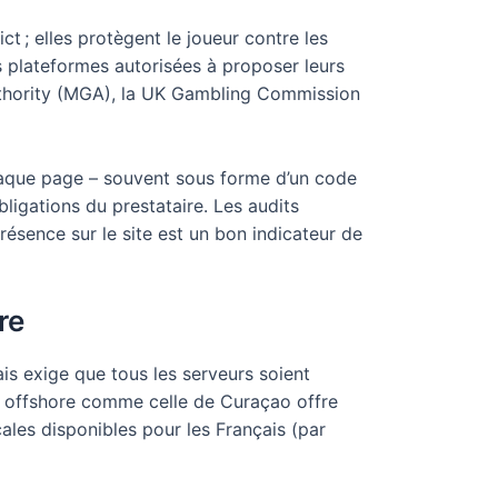
ct ; elles protègent le joueur contre les
 plateformes autorisées à proposer leurs
Authority (MGA), la UK Gambling Commission
 chaque page – souvent sous forme d’un code
bligations du prestataire. Les audits
ésence sur le site est un bon indicateur de
re
ais exige que tous les serveurs soient
nce offshore comme celle de Curaçao offre
ales disponibles pour les Français (par