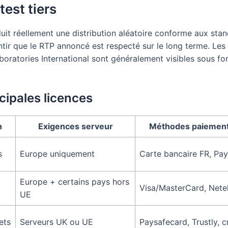
test tiers
uit réellement une distribution aléatoire conforme aux stan
ntir que le RTP annoncé est respecté sur le long terme. Les 
oratories International sont généralement visibles sous fo
cipales licences
n
Exigences serveur
Méthodes paiement
s
Europe uniquement
Carte bancaire FR, PayP
Europe + certains pays hors
Visa/MasterCard, Netel
UE
ets
Serveurs UK ou UE
Paysafecard, Trustly, c