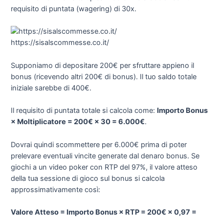
requisito di puntata (wagering) di 30x.
https://sisalscommesse.co.it/
Supponiamo di depositare 200€ per sfruttare appieno il
bonus (ricevendo altri 200€ di bonus). Il tuo saldo totale
iniziale sarebbe di 400€.
Il requisito di puntata totale si calcola come:
Importo Bonus
× Moltiplicatore = 200€ × 30 = 6.000€
.
Dovrai quindi scommettere per 6.000€ prima di poter
prelevare eventuali vincite generate dal denaro bonus. Se
giochi a un video poker con RTP del 97%, il valore atteso
della tua sessione di gioco sul bonus si calcola
approssimativamente così:
Valore Atteso = Importo Bonus × RTP = 200€ × 0,97 =