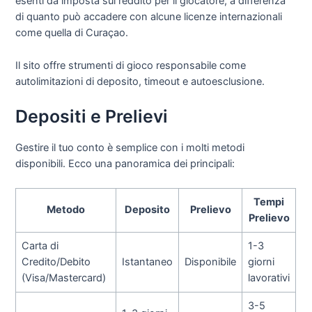
esenti da imposta sul reddito per il giocatore, a differenza
di quanto può accadere con alcune licenze internazionali
come quella di Curaçao.
Il sito offre strumenti di gioco responsabile come
autolimitazioni di deposito, timeout e autoesclusione.
Depositi e Prelievi
Gestire il tuo conto è semplice con i molti metodi
disponibili. Ecco una panoramica dei principali:
Tempi
Metodo
Deposito
Prelievo
Prelievo
Carta di
1-3
Credito/Debito
Istantaneo
Disponibile
giorni
(Visa/Mastercard)
lavorativi
3-5