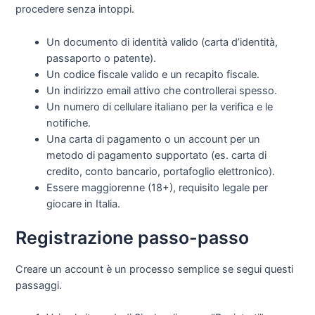
procedere senza intoppi.
Un documento di identità valido (carta d’identità,
passaporto o patente).
Un codice fiscale valido e un recapito fiscale.
Un indirizzo email attivo che controllerai spesso.
Un numero di cellulare italiano per la verifica e le
notifiche.
Una carta di pagamento o un account per un
metodo di pagamento supportato (es. carta di
credito, conto bancario, portafoglio elettronico).
Essere maggiorenne (18+), requisito legale per
giocare in Italia.
Registrazione passo-passo
Creare un account è un processo semplice se segui questi
passaggi.