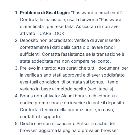
Problema di Sisal Login:
“Password o email errati”.
Controlla le maiuscole, usa la funzione “Password
dimenticata” per resettarla. Assicurati di non aver
attivato il CAPS LOCK.
Deposito non accreditato: Verifica di aver inserito
correttamente i dati della carta o di avere fondi
sufficienti. Contatta l’assistenza se la transazione è
stata addebitata ma non compare nel conto.
Prelievo in ritardo: Assicurati che tutti i documenti per
la verifica siano stati approvati e di aver soddisfatto
eventuali condizioni di puntata sui bonus. I tempi
variano in base al metodo scelto (vedi tabella).
Bonus non attivato: Alcuni bonus richiedono un
codice promozionale da inserire durante il deposito.
Controlla i termini della promozione e, in caso,
contatta il supporto.
Giochi che non si caricano: Pulisci la cache del
browser, aggiorna la pagina o prova un browser