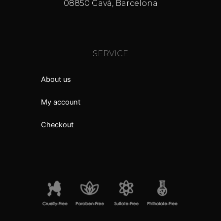
08850 Gavà, Barcelona
SERVICE
About us
My account
Checkout