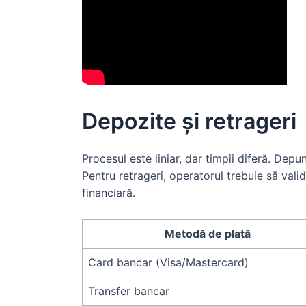
Depozite și retrageri
Procesul este liniar, dar timpii diferă. Depu
Pentru retrageri, operatorul trebuie să val
financiară.
Metodă de plată
Card bancar (Visa/Mastercard)
Transfer bancar