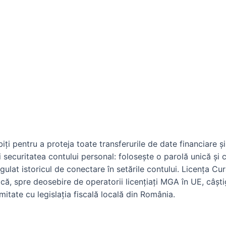
ți pentru a proteja toate transferurile de date financiare și
i securitatea contului personal: folosește o parolă unică și
regulat istoricul de conectare în setările contului. Licența 
că, spre deosebire de operatorii licențiați MGA în UE, câști
mitate cu legislația fiscală locală din România.