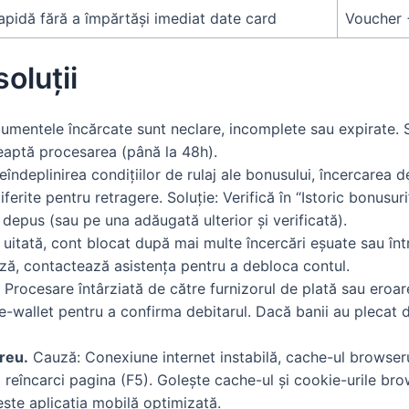
pidă fără a împărtăși imediat date card
Voucher +
oluții
entele încărcate sunt neclare, incomplete sau expirate. Sol
Așteaptă procesarea (până la 48h).
ndeplinirea condițiilor de rulaj ale bonusului, încercarea de
erite pentru retragere. Soluție: Verifică în “Istoric bonusuri
depus (sau pe una adăugată ulterior și verificată).
uitată, cont blocat după mai multe încercări eșuate sau într
ază, contactează asistența pentru a debloca contul.
Procesare întârziată de către furnizorul de plată sau eroar
/e-wallet pentru a confirma debitarul. Dacă banii au plecat 
reu.
Cauză: Conexiune internet instabilă, cache-ul browseru
 reîncarci pagina (F5). Golește cache-ul și cookie-urile brow
ște aplicația mobilă optimizată.