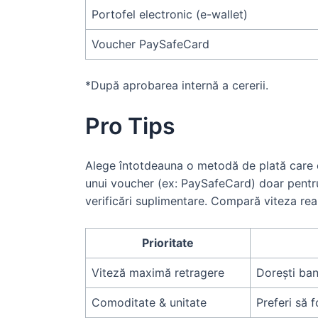
Portofel electronic (e-wallet)
Voucher PaySafeCard
*După aprobarea internă a cererii.
Pro Tips
Alege întotdeauna o metodă de plată care es
unui voucher (ex: PaySafeCard) doar pentr
verificări suplimentare. Compară viteza rea
Prioritate
Viteză maximă retragere
Dorești ban
Comoditate & unitate
Preferi să 