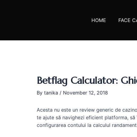
Skip
Post
to
navigation
content
HOME
FACE C
Betflag Calculator: Ghi
By
tanika
/
November 12, 2018
Acesta nu este un review generic de cazino
te ajute să navighezi eficient platforma, să 
configurarea contului la calculul randamentu