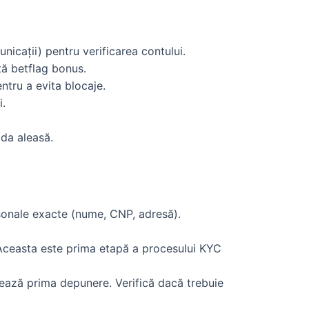
unicații) pentru verificarea contului.
tă betflag bonus.
tru a evita blocaje.
i.
da aleasă.
sonale exacte (nume, CNP, adresă).
 Aceasta este prima etapă a procesului KYC
uează prima depunere. Verifică dacă trebuie