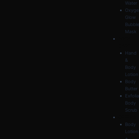
Water
Oxyge
Glow
Bubbl
Mask
BODY
CARE
Hand
&
Body
Lotion
Body
Butter
Exfolia
Body
Scrub
OFFERS
Body
Lotion
+