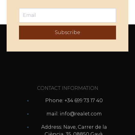
Subscribe
CONTACT INFORMATION
Phone: +34 699 73 17 40
mail: info@realet.com
Address: Nave, Carrer de la
Ciència, 35, 08850 Gavà,