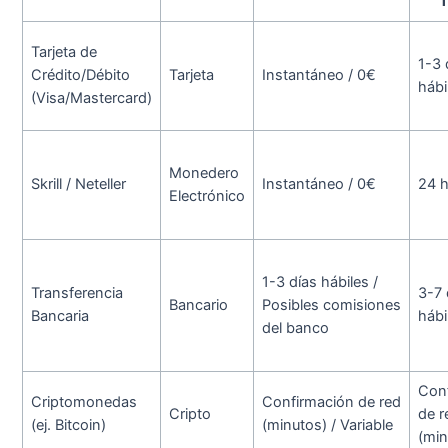
T
Tarjeta de
1-3 
Crédito/Débito
Tarjeta
Instantáneo / 0€
hábi
(Visa/Mastercard)
Monedero
Skrill / Neteller
Instantáneo / 0€
24 
Electrónico
1-3 días hábiles /
Transferencia
3-7 
Bancario
Posibles comisiones
Bancaria
hábi
del banco
Con
Criptomonedas
Confirmación de red
Cripto
de r
(ej. Bitcoin)
(minutos) / Variable
(min