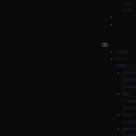
Value
Pack
BLOG
WHY
AFRIDER
HOME
FACE
CARE
AfriSc
MultiC
Sytem
Day
Cream
SPF15
Night
Cream
Serum
Conce