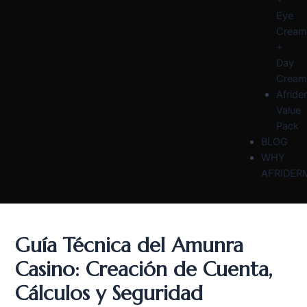
Eye
Cream
+
Day
Cream
Afride
Value
Pack
BLOG
WHY
AFRIDER
Guía Técnica del Amunra
Casino: Creación de Cuenta,
Cálculos y Seguridad