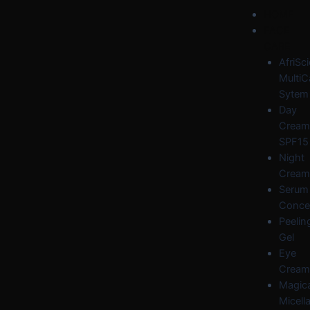
Skip
Post
Menu
HOME
to
navigation
FACE
content
CARE
AfriSc
MultiC
Sytem
Day
Cream
SPF15
Night
Cream
Serum
Conce
Peelin
Gel
Eye
Cream
Magica
Micella