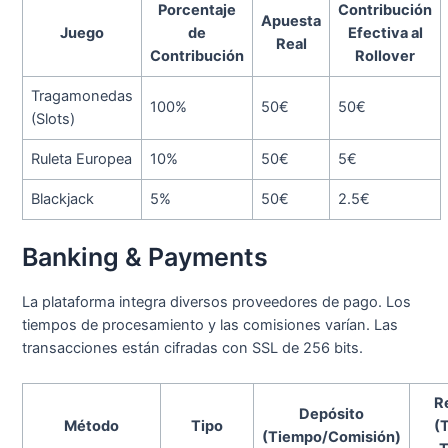
Porcentaje
Contribución
Apuesta
Juego
de
Efectiva al
Real
Contribución
Rollover
Tragamonedas
100%
50€
50€
(Slots)
Ruleta Europea
10%
50€
5€
Blackjack
5%
50€
2.5€
Banking & Payments
La plataforma integra diversos proveedores de pago. Los
tiempos de procesamiento y las comisiones varían. Las
transacciones están cifradas con SSL de 256 bits.
R
Depósito
Método
Tipo
(
(Tiempo/Comisión)