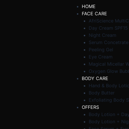
Skip
Post
Menu
HOME
to
navigation
FACE CARE
content
AfriScience Multi
Day Cream SPF15
Night Cream
Serum Concetrate
Peeling Gel
Eye Cream
Magical Micellar 
Oxygen Glow Bub
BODY CARE
Hand & Body Loti
Body Butter
Exfoliating Body 
OFFERS
Body Lotion + Da
Body Lotion + Ni
Face Serum + Ey