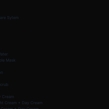
Care Sytem
Water
ble Mask
on
Scrub
y Cream
ght Cream + Day Cream
e Cream + Day Cream