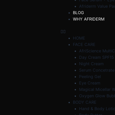
Afriderm Value Pa
BLOG
WHY AFRIDERM
HOME
FACE CARE
AfriScience Multi
Day Cream SPF15
Night Cream
Serum Concetrate
Peeling Gel
Eye Cream
Magical Micellar 
Oxygen Glow Bub
BODY CARE
Hand & Body Loti