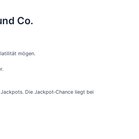
und Co.
latilität mögen.
r.
 Jackpots. Die Jackpot‑Chance liegt bei