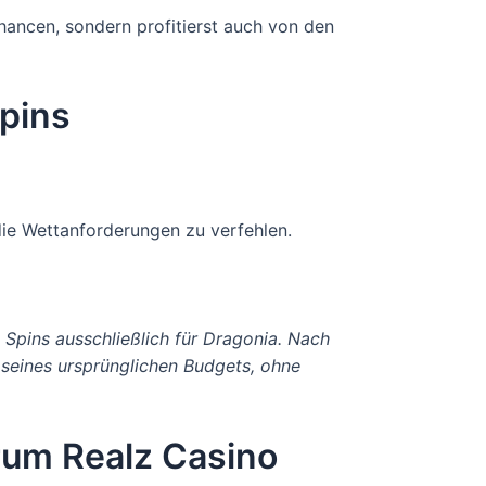
ancen, sondern profitierst auch von den
Spins
 die Wettanforderungen zu verfehlen.
 Spins ausschließlich für Dragonia. Nach
 seines ursprünglichen Budgets, ohne
rum Realz Casino