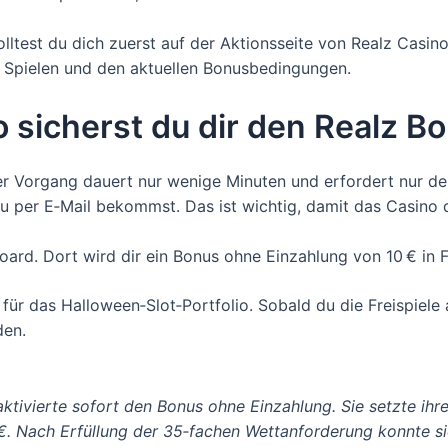
lltest du dich zuerst auf der Aktionsseite von Realz Casino
n Spielen und den aktuellen Bonusbedingungen.
So sicherst du dir den Realz 
Der Vorgang dauert nur wenige Minuten und erfordert nur de
 du per E‑Mail bekommst. Das ist wichtig, damit das Casino d
ard. Dort wird dir ein Bonus ohne Einzahlung von 10 € in 
 für das Halloween‑Slot‑Portfolio. Sobald du die Freispiele a
den.
ktivierte sofort den Bonus ohne Einzahlung. Sie setzte ihre
. Nach Erfüllung der 35‑fachen Wettanforderung konnte si