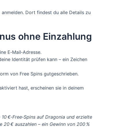
 anmelden. Dort findest du alle Details zu
Bonus ohne Einzahlung
ine E‑Mail‑Adresse.
eine Identität prüfen kann – ein Zeichen
Form von Free Spins gutgeschrieben.
ktiviert hast, erscheinen sie in deinem
 10 €‑Free‑Spins auf Dragonia und erzielte
e 20 € auszahlen – ein Gewinn von 200 %