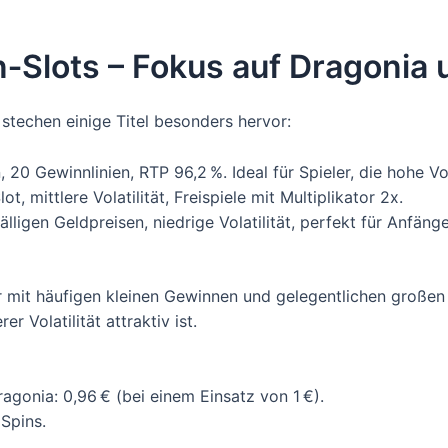
‑Slots – Fokus auf Dragonia 
stechen einige Titel besonders hervor:
20 Gewinnlinien, RTP 96,2 %. Ideal für Spieler, die hohe Vo
t, mittlere Volatilität, Freispiele mit Multiplikator 2x.
ligen Geldpreisen, niedrige Volatilität, perfekt für Anfänge
r mit häufigen kleinen Gewinnen und gelegentlichen großen
er Volatilität attraktiv ist.
agonia: 0,96 € (bei einem Einsatz von 1 €).
 Spins.