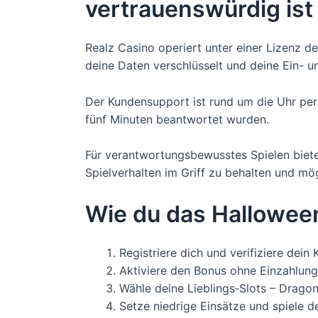
vertrauenswürdig ist
Realz Casino operiert unter einer Lizenz d
deine Daten verschlüsselt und deine Ein- 
Der Kundensupport ist rund um die Uhr per 
fünf Minuten beantwortet wurden.
Für verantwortungsbewusstes Spielen bietet
Spielverhalten im Griff zu behalten und mög
Wie du das Halloween
Registriere dich und verifiziere dein 
Aktiviere den Bonus ohne Einzahlun
Wähle deine Lieblings‑Slots – Drago
Setze niedrige Einsätze und spiele d