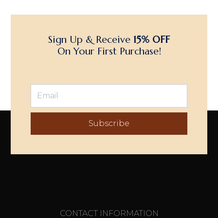
Sign Up & Receive
15% OFF
On Your First Purchase!
Subscribe
CONTACT INFORMATION