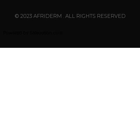
© 2023 AFRIDERM . ALL RIGHTS RESERVED
Powered by
Saleoution.com