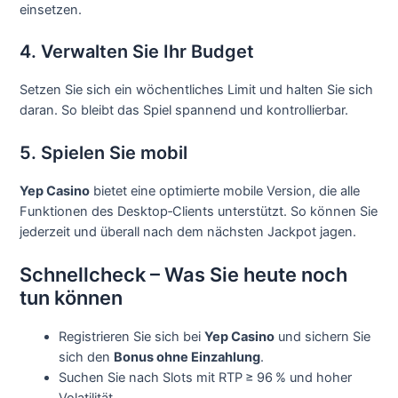
einsetzen.
4. Verwalten Sie Ihr Budget
Setzen Sie sich ein wöchentliches Limit und halten Sie sich
daran. So bleibt das Spiel spannend und kontrollierbar.
5. Spielen Sie mobil
Yep Casino
bietet eine optimierte mobile Version, die alle
Funktionen des Desktop‑Clients unterstützt. So können Sie
jederzeit und überall nach dem nächsten Jackpot jagen.
Schnellcheck – Was Sie heute noch
tun können
Registrieren Sie sich bei
Yep Casino
und sichern Sie
sich den
Bonus ohne Einzahlung
.
Suchen Sie nach Slots mit RTP ≥ 96 % und hoher
Volatilität.