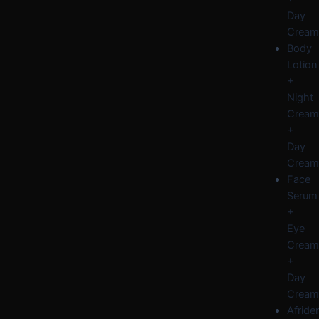
Day
Cream
Body
Lotion
+
Night
Cream
+
Day
Cream
Face
Serum
+
Eye
Cream
+
Day
Cream
Afride