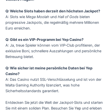
Q: Welche Slots haben derzeit den höchsten Jackpot?
A: Slots wie
Mega Moolah
und
Hall of Gods
bieten
progressive Jackpots, die regelmäßig mehrere Millionen
Euro erreichen.
Q: Gibt es ein VIP‑Programm bei Yep Casino?
A: Ja, treue Spieler können vom VIP‑Club profitieren, der
exklusive Boni, schnellere Auszahlungen und persönliche
Betreuung bietet.
Q: Wie sicher ist meine persönliche Daten bei Yep
Casino?
A: Das Casino nutzt SSL‑Verschlüsselung und ist von der
Malta Gaming Authority lizenziert, was hohe
Sicherheitsstandards garantiert.
Entdecken Sie jetzt die Welt der Jackpot‑Slots und starten
Sie mit einem soliden Plan. Besuchen Sie
Yep
und erleben