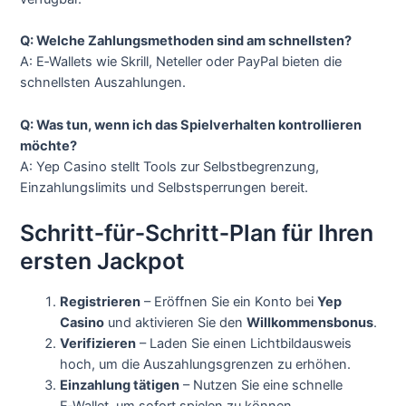
Q: Welche Zahlungsmethoden sind am schnellsten?
A: E‑Wallets wie Skrill, Neteller oder PayPal bieten die
schnellsten Auszahlungen.
Q: Was tun, wenn ich das Spielverhalten kontrollieren
möchte?
A: Yep Casino stellt Tools zur Selbstbegrenzung,
Einzahlungslimits und Selbstsperrungen bereit.
Schritt‑für‑Schritt‑Plan für Ihren
ersten Jackpot
Registrieren
– Eröffnen Sie ein Konto bei
Yep
Casino
und aktivieren Sie den
Willkommensbonus
.
Verifizieren
– Laden Sie einen Lichtbildausweis
hoch, um die Auszahlungsgrenzen zu erhöhen.
Einzahlung tätigen
– Nutzen Sie eine schnelle
E‑Wallet, um sofort spielen zu können.