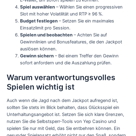
Spiel auswählen
– Wählen Sie einen progressiven
Slot mit hoher Volatilität und RTP ≥ 96 %.
Budget festlegen
– Setzen Sie ein maximales
Einsatzlimit pro Session.
Spielen und beobachten
– Achten Sie auf
Gewinnlinien und Bonusfeatures, die den Jackpot
auslösen können.
Gewinn sichern
– Bei einem Treffer den Gewinn
sofort anfordern und die Auszahlung prüfen.
Warum verantwortungsvolles
Spielen wichtig ist
Auch wenn die Jagd nach dem Jackpot aufregend ist,
sollten Sie stets im Blick behalten, dass Glücksspiel ein
Unterhaltungsangebot ist. Setzen Sie sich klare Grenzen,
nutzen Sie die Selbstsperr‑Tools von Yep Casino und
spielen Sie nur mit Geld, das Sie entbehren können. Ein
gesunder Spielansatz erhöht nicht nur den Spaß, sondern