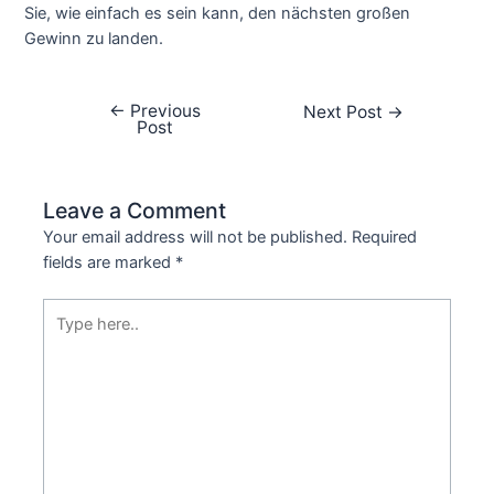
Sie, wie einfach es sein kann, den nächsten großen
Gewinn zu landen.
←
Previous
Next Post
→
Post
Leave a Comment
Your email address will not be published.
Required
fields are marked
*
Type
here..