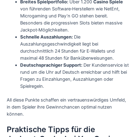
Breites Spielportfolio:
Über 1.200
Casino Spiele
von führenden Software‑Herstellern wie NetEnt,
Microgaming und Play’n GO stehen bereit.
Besonders die progressiven Slots bieten massive
Jackpot‑Möglichkeiten.
Schnelle Auszahlungen:
Die
Auszahlungsgeschwindigkeit liegt bei
durchschnittlich 24 Stunden für E‑Wallets und
maximal 48 Stunden für Banküberweisungen.
Deutschsprachiger Support:
Der Kundenservice ist
rund um die Uhr auf Deutsch erreichbar und hilft bei
Fragen zu Einzahlungen, Auszahlungen oder
Spielregeln.
All diese Punkte schaffen ein vertrauenswürdiges Umfeld,
in dem Spieler ihre Gewinnchancen optimal nutzen
können.
Praktische Tipps für die