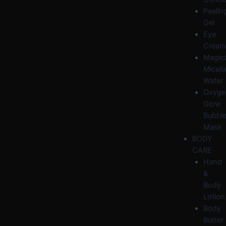
Peelin
Gel
Eye
Cream
Magica
Micella
Water
Oxyge
Glow
Bubbl
Mask
BODY
CARE
Hand
&
Body
Lotion
Body
Butter