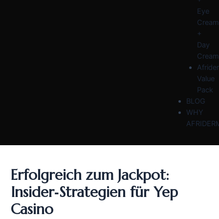
Eye
Cream
+
Day
Cream
Afride
Value
Pack
BLOG
WHY
AFRIDER
Erfolgreich zum Jackpot:
Insider‑Strategien für Yep
Casino