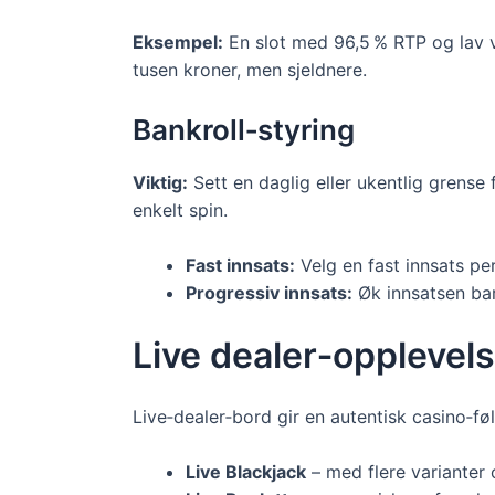
Eksempel:
En slot med 96,5 % RTP og lav vo
tusen kroner, men sjeldnere.
Bankroll‑styring
Viktig:
Sett en daglig eller ukentlig grense f
enkelt spin.
Fast innsats:
Velg en fast innsats per 
Progressiv innsats:
Øk innsatsen bare
Live dealer‑opplevel
Live‑dealer‑bord gir en autentisk casino‑fø
Live Blackjack
– med flere varianter 