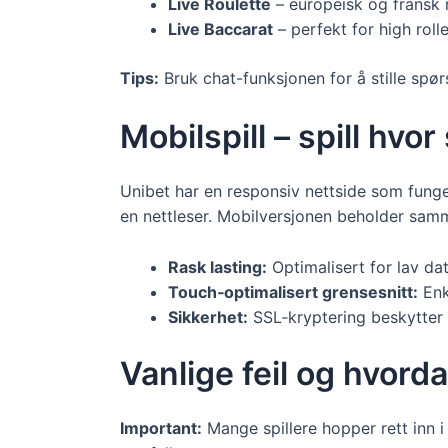
Live Roulette
– europeisk og fransk 
Live Baccarat
– perfekt for high roll
Tips:
Bruk chat-funksjonen for å stille spør
Mobilspill – spill hvo
Unibet har en responsiv nettside som funge
en nettleser. Mobilversjonen beholder samme 
Rask lasting:
Optimalisert for lav da
Touch‑optimalisert grensesnitt:
Enkl
Sikkerhet:
SSL‑kryptering beskytter 
Vanlige feil og hvor
Important:
Mange spillere hopper rett inn i