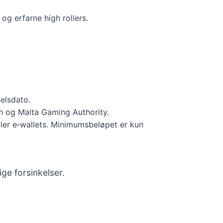
g erfarne high rollers.
selsdato.
n og Malta Gaming Authority.
ler e‑wallets. Minimumsbeløpet er kun
ige forsinkelser.