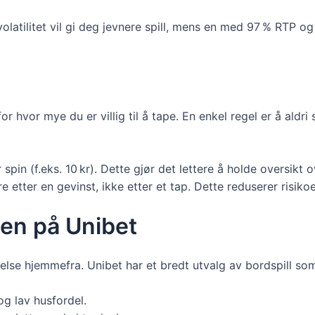
latilitet vil gi deg jevnere spill, mens en med 97 % RTP og 
or hvor mye du er villig til å tape. En enkel regel er å aldr
spin (f.eks. 10 kr). Dette gjør det lettere å holde oversikt o
 etter en gevinst, ikke etter et tap. Dette reduserer risikoe
sen på Unibet
lelse hjemmefra. Unibet har et bredt utvalg av bordspill so
og lav husfordel.