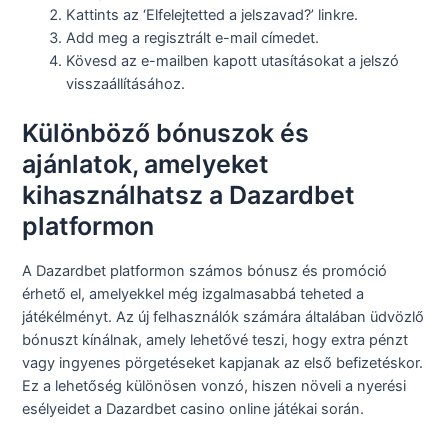
Kattints az ‘Elfelejtetted a jelszavad?’ linkre.
Add meg a regisztrált e-mail címedet.
Kövesd az e-mailben kapott utasításokat a jelszó
visszaállításához.
Különböző bónuszok és
ajánlatok, amelyeket
kihasználhatsz a Dazardbet
platformon
A Dazardbet platformon számos bónusz és promóció
érhető el, amelyekkel még izgalmasabbá teheted a
játékélményt. Az új felhasználók számára általában üdvözlő
bónuszt kínálnak, amely lehetővé teszi, hogy extra pénzt
vagy ingyenes pörgetéseket kapjanak az első befizetéskor.
Ez a lehetőség különösen vonzó, hiszen növeli a nyerési
esélyeidet a Dazardbet casino online játékai során.