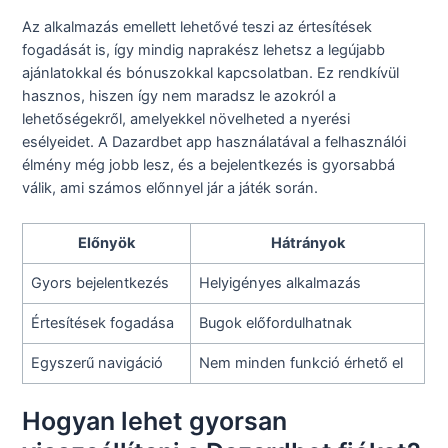
Az alkalmazás emellett lehetővé teszi az értesítések
fogadását is, így mindig naprakész lehetsz a legújabb
ajánlatokkal és bónuszokkal kapcsolatban. Ez rendkívül
hasznos, hiszen így nem maradsz le azokról a
lehetőségekről, amelyekkel növelheted a nyerési
esélyeidet. A Dazardbet app használatával a felhasználói
élmény még jobb lesz, és a bejelentkezés is gyorsabbá
válik, ami számos előnnyel jár a játék során.
Előnyök
Hátrányok
Gyors bejelentkezés
Helyigényes alkalmazás
Értesítések fogadása
Bugok előfordulhatnak
Egyszerű navigáció
Nem minden funkció érhető el
Hogyan lehet gyorsan