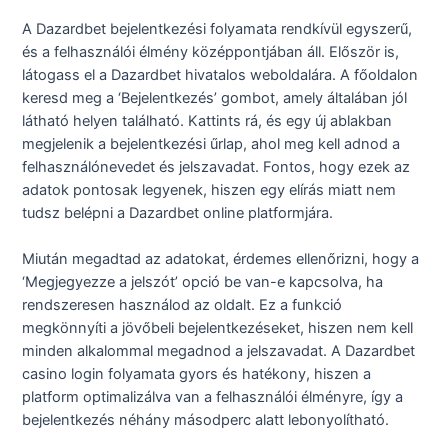
A Dazardbet bejelentkezési folyamata rendkívül egyszerű,
és a felhasználói élmény középpontjában áll. Először is,
látogass el a Dazardbet hivatalos weboldalára. A főoldalon
keresd meg a ‘Bejelentkezés’ gombot, amely általában jól
látható helyen található. Kattints rá, és egy új ablakban
megjelenik a bejelentkezési űrlap, ahol meg kell adnod a
felhasználónevedet és jelszavadat. Fontos, hogy ezek az
adatok pontosak legyenek, hiszen egy elírás miatt nem
tudsz belépni a Dazardbet online platformjára.
Miután megadtad az adatokat, érdemes ellenőrizni, hogy a
‘Megjegyezze a jelszót’ opció be van-e kapcsolva, ha
rendszeresen használod az oldalt. Ez a funkció
megkönnyíti a jövőbeli bejelentkezéseket, hiszen nem kell
minden alkalommal megadnod a jelszavadat. A Dazardbet
casino login folyamata gyors és hatékony, hiszen a
platform optimalizálva van a felhasználói élményre, így a
bejelentkezés néhány másodperc alatt lebonyolítható.