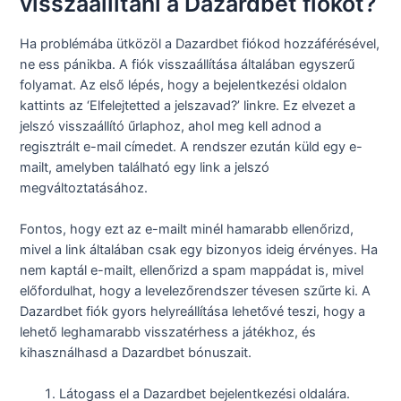
visszaállítani a Dazardbet fiókot?
Ha problémába ütközöl a Dazardbet fiókod hozzáférésével,
ne ess pánikba. A fiók visszaállítása általában egyszerű
folyamat. Az első lépés, hogy a bejelentkezési oldalon
kattints az ‘Elfelejtetted a jelszavad?’ linkre. Ez elvezet a
jelszó visszaállító űrlaphoz, ahol meg kell adnod a
regisztrált e-mail címedet. A rendszer ezután küld egy e-
mailt, amelyben található egy link a jelszó
megváltoztatásához.
Fontos, hogy ezt az e-mailt minél hamarabb ellenőrizd,
mivel a link általában csak egy bizonyos ideig érvényes. Ha
nem kaptál e-mailt, ellenőrizd a spam mappádat is, mivel
előfordulhat, hogy a levelezőrendszer tévesen szűrte ki. A
Dazardbet fiók gyors helyreállítása lehetővé teszi, hogy a
lehető leghamarabb visszatérhess a játékhoz, és
kihasználhasd a Dazardbet bónuszait.
Látogass el a Dazardbet bejelentkezési oldalára.