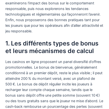
examinerons l’impact des bonus sur le comportement
responsable, puis nous explorerons les tendances
technologiques et réglementaires qui façonneront l’avenir.
Enfin, nous proposerons des bonnes pratiques tant pour
les joueurs que pour les opérateurs afin d’allier attractivité et
jeu responsable.
1. Les différents types de bonus
et leurs mécanismes de calcul
Les casinos en ligne proposent un panel diversifié d’offres
promotionnelles. Le bonus de bienvenue, généralement
conditionné à un premier dépôt, reste le plus visible ; il peut
atteindre 200 % du montant versé, avec un plafond de
500 €. Le bonus de dépôt régulier incite les joueurs à
recharger leur compte chaque semaine, tandis que le
bonus sans dépôt offre une petite somme (souvent 10 €)
ou des tours gratuits sans que le joueur ne mise d’abord. Le
cash‑back rembourse un pourcentage des pertes (souvent