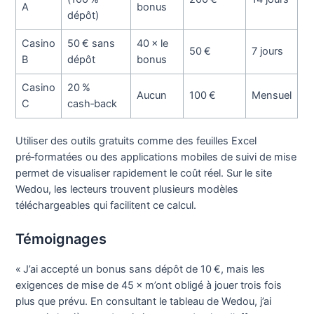
A
bonus
dépôt)
Casino
50 € sans
40 × le
50 €
7 jours
B
dépôt
bonus
Casino
20 %
Aucun
100 €
Mensuel
C
cash‑back
Utiliser des outils gratuits comme des feuilles Excel
pré‑formatées ou des applications mobiles de suivi de mise
permet de visualiser rapidement le coût réel. Sur le site
Wedou, les lecteurs trouvent plusieurs modèles
téléchargeables qui facilitent ce calcul.
Témoignages
« J’ai accepté un bonus sans dépôt de 10 €, mais les
exigences de mise de 45 × m’ont obligé à jouer trois fois
plus que prévu. En consultant le tableau de Wedou, j’ai