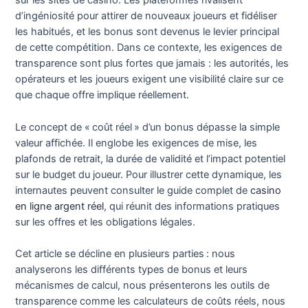
sur les sites de casino. Les plateformes rivalisent
d’ingéniosité pour attirer de nouveaux joueurs et fidéliser
les habitués, et les bonus sont devenus le levier principal
de cette compétition. Dans ce contexte, les exigences de
transparence sont plus fortes que jamais : les autorités, les
opérateurs et les joueurs exigent une visibilité claire sur ce
que chaque offre implique réellement.
Le concept de « coût réel » d’un bonus dépasse la simple
valeur affichée. Il englobe les exigences de mise, les
plafonds de retrait, la durée de validité et l’impact potentiel
sur le budget du joueur. Pour illustrer cette dynamique, les
internautes peuvent consulter le guide complet de
casino
en ligne argent réel
, qui réunit des informations pratiques
sur les offres et les obligations légales.
Cet article se décline en plusieurs parties : nous
analyserons les différents types de bonus et leurs
mécanismes de calcul, nous présenterons les outils de
transparence comme les calculateurs de coûts réels, nous