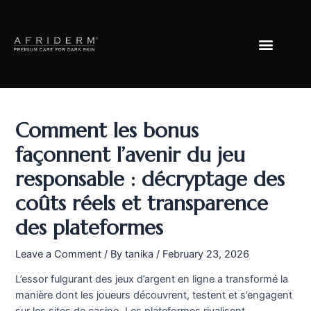
Skip
Post
to
navigation
Menu
content
Comment les bonus
façonnent l’avenir du jeu
responsable : décryptage des
coûts réels et transparence
des plateformes
Leave a Comment
/ By
tanika
/
February 23, 2026
L’essor fulgurant des jeux d’argent en ligne a transformé la
manière dont les joueurs découvrent, testent et s’engagent