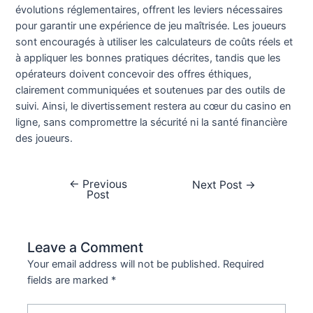
évolutions réglementaires, offrent les leviers nécessaires
pour garantir une expérience de jeu maîtrisée. Les joueurs
sont encouragés à utiliser les calculateurs de coûts réels et
à appliquer les bonnes pratiques décrites, tandis que les
opérateurs doivent concevoir des offres éthiques,
clairement communiquées et soutenues par des outils de
suivi. Ainsi, le divertissement restera au cœur du casino en
ligne, sans compromettre la sécurité ni la santé financière
des joueurs.
←
Previous
Next Post
→
Post
Leave a Comment
Your email address will not be published.
Required
fields are marked
*
Type