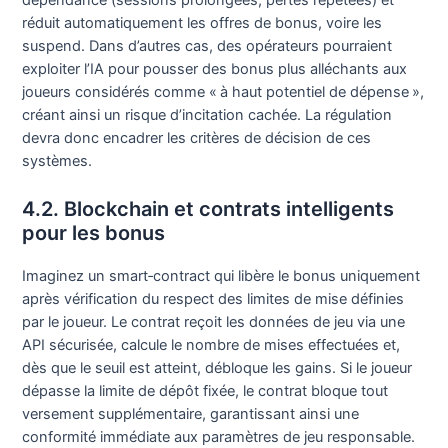
dépendance (sessions prolongées, pertes répétées) et
réduit automatiquement les offres de bonus, voire les
suspend. Dans d’autres cas, des opérateurs pourraient
exploiter l’IA pour pousser des bonus plus alléchants aux
joueurs considérés comme « à haut potentiel de dépense »,
créant ainsi un risque d’incitation cachée. La régulation
devra donc encadrer les critères de décision de ces
systèmes.
4.2. Blockchain et contrats intelligents
pour les bonus
Imaginez un smart‑contract qui libère le bonus uniquement
après vérification du respect des limites de mise définies
par le joueur. Le contrat reçoit les données de jeu via une
API sécurisée, calcule le nombre de mises effectuées et,
dès que le seuil est atteint, débloque les gains. Si le joueur
dépasse la limite de dépôt fixée, le contrat bloque tout
versement supplémentaire, garantissant ainsi une
conformité immédiate aux paramètres de jeu responsable.