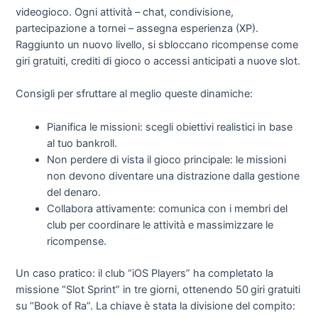
videogioco. Ogni attività – chat, condivisione,
partecipazione a tornei – assegna esperienza (XP).
Raggiunto un nuovo livello, si sbloccano ricompense come
giri gratuiti, crediti di gioco o accessi anticipati a nuove slot.
Consigli per sfruttare al meglio queste dinamiche:
Pianifica le missioni: scegli obiettivi realistici in base
al tuo bankroll.
Non perdere di vista il gioco principale: le missioni
non devono diventare una distrazione dalla gestione
del denaro.
Collabora attivamente: comunica con i membri del
club per coordinare le attività e massimizzare le
ricompense.
Un caso pratico: il club “iOS Players” ha completato la
missione “Slot Sprint” in tre giorni, ottenendo 50 giri gratuiti
su “Book of Ra”. La chiave è stata la divisione del compito: