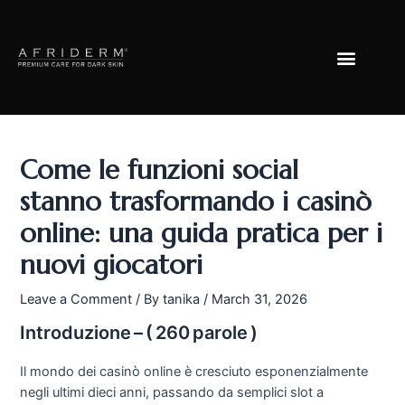
Skip
Post
to
navigation
Menu
content
Come le funzioni social
stanno trasformando i casinò
online: una guida pratica per i
nuovi giocatori
Leave a Comment
/ By
tanika
/
March 31, 2026
Introduzione – ( 260 parole )
Il mondo dei casinò online è cresciuto esponenzialmente
negli ultimi dieci anni, passando da semplici slot a