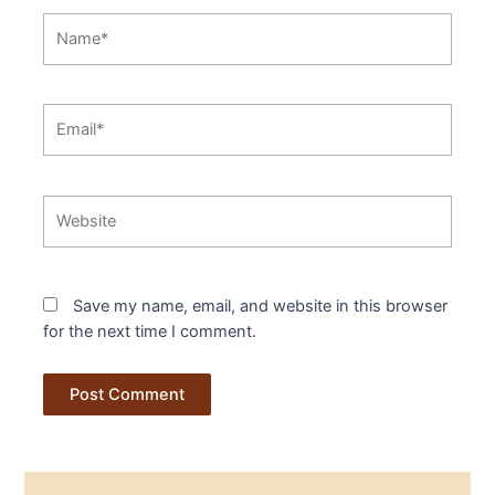
Name*
Email*
Website
Save my name, email, and website in this browser
for the next time I comment.