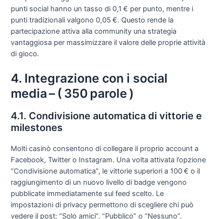
punti social hanno un tasso di 0,1 € per punto, mentre i
punti tradizionali valgono 0,05 €. Questo rende la
partecipazione attiva alla community una strategia
vantaggiosa per massimizzare il valore delle proprie attività
di gioco.
4. Integrazione con i social
media – ( 350 parole )
4.1. Condivisione automatica di vittorie e
milestones
Molti casinò consentono di collegare il proprio account a
Facebook, Twitter o Instagram. Una volta attivata l’opzione
“Condivisione automatica”, le vittorie superiori a 100 € o il
raggiungimento di un nuovo livello di badge vengono
pubblicate immediatamente sul feed scelto. Le
impostazioni di privacy permettono di scegliere chi può
vedere il post: “Solo amici”, “Pubblico” o “Nessuno”.