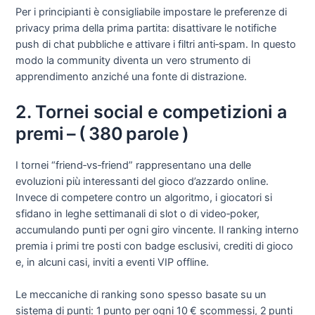
Per i principianti è consigliabile impostare le preferenze di
privacy prima della prima partita: disattivare le notifiche
push di chat pubbliche e attivare i filtri anti‑spam. In questo
modo la community diventa un vero strumento di
apprendimento anziché una fonte di distrazione.
2. Tornei social e competizioni a
premi – ( 380 parole )
I tornei “friend‑vs‑friend” rappresentano una delle
evoluzioni più interessanti del gioco d’azzardo online.
Invece di competere contro un algoritmo, i giocatori si
sfidano in leghe settimanali di slot o di video‑poker,
accumulando punti per ogni giro vincente. Il ranking interno
premia i primi tre posti con badge esclusivi, crediti di gioco
e, in alcuni casi, inviti a eventi VIP offline.
Le meccaniche di ranking sono spesso basate su un
sistema di punti: 1 punto per ogni 10 € scommessi, 2 punti