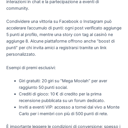
interazioni in chat e la partecipazione a eventi di
community.
Condividere una vittoria su Facebook o Instagram può
accelerare l’accumulo di punti: ogni post verificato aggiunge
5 punti al profilo, mentre una story con tag al casinò ne
aggiunge 8. Alcune piattaforme offrono anche “boost di
punti” per chi invita amici a registrarsi tramite un link
personalizzato.
Esempi di premi esclusivi:
Giri gratuiti: 20 giri su “Mega Moolah” per aver
raggiunto 50 punti social.
Crediti di gioco: 10 € di credito per la prima
recensione pubblicata su un forum dedicato.
Inviti a eventi VIP: accesso a tornei dal vivo a Monte
Carlo per i membri con più di 500 punti di rete.
È importante leggere le condizioni di conversione: spesso i