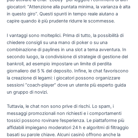
giocatori: “Attenzione alla puntata minima, la varianza è alta
in questo giro”. Questi spunti in tempo reale aiutano a
capire quando è più prudente ridurre le scommesse.
I vantaggi sono molteplici. Prima di tutto, la possibilità di
chiedere consigli su una mano di poker o su una
combinazione di paylines in una slot a tema avventura. In
secondo luogo, la condivisione di strategie di gestione del
bankroll, ad esempio impostare un limite di perdita
giornaliero del 5 % del deposito. Infine, le chat favoriscono
la creazione di legami: i giocatori possono organizzare
sessioni “coach‑player” dove un utente più esperto guida
un gruppo di novizi.
Tuttavia, le chat non sono prive di rischi. Lo spam, i
messaggi promozionali non richiesti e i comportamenti
tossici possono rovinare l’esperienza. Le piattaforme più
affidabili impiegano moderatori 24 h e algoritmi di filtraggio
basati su parole chiave. Alcuni casinò offrono anche la