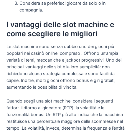
Considera se preferisci giocare da solo o in
compagnia.
I vantaggi delle slot machine e
come scegliere le migliori
Le slot machine sono senza dubbio uno dei giochi più
popolari nei casinò online, compreso . Offrono un’ampia
varietà di temi, meccaniche e jackpot progressivi. Uno dei
principali vantaggi delle slot è la loro semplicità: non
richiedono alcuna strategia complessa e sono facili da
capire. Inoltre, molti giochi offrono bonus e giri gratuiti,
aumentando le possibilità di vincita.
Quando scegli una slot machine, considera i seguenti
fattori: il ritorno al giocatore (RTP), la volatilità e le
funzionalità bonus. Un RTP più alto indica che la macchina
restituisce una percentuale maggiore delle scommesse nel
tempo. La volatilità, invece, determina la frequenza e l’entità