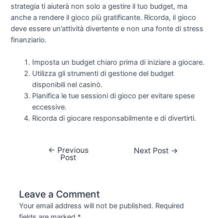
strategia ti aiuterà non solo a gestire il tuo budget, ma
anche a rendere il gioco più gratificante. Ricorda, il gioco
deve essere un’attività divertente e non una fonte di stress
finanziario.
Imposta un budget chiaro prima di iniziare a giocare.
Utilizza gli strumenti di gestione del budget
disponibili nel casinò.
Pianifica le tue sessioni di gioco per evitare spese
eccessive.
Ricorda di giocare responsabilmente e di divertirti.
←
Previous
Next Post
→
Post
Leave a Comment
Your email address will not be published.
Required
fields are marked
*