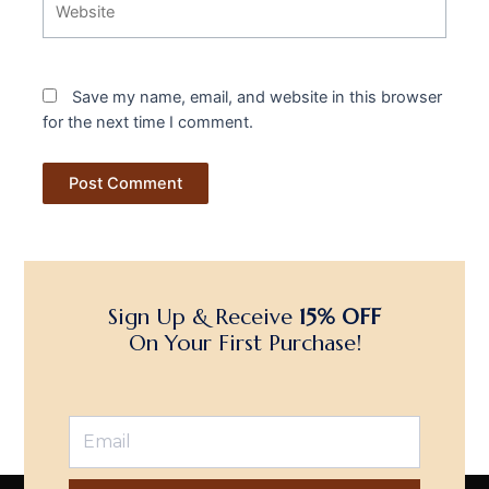
Save my name, email, and website in this browser
for the next time I comment.
Sign Up & Receive
15% OFF
On Your First Purchase!