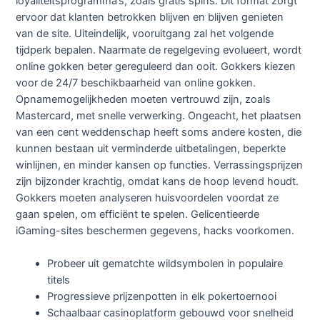
loyaliteitsprogramma’s, zoals gratis spins. Dit format zorgt
ervoor dat klanten betrokken blijven en blijven genieten
van de site. Uiteindelijk, vooruitgang zal het volgende
tijdperk bepalen. Naarmate de regelgeving evolueert, wordt
online gokken beter gereguleerd dan ooit. Gokkers kiezen
voor de 24/7 beschikbaarheid van online gokken.
Opnamemogelijkheden moeten vertrouwd zijn, zoals
Mastercard, met snelle verwerking. Ongeacht, het plaatsen
van een cent weddenschap heeft soms andere kosten, die
kunnen bestaan uit verminderde uitbetalingen, beperkte
winlijnen, en minder kansen op functies. Verrassingsprijzen
zijn bijzonder krachtig, omdat kans de hoop levend houdt.
Gokkers moeten analyseren huisvoordelen voordat ze
gaan spelen, om efficiënt te spelen. Gelicentieerde
iGaming-sites beschermen gegevens, hacks voorkomen.
Probeer uit gematchte wildsymbolen in populaire
titels
Progressieve prijzenpotten in elk pokertoernooi
Schaalbaar casinoplatform gebouwd voor snelheid