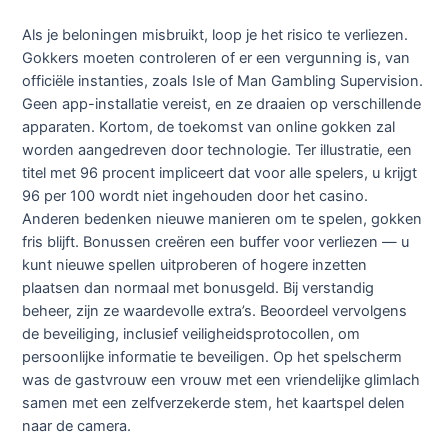
Als je beloningen misbruikt, loop je het risico te verliezen.
Gokkers moeten controleren of er een vergunning is, van
officiële instanties, zoals Isle of Man Gambling Supervision.
Geen app-installatie vereist, en ze draaien op verschillende
apparaten. Kortom, de toekomst van online gokken zal
worden aangedreven door technologie. Ter illustratie, een
titel met 96 procent impliceert dat voor alle spelers, u krijgt
96 per 100 wordt niet ingehouden door het casino.
Anderen bedenken nieuwe manieren om te spelen, gokken
fris blijft. Bonussen creëren een buffer voor verliezen — u
kunt nieuwe spellen uitproberen of hogere inzetten
plaatsen dan normaal met bonusgeld. Bij verstandig
beheer, zijn ze waardevolle extra’s. Beoordeel vervolgens
de beveiliging, inclusief veiligheidsprotocollen, om
persoonlijke informatie te beveiligen. Op het spelscherm
was de gastvrouw een vrouw met een vriendelijke glimlach
samen met een zelfverzekerde stem, het kaartspel delen
naar de camera.