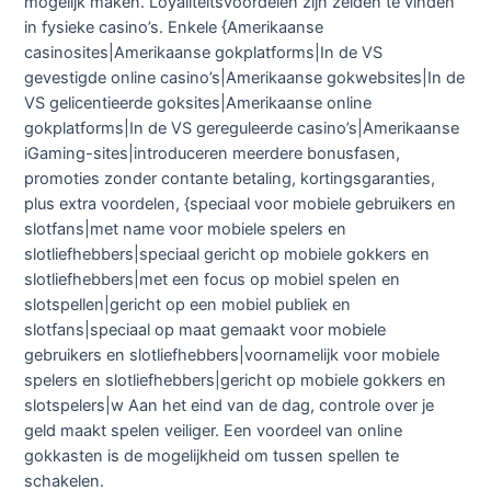
mogelijk maken. Loyaliteitsvoordelen zijn zelden te vinden
in fysieke casino’s. Enkele {Amerikaanse
casinosites|Amerikaanse gokplatforms|In de VS
gevestigde online casino’s|Amerikaanse gokwebsites|In de
VS gelicentieerde goksites|Amerikaanse online
gokplatforms|In de VS gereguleerde casino’s|Amerikaanse
iGaming-sites|introduceren meerdere bonusfasen,
promoties zonder contante betaling, kortingsgaranties,
plus extra voordelen, {speciaal voor mobiele gebruikers en
slotfans|met name voor mobiele spelers en
slotliefhebbers|speciaal gericht op mobiele gokkers en
slotliefhebbers|met een focus op mobiel spelen en
slotspellen|gericht op een mobiel publiek en
slotfans|speciaal op maat gemaakt voor mobiele
gebruikers en slotliefhebbers|voornamelijk voor mobiele
spelers en slotliefhebbers|gericht op mobiele gokkers en
slotspelers|w Aan het eind van de dag, controle over je
geld maakt spelen veiliger. Een voordeel van online
gokkasten is de mogelijkheid om tussen spellen te
schakelen.