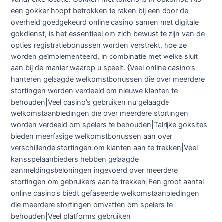
een gokker hoopt betrokken te raken bij een door de
overheid goedgekeurd online casino samen met digitale
gokdienst, is het essentieel om zich bewust te zijn van de
opties registratiebonussen worden verstrekt, hoe ze
worden geïmplementeerd, in combinatie met welke sluit
aan bij de manier waarop u speelt. {Veel online casino’s
hanteren gelaagde welkomstbonussen die over meerdere
stortingen worden verdeeld om nieuwe klanten te
behouden|Veel casino’s gebruiken nu gelaagde
welkomstaanbiedingen die over meerdere stortingen
worden verdeeld om spelers te behouden|Talrijke goksites
bieden meerfasige welkomstbonussen aan over
verschillende stortingen om klanten aan te trekken|Veel
kansspelaanbieders hebben gelaagde
aanmeldingsbeloningen ingevoerd over meerdere
stortingen om gebruikers aan te trekken|Een groot aantal
online casino’s biedt gefaseerde welkomstaanbiedingen
die meerdere stortingen omvatten om spelers te
behouden|Veel platforms gebruiken