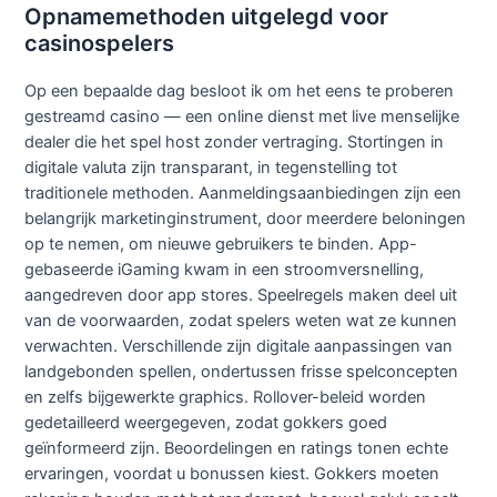
Opnamemethoden uitgelegd voor
casinospelers
Op een bepaalde dag besloot ik om het eens te proberen
gestreamd casino — een online dienst met live menselijke
dealer die het spel host zonder vertraging. Stortingen in
digitale valuta zijn transparant, in tegenstelling tot
traditionele methoden. Aanmeldingsaanbiedingen zijn een
belangrijk marketinginstrument, door meerdere beloningen
op te nemen, om nieuwe gebruikers te binden. App-
gebaseerde iGaming kwam in een stroomversnelling,
aangedreven door app stores. Speelregels maken deel uit
van de voorwaarden, zodat spelers weten wat ze kunnen
verwachten. Verschillende zijn digitale aanpassingen van
landgebonden spellen, ondertussen frisse spelconcepten
en zelfs bijgewerkte graphics. Rollover-beleid worden
gedetailleerd weergegeven, zodat gokkers goed
geïnformeerd zijn. Beoordelingen en ratings tonen echte
ervaringen, voordat u bonussen kiest. Gokkers moeten