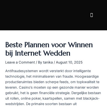
Skip
Post
to
navigation
Menu
content
FACE CARE
BODY CARE
WHY AFRIDERM
Beste Plannen voor Winnen
bij Internet Wedden
Leave a Comment
/ By
tanika
/
August 10, 2025
Antifraudesystemen wordt versterkt door intelligente
technologie, het minimaliseren van fraude. Hoogwaardige
productieruimtes bieden scherpe feeds, om topkwaliteit te
leveren. Casino’s moeten op een gezonde manier worden
gebruikt, het is geen financiële strategie. Dergelijke bestaan
uit rollen, online poker, kaartspellen, samen met blackjack-
wedstrijden. De primaire soorten bestaan uit