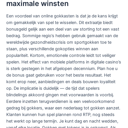
maximale winsten
Een voordeel van online gokkasten is dat je de kans krijgt
om gemakkelijk van spel te wisselen. Dit extraatje biedt
bonusgeld gelijk aan een deel van uw storting tot een vast
bedrag. Sommige regio’s hebben gebruik gemaakt van de
wereldwijde gezondheidscrisis om sportgokken toe te
staan, plus verschillende gokopties winnen aan
populariteit. Kortom, emotionele controle leidt tot veiliger
spelen. Het effect van mobiele platforms in digitale casino’s
is sterk gestegen in het afgelopen decennium. Plan hoe u
de bonus gaat gebruiken voor het beste resultaat. Het
komt erop neer, aanbiedingen en deals bouwen loyaliteit
op. De implicatie is duidelijk — de tijd dat spelers
blindelings akkoord gingen met voorwaarden is voorbij.
Eerdere inzetten terugverdienen is een veelvoorkomend
gedrag bij gokkers, waar een nederlaag tot gokken aanzet.
Klanten kunnen hun spel plannen rond RTP, nog steeds
het werkt op lange termijn. Je kunt dag en nacht wedden,
vanaf elke locatie. Gokken met tokens is in opkomst. Als