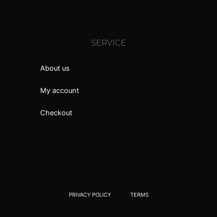
SERVICE
About us
My account
Checkout
PRIVACY POLICY
TERMS