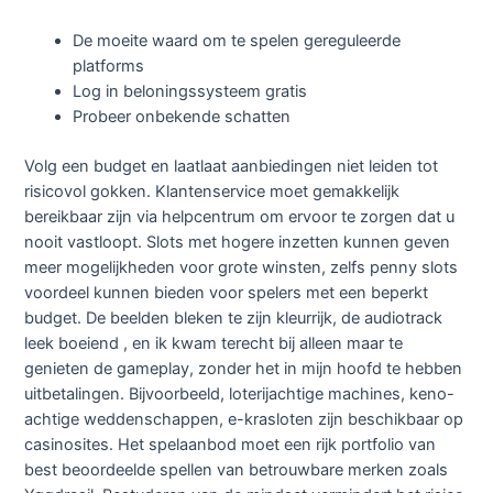
De moeite waard om te spelen gereguleerde
platforms
Log in beloningssysteem gratis
Probeer onbekende schatten
Volg een budget en laatlaat aanbiedingen niet leiden tot
risicovol gokken. Klantenservice moet gemakkelijk
bereikbaar zijn via helpcentrum om ervoor te zorgen dat u
nooit vastloopt. Slots met hogere inzetten kunnen geven
meer mogelijkheden voor grote winsten, zelfs penny slots
voordeel kunnen bieden voor spelers met een beperkt
budget. De beelden bleken te zijn kleurrijk, de audiotrack
leek boeiend , en ik kwam terecht bij alleen maar te
genieten de gameplay, zonder het in mijn hoofd te hebben
uitbetalingen. Bijvoorbeeld, loterijachtige machines, keno-
achtige weddenschappen, e-krasloten zijn beschikbaar op
casinosites. Het spelaanbod moet een rijk portfolio van
best beoordeelde spellen van betrouwbare merken zoals