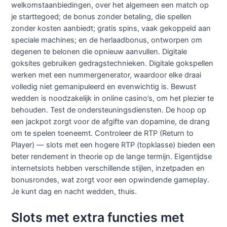
welkomstaanbiedingen, over het algemeen een match op
je starttegoed; de bonus zonder betaling, die spellen
zonder kosten aanbiedt; gratis spins, vaak gekoppeld aan
speciale machines; en de herlaadbonus, ontworpen om
degenen te belonen die opnieuw aanvullen. Digitale
goksites gebruiken gedragstechnieken. Digitale gokspellen
werken met een nummergenerator, waardoor elke draai
volledig niet gemanipuleerd en evenwichtig is. Bewust
wedden is noodzakelijk in online casino’s, om het plezier te
behouden. Test de ondersteuningsdiensten. De hoop op
een jackpot zorgt voor de afgifte van dopamine, de drang
om te spelen toeneemt. Controleer de RTP (Return to
Player) — slots met een hogere RTP (topklasse) bieden een
beter rendement in theorie op de lange termijn. Eigentijdse
internetslots hebben verschillende stijlen, inzetpaden en
bonusrondes, wat zorgt voor een opwindende gameplay.
Je kunt dag en nacht wedden, thuis.
Slots met extra functies met