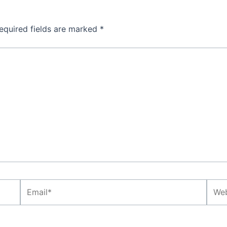
equired fields are marked
*
Email*
Webs