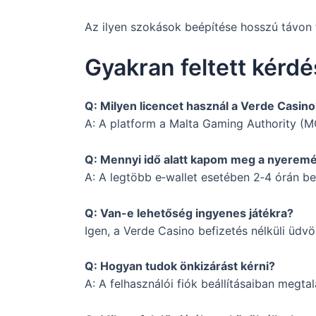
Az ilyen szokások beépítése hosszú távon f
Gyakran feltett kérd
Q: Milyen licencet használ a Verde Casino
A: A platform a Malta Gaming Authority (M
Q: Mennyi idő alatt kapom meg a nyerem
A: A legtöbb e‑wallet esetében 2‑4 órán bel
Q: Van-e lehetőség ingyenes játékra?
Igen, a Verde Casino befizetés nélküli üdvö
Q: Hogyan tudok önkizárást kérni?
A: A felhasználói fiók beállításaiban megtal