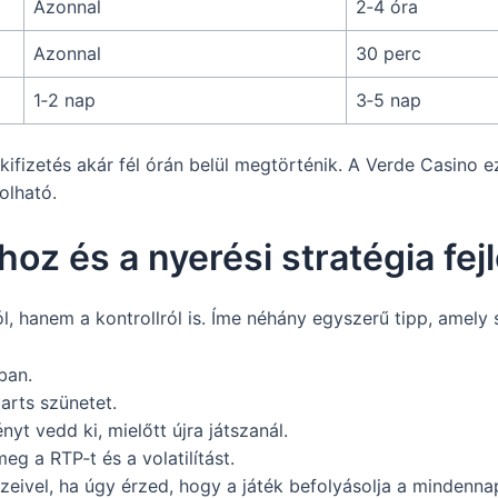
Azonnal
2‑4 óra
Azonnal
30 perc
1‑2 nap
3‑5 nap
ifizetés akár fél órán belül megtörténik. A Verde Casino ez
olható.
khoz és a nyerési stratégia fe
l, hanem a kontrollról is. Íme néhány egyszerű tipp, amely 
ban.
arts szünetet.
yt vedd ki, mielőtt újra játszanál.
eg a RTP‑t és a volatilítást.
zeivel, ha úgy érzed, hogy a játék befolyásolja a mindennap