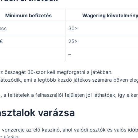
Minimum befizetés
Wagering követelmén
ncs
30×
 €
25×
–
sz összegét 30‑szor kell megforgatni a játékban.
látozódik, ami a legtöbb kezdő játékos számára bőven ele
 feltételek a felhasználói felületen jól láthatóak, így elke
 asztalok varázsa
vonzereje az élő kaszinó, ahol valódi osztók és valós időb
 kínálja: