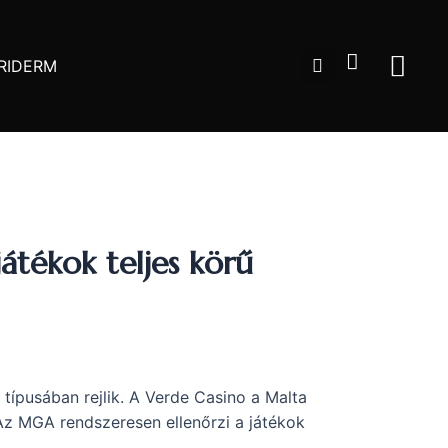
Search
Ca
RIDERM
játékok teljes körű
típusában rejlik. A Verde Casino a Malta
z MGA rendszeresen ellenőrzi a játékok