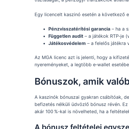
Egy licencelt kaszinó esetén a következő 
Pénzvisszatérítési garancia
– ha a s
Független audit
– a játékok RTP‑je (v
Játékosvédelem
– a felelős játékra
Az MGA licenc azt is jelenti, hogy a kifiz
nyereményeket, a legtöbb e‑wallet esetéb
Bónuszok, amik valóba
A kaszinók bónuszai gyakran csábítóak, d
befizetés nélküli üdvözlő bónusz révén. Ez
akár 100 %-kal is növelheted, ha a feltételek
A bónusz feltételei egysz