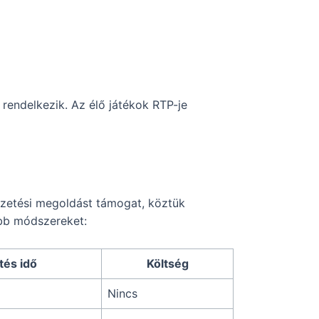
rendelkezik. Az élő játékok RTP-je
izetési megoldást támogat, köztük
ibb módszereket:
tés idő
Költség
Nincs