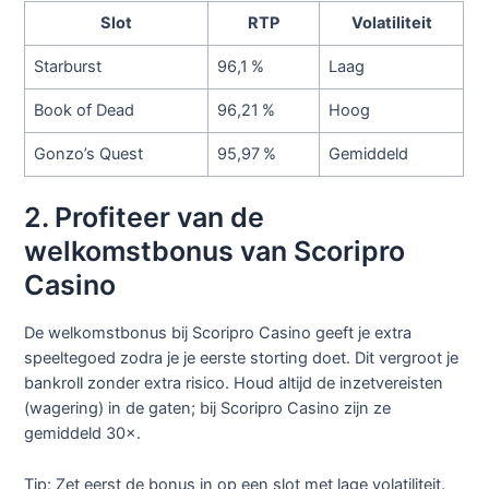
Slot
RTP
Volatiliteit
Starburst
96,1 %
Laag
Book of Dead
96,21 %
Hoog
Gonzo’s Quest
95,97 %
Gemiddeld
2. Profiteer van de
welkomstbonus van Scoripro
Casino
De welkomstbonus bij Scoripro Casino geeft je extra
speeltegoed zodra je je eerste storting doet. Dit vergroot je
bankroll zonder extra risico. Houd altijd de inzetvereisten
(wagering) in de gaten; bij Scoripro Casino zijn ze
gemiddeld 30×.
Tip: Zet eerst de bonus in op een slot met lage volatiliteit.