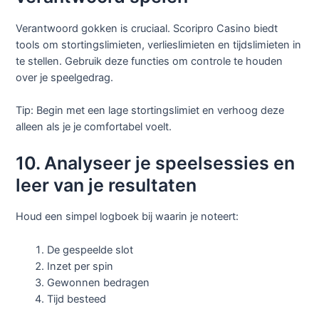
Verantwoord gokken is cruciaal. Scoripro Casino biedt
tools om stortingslimieten, verlieslimieten en tijdslimieten in
te stellen. Gebruik deze functies om controle te houden
over je speelgedrag.
Tip: Begin met een lage stortingslimiet en verhoog deze
alleen als je je comfortabel voelt.
10. Analyseer je speelsessies en
leer van je resultaten
Houd een simpel logboek bij waarin je noteert:
De gespeelde slot
Inzet per spin
Gewonnen bedragen
Tijd besteed