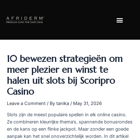
Skip
Post
to
navigation
Menu
content
10 bewezen strategieën om
meer plezier en winst te
halen uit slots bij Scoripro
Casino
Leave a Comment
/ By
tanika
/
May 31, 2026
Slots zijn de meest populaire spellen in elk online casino.
Ze combineren kleurrijke thema’s, spannende bonusrondes
en de kans op een flinke jackpot. Maar zonder een goede
aanpak kan het snel onoverzichtelijk worden. In dit artikel