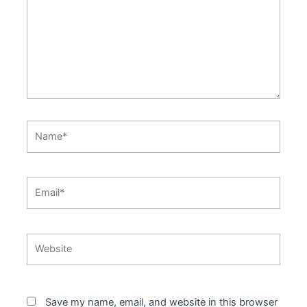
Name*
Email*
Website
Save my name, email, and website in this browser