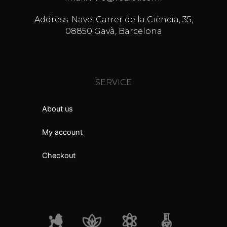
Address: Nave, Carrer de la Ciència, 35,
08850 Gavà, Barcelona
SERVICE
About us
My account
Checkout