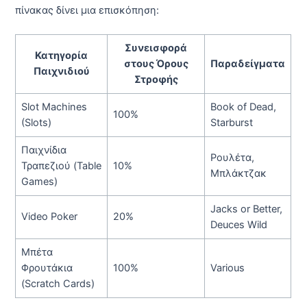
πίνακας δίνει μια επισκόπηση:
Συνεισφορά
Κατηγορία
στους Όρους
Παραδείγματα
Παιχνιδιού
Στροφής
Slot Machines
Book of Dead,
100%
(Slots)
Starburst
Παιχνίδια
Ρουλέτα,
Τραπεζιού (Table
10%
Μπλάκτζακ
Games)
Jacks or Better,
Video Poker
20%
Deuces Wild
Μπέτα
Φρουτάκια
100%
Various
(Scratch Cards)