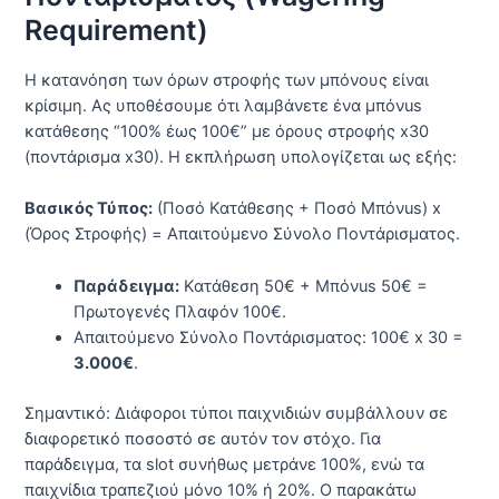
Requirement)
Η κατανόηση των όρων στροφής των μπόνους είναι
κρίσιμη. Ας υποθέσουμε ότι λαμβάνετε ένα μπόνus
κατάθεσης “100% έως 100€” με όρους στροφής x30
(ποντάρισμα x30). Η εκπλήρωση υπολογίζεται ως εξής:
Βασικός Τύπος:
(Ποσό Κατάθεσης + Ποσό Μπόνus) x
(Όρος Στροφής) = Απαιτούμενο Σύνολο Ποντάρισματος.
Παράδειγμα:
Κατάθεση 50€ + Μπόνus 50€ =
Πρωτογενές Πλαφόν 100€.
Απαιτούμενο Σύνολο Ποντάρισματος: 100€ x 30 =
3.000€
.
Σημαντικό: Διάφοροι τύποι παιχνιδιών συμβάλλουν σε
διαφορετικό ποσοστό σε αυτόν τον στόχο. Για
παράδειγμα, τα slot συνήθως μετράνε 100%, ενώ τα
παιχνίδια τραπεζιού μόνο 10% ή 20%. Ο παρακάτω