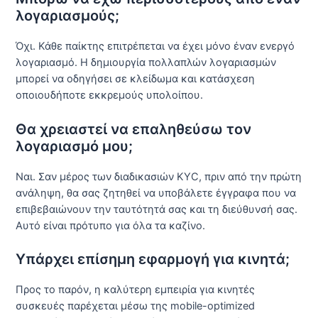
λογαριασμούς;
Όχι. Κάθε παίκτης επιτρέπεται να έχει μόνο έναν ενεργό
λογαριασμό. Η δημιουργία πολλαπλών λογαριασμών
μπορεί να οδηγήσει σε κλείδωμα και κατάσχεση
οποιουδήποτε εκκρεμούς υπολοίπου.
Θα χρειαστεί να επαληθεύσω τον
λογαριασμό μου;
Ναι. Σαν μέρος των διαδικασιών KYC, πριν από την πρώτη
ανάληψη, θα σας ζητηθεί να υποβάλετε έγγραφα που να
επιβεβαιώνουν την ταυτότητά σας και τη διεύθυνσή σας.
Αυτό είναι πρότυπο για όλα τα καζίνο.
Υπάρχει επίσημη εφαρμογή για κινητά;
Προς το παρόν, η καλύτερη εμπειρία για κινητές
συσκευές παρέχεται μέσω της mobile-optimized