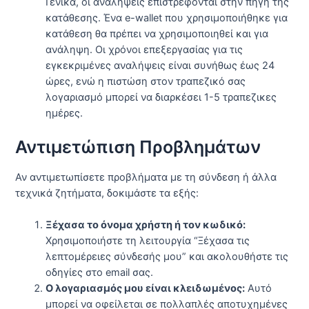
Γενικά, οι ανάληψεις επιστρέφονται στην πηγή της
κατάθεσης. Ένα e-wallet που χρησιμοποιήθηκε για
κατάθεση θα πρέπει να χρησιμοποιηθεί και για
ανάληψη. Οι χρόνοι επεξεργασίας για τις
εγκεκριμένες αναλήψεις είναι συνήθως έως 24
ώρες, ενώ η πιστώση στον τραπεζικό σας
λογαριασμό μπορεί να διαρκέσει 1-5 τραπεζικες
ημέρες.
Αντιμετώπιση Προβλημάτων
Αν αντιμετωπίσετε προβλήματα με τη σύνδεση ή άλλα
τεχνικά ζητήματα, δοκιμάστε τα εξής:
Ξέχασα το όνομα χρήστη ή τον κωδικό:
Χρησιμοποιήστε τη λειτουργία “Ξέχασα τις
λεπτομέρειες σύνδεσής μου” και ακολουθήστε τις
οδηγίες στο email σας.
Ο λογαριασμός μου είναι κλειδωμένος:
Αυτό
μπορεί να οφείλεται σε πολλαπλές αποτυχημένες