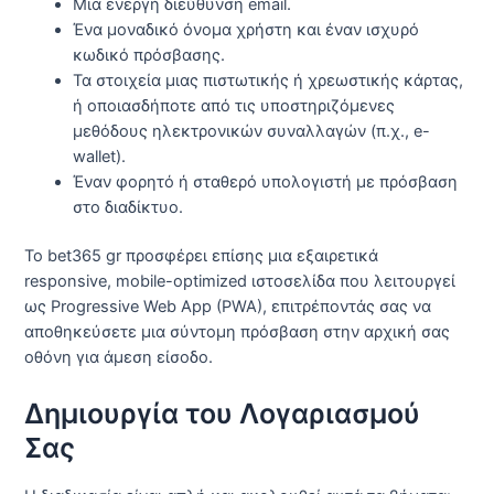
Μια ενεργή διεύθυνση email.
Ένα μοναδικό όνομα χρήστη και έναν ισχυρό
κωδικό πρόσβασης.
Τα στοιχεία μιας πιστωτικής ή χρεωστικής κάρτας,
ή οποιασδήποτε από τις υποστηριζόμενες
μεθόδους ηλεκτρονικών συναλλαγών (π.χ., e-
wallet).
Έναν φορητό ή σταθερό υπολογιστή με πρόσβαση
στο διαδίκτυο.
Το bet365 gr προσφέρει επίσης μια εξαιρετικά
responsive, mobile-optimized ιστοσελίδα που λειτουργεί
ως Progressive Web App (PWA), επιτρέποντάς σας να
αποθηκεύσετε μια σύντομη πρόσβαση στην αρχική σας
οθόνη για άμεση είσοδο.
Δημιουργία του Λογαριασμού
Σας