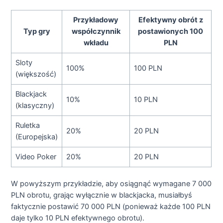
Przykładowy
Efektywny obrót z
Typ gry
współczynnik
postawionych 100
wkładu
PLN
Sloty
100%
100 PLN
(większość)
Blackjack
10%
10 PLN
(klasyczny)
Ruletka
20%
20 PLN
(Europejska)
Video Poker
20%
20 PLN
W powyższym przykładzie, aby osiągnąć wymagane 7 000
PLN obrotu, grając wyłącznie w blackjacka, musiałbyś
faktycznie postawić 70 000 PLN (ponieważ każde 100 PLN
daje tylko 10 PLN efektywnego obrotu).