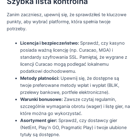
Szybka lista kontrolna
Zanim zaczniesz, upewnij się, że sprawdziłeś te kluczowe
punkty, aby wybrać platformę, która spełnia twoje
potrzeby.
Licencja i bezpieczeństwo:
Sprawdź, czy kasyno
posiada ważną licencję (np. Curacao, MGA) i
standardy szyfrowania SSL. Pamiętaj, że wygrane z
licencji Curacao mogą podlegać lokalnemu
podatkowi dochodowemu.
Metody płatności:
Upewnij się, że dostępne są
twoje preferowane metody wpłat i wypłat (BLIK,
przelewy bankowe, portfele elektroniczne).
Warunki bonusowe:
Zawsze czytaj regulamin,
szczególnie wymagania obrotu (wager) i listę gier, na
które można go wykorzystać.
Asortyment gier:
Sprawdź, czy dostawcy gier
(NetEnt, Play’n GO, Pragmatic Play) i twoje ulubione
tytuły są dostępne.