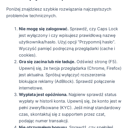
Poniżej znajdziesz szybkie rozwiązania najczęstszych
problemów technicznych.
Nie mogę się zalogować.
Sprawdź, czy Caps Lock
jest wyłączony i czy wpisujesz prawidłową nazwę
użytkownika/hasło. Użyj opcji “Przypomnij hasło”.
Wyczyść pamięć podręczną przeglądarki (cache i
cookies).
Gra się zacina lub nie ładuje.
Odśwież stronę (F5).
Upewnij się, że twoja przeglądarka (Chrome, Firefox)
jest aktualna. Spróbuj wyłączyć rozszerzenia
blokujące reklamy (AdBlock). Sprawdź połączenie
internetowe.
Wypłata jest opóźniona.
Najpierw sprawdź status
wypłaty w historii konta. Upewnij się, że konto jest w
pełni zweryfikowane (KYC). Jeśli minął standardowy
czas, skontaktuj się z supportem przez czat,
podając numer transakcji.
Nie otrzymałem bonusu.
Sprawdź, czy spełniłeś