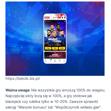
https://betclic.biz.pl/
Ważna uwaga:
Nie wszystkie gry wnoszą 100% do wageru.
Najczęściej sloty liczą się w 100%, a gry stołowe jak
blackjack czy ruletka tylko w 10-20%. Zawsze sprawdź
sekcję “Warunki bonusu” lub “Współczynnik wkładu gier”.