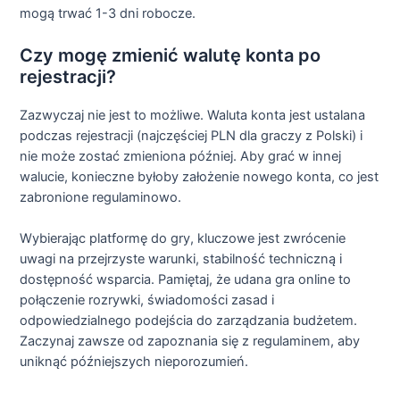
mogą trwać 1-3 dni robocze.
Czy mogę zmienić walutę konta po
rejestracji?
Zazwyczaj nie jest to możliwe. Waluta konta jest ustalana
podczas rejestracji (najczęściej PLN dla graczy z Polski) i
nie może zostać zmieniona później. Aby grać w innej
walucie, konieczne byłoby założenie nowego konta, co jest
zabronione regulaminowo.
Wybierając platformę do gry, kluczowe jest zwrócenie
uwagi na przejrzyste warunki, stabilność techniczną i
dostępność wsparcia. Pamiętaj, że udana gra online to
połączenie rozrywki, świadomości zasad i
odpowiedzialnego podejścia do zarządzania budżetem.
Zaczynaj zawsze od zapoznania się z regulaminem, aby
uniknąć późniejszych nieporozumień.