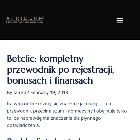
Skip
Post
to
navigation
Menu
content
Betclic: kompletny
przewodnik po rejestracji,
bonusach i finansach
By
tanika
/
February 19, 2018
Kasyna online różnią się znacznie jakością — ten
przewodnik przecina szum informacyjny i obejmuje tylko
to, co naprawdę ma znaczenie dla płynnego
doświadczenia.