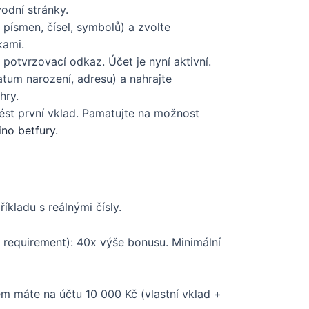
odní stránky.
písmen, čísel, symbolů) a zvolte
kami.
potvrzovací odkaz. Účet je nyní aktivní.
atum narození, adresu) a nahrajte
hry.
ést první vklad. Pamatujte na možnost
ino betfury
.
kladu s reálnými čísly.
 requirement): 40x výše bonusu. Minimální
m máte na účtu 10 000 Kč (vlastní vklad +