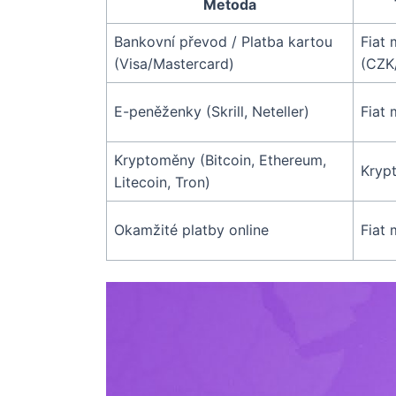
Metoda
Bankovní převod / ​​Platba kartou
Fiat
(Visa/Mastercard)
(CZK
E-peněženky (Skrill, Neteller)
Fiat
Kryptoměny (Bitcoin, Ethereum,
Kryp
Litecoin, Tron)
Okamžité platby online
Fiat