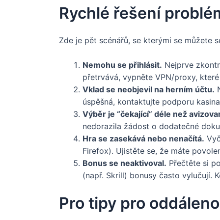
Rychlé řešení probl
Zde je pět scénářů, se kterými se můžete set
Nemohu se přihlásit.
Nejprve zkontro
přetrvává, vypněte VPN/proxy, které
Vklad se neobjevil na herním účtu.
N
úspěšná, kontaktujte podporu kasina 
Výběr je “čekající” déle než avizov
nedorazila žádost o dodatečné doku
Hra se zasekává nebo nenačítá.
Vyči
Firefox). Ujistěte se, že máte povol
Bonus se neaktivoval.
Přečtěte si p
(např. Skrill) bonusy často vylučují
Pro tipy pro oddáleno