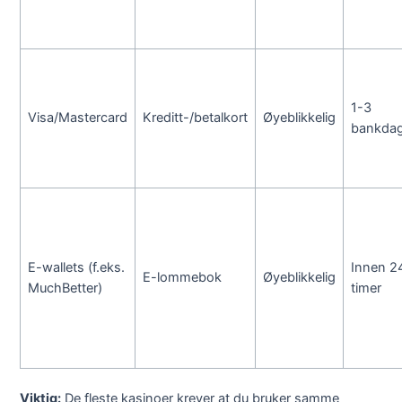
1-3
Visa/Mastercard
Kreditt-/betalkort
Øyeblikkelig
bankda
E-wallets (f.eks.
Innen 2
E-lommebok
Øyeblikkelig
MuchBetter)
timer
Viktig:
De fleste kasinoer krever at du bruker samme