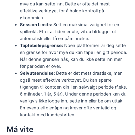
mye du kan sette inn. Dette er ofte det mest
effektive verktøyet for å holde kontroll på
økonomien.
Session Limits:
Sett en maksimal varighet for en
spilleøkt. Etter at tiden er ute, vil du bli logget ut
automatisk eller få en påminnelse.
Taptebeløpsgrense:
Noen plattformer lar deg sette
en grense for hvor mye du kan tape i en gitt periode.
Når denne grensen nås, kan du ikke sette inn mer
før perioden er over.
Selvutsendelse:
Dette er det mest drastiske, men
også mest effektive verktøyet. Du kan sperre
tilgangen til kontoen din i en selvvalgt periode (f.eks.
6 måneder, 1 år, 5 år). Under denne perioden kan du
vanligvis ikke logge inn, sette inn eller be om uttak.
En eventuell gjenåpning krever ofte ventetid og
kontakt med kundestøtten.
Må vite