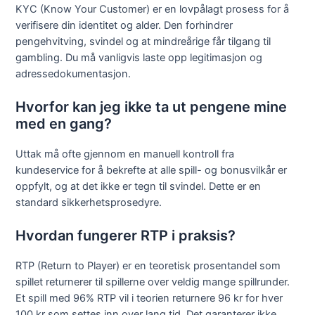
KYC (Know Your Customer) er en lovpålagt prosess for å
verifisere din identitet og alder. Den forhindrer
pengehvitving, svindel og at mindreårige får tilgang til
gambling. Du må vanligvis laste opp legitimasjon og
adressedokumentasjon.
Hvorfor kan jeg ikke ta ut pengene mine
med en gang?
Uttak må ofte gjennom en manuell kontroll fra
kundeservice for å bekrefte at alle spill- og bonusvilkår er
oppfylt, og at det ikke er tegn til svindel. Dette er en
standard sikkerhetsprosedyre.
Hvordan fungerer RTP i praksis?
RTP (Return to Player) er en teoretisk prosentandel som
spillet returnerer til spillerne over veldig mange spillrunder.
Et spill med 96% RTP vil i teorien returnere 96 kr for hver
100 kr som settes inn over lang tid. Det garanterer ikke