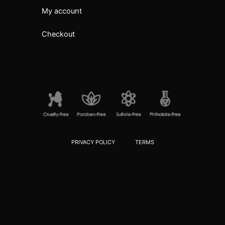
My account
Checkout
PRIVACY POLICY
TERMS