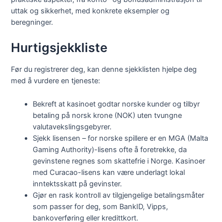
uttak og sikkerhet, med konkrete eksempler og
beregninger.
Hurtigsjekkliste
Før du registrerer deg, kan denne sjekklisten hjelpe deg
med å vurdere en tjeneste:
Bekreft at kasinoet godtar norske kunder og tilbyr
betaling på norsk krone (NOK) uten tvungne
valutavekslingsgebyrer.
Sjekk lisensen – for norske spillere er en MGA (Malta
Gaming Authority)-lisens ofte å foretrekke, da
gevinstene regnes som skattefrie i Norge. Kasinoer
med Curacao-lisens kan være underlagt lokal
inntektsskatt på gevinster.
Gjør en rask kontroll av tilgjengelige betalingsmåter
som passer for deg, som BankID, Vipps,
bankoverføring eller kredittkort.