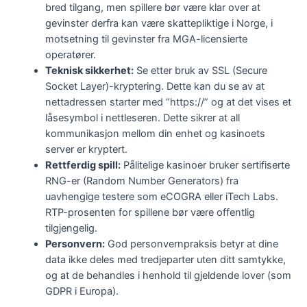
bred tilgang, men spillere bør være klar over at
gevinster derfra kan være skattepliktige i Norge, i
motsetning til gevinster fra MGA-licensierte
operatører.
Teknisk sikkerhet:
Se etter bruk av SSL (Secure
Socket Layer)-kryptering. Dette kan du se av at
nettadressen starter med “https://” og at det vises et
låsesymbol i nettleseren. Dette sikrer at all
kommunikasjon mellom din enhet og kasinoets
server er kryptert.
Rettferdig spill:
Pålitelige kasinoer bruker sertifiserte
RNG-er (Random Number Generators) fra
uavhengige testere som eCOGRA eller iTech Labs.
RTP-prosenten for spillene bør være offentlig
tilgjengelig.
Personvern:
God personvernpraksis betyr at dine
data ikke deles med tredjeparter uten ditt samtykke,
og at de behandles i henhold til gjeldende lover (som
GDPR i Europa).