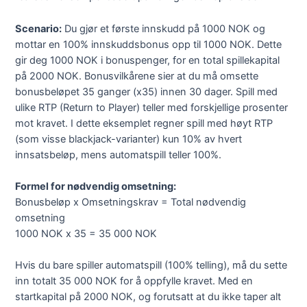
Scenario:
Du gjør et første innskudd på 1000 NOK og
mottar en 100% innskuddsbonus opp til 1000 NOK. Dette
gir deg 1000 NOK i bonuspenger, for en total spillekapital
på 2000 NOK. Bonusvilkårene sier at du må omsette
bonusbeløpet 35 ganger (x35) innen 30 dager. Spill med
ulike RTP (Return to Player) teller med forskjellige prosenter
mot kravet. I dette eksemplet regner spill med høyt RTP
(som visse blackjack-varianter) kun 10% av hvert
innsatsbeløp, mens automatspill teller 100%.
Formel for nødvendig omsetning:
Bonusbeløp x Omsetningskrav = Total nødvendig
omsetning
1000 NOK x 35 = 35 000 NOK
Hvis du bare spiller automatspill (100% telling), må du sette
inn totalt 35 000 NOK for å oppfylle kravet. Med en
startkapital på 2000 NOK, og forutsatt at du ikke taper alt