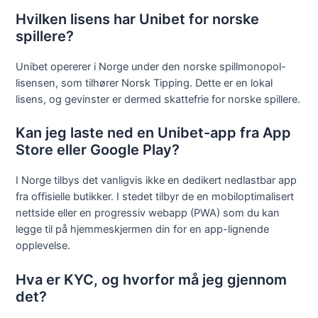
Hvilken lisens har Unibet for norske
spillere?
Unibet opererer i Norge under den norske spillmonopol-
lisensen, som tilhører Norsk Tipping. Dette er en lokal
lisens, og gevinster er dermed skattefrie for norske spillere.
Kan jeg laste ned en Unibet-app fra App
Store eller Google Play?
I Norge tilbys det vanligvis ikke en dedikert nedlastbar app
fra offisielle butikker. I stedet tilbyr de en mobiloptimalisert
nettside eller en progressiv webapp (PWA) som du kan
legge til på hjemmeskjermen din for en app-lignende
opplevelse.
Hva er KYC, og hvorfor må jeg gjennom
det?