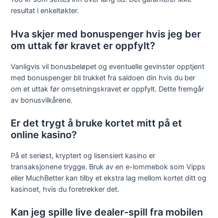
resultat i enkeltøkter.
Hva skjer med bonuspenger hvis jeg ber
om uttak før kravet er oppfylt?
Vanligvis vil bonusbeløpet og eventuelle gevinster opptjent
med bonuspenger bli trukket fra saldoen din hvis du ber
om et uttak før omsetningskravet er oppfylt. Dette fremgår
av bonusvilkårene.
Er det trygt å bruke kortet mitt på et
online kasino?
På et seriøst, kryptert og lisensiert kasino er
transaksjonene trygge. Bruk av en e-lommebok som Vipps
eller MuchBetter kan tilby et ekstra lag mellom kortet ditt og
kasinoet, hvis du foretrekker det.
Kan jeg spille live dealer-spill fra mobilen