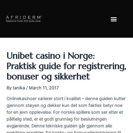
Skip
Post
to
navigation
Menu
content
Unibet casino i Norge:
Praktisk guide for registrering,
bonuser og sikkerhet
By
tanika
/
March 11, 2017
Onlinekasinoer varierer stort i kvalitet – denne guiden kutter
gjennom støyen og dekker kun det som faktisk betyr noe
for en jevn opplevelse. For norske spillere som ser etter et
pålitelig sted, er et godt grunnlag for beslutningen
avgjørende. Denne tekniske guiden går gjennom alle
praktiske aspekter, fra konto- og bonusadministrasjon til