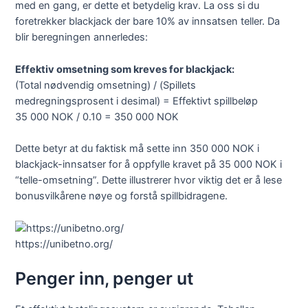
med en gang, er dette et betydelig krav. La oss si du
foretrekker blackjack der bare 10% av innsatsen teller. Da
blir beregningen annerledes:
Effektiv omsetning som kreves for blackjack:
(Total nødvendig omsetning) / (Spillets
medregningsprosent i desimal) = Effektivt spillbeløp
35 000 NOK / 0.10 = 350 000 NOK
Dette betyr at du faktisk må sette inn 350 000 NOK i
blackjack-innsatser for å oppfylle kravet på 35 000 NOK i
“telle-omsetning”. Dette illustrerer hvor viktig det er å lese
bonusvilkårene nøye og forstå spillbidragene.
https://unibetno.org/
Penger inn, penger ut