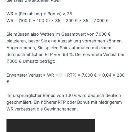
Sie stets die aktuellen AGB.
WR = (Einzahlung + Bonus) × 35
WR = (100 € + 100 €) × 35 = 200 € × 35 = 7.000 €
Sie müssen also Wetten im Gesamtwert von 7.000 €
platzieren, bevor Sie eine Auszahlung vornehmen können.
Angenommen, Sie spielen Spielautomaten mit einem
durchschnittlichen RTP von 96 %. Der erwartete Verlust bei
7.000 € Umsatz beträgt:
Erwarteter Verlust = WR × (1 – RTP) = 7.000 € × 0,04 = 280
€
Ihr ursprünglicher Bonus von 100 € wird dadurch deutlich
geschmälert. Ein höherer RTP oder Bonus mit niedrigerem
WR verbessert die Gewinnchancen.