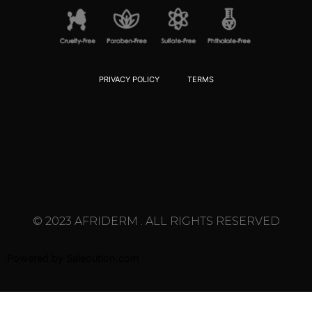
PRIVACY POLICY
TERMS
© 2023 AFRIDERM . ALL RIGHTS RESERVED
Powered by
Saleoution.com