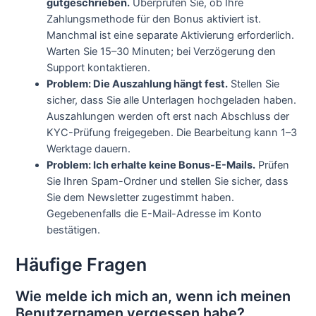
gutgeschrieben.
Überprüfen Sie, ob Ihre
Zahlungsmethode für den Bonus aktiviert ist.
Manchmal ist eine separate Aktivierung erforderlich.
Warten Sie 15–30 Minuten; bei Verzögerung den
Support kontaktieren.
Problem: Die Auszahlung hängt fest.
Stellen Sie
sicher, dass Sie alle Unterlagen hochgeladen haben.
Auszahlungen werden oft erst nach Abschluss der
KYC-Prüfung freigegeben. Die Bearbeitung kann 1–3
Werktage dauern.
Problem: Ich erhalte keine Bonus-E-Mails.
Prüfen
Sie Ihren Spam-Ordner und stellen Sie sicher, dass
Sie dem Newsletter zugestimmt haben.
Gegebenenfalls die E-Mail-Adresse im Konto
bestätigen.
Häufige Fragen
Wie melde ich mich an, wenn ich meinen
Benutzernamen vergessen habe?