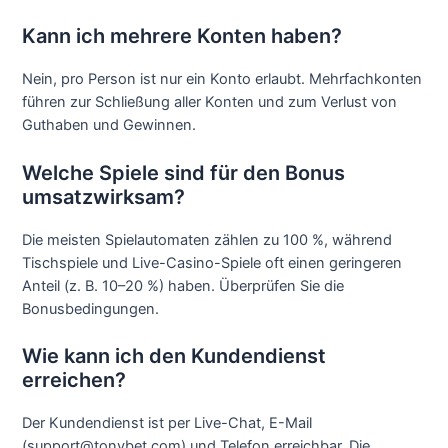
Kann ich mehrere Konten haben?
Nein, pro Person ist nur ein Konto erlaubt. Mehrfachkonten
führen zur Schließung aller Konten und zum Verlust von
Guthaben und Gewinnen.
Welche Spiele sind für den Bonus
umsatzwirksam?
Die meisten Spielautomaten zählen zu 100 %, während
Tischspiele und Live-Casino-Spiele oft einen geringeren
Anteil (z. B. 10–20 %) haben. Überprüfen Sie die
Bonusbedingungen.
Wie kann ich den Kundendienst
erreichen?
Der Kundendienst ist per Live-Chat, E-Mail
(support@tonybet.com) und Telefon erreichbar. Die