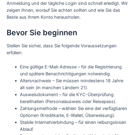
Anmeldung und der tägliche Login sind schnell erledigt. Wir
zeigen Ihnen, worauf Sie achten sollten und wie Sie das
Beste aus Ihrem Konto herausholen.
Bevor Sie beginnen
Stellen Sie sicher, dass Sie folgende Voraussetzungen
erfüllen:
Eine gültige E-Mail-Adresse – für die Registrierung
und spätere Benachrichtigungen notwendig.
Altersnachweis – Sie müssen mindestens 18 Jahre
alt sein (in manchen Ländern 21).
Ausweisdokument – für die KYC-Überprüfung
bereithalten (Personalausweis oder Reisepass).
Zahlungsmethode – wählen Sie eine der verfügbaren
Optionen (Kreditkarte, E-Wallet, Überweisung).
Stabile Internetverbindung – für einen reibungslosen
Ablauf.