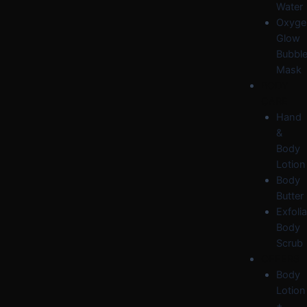
Water
Oxyge
Glow
Bubbl
Mask
BODY
CARE
Hand
&
Body
Lotion
Body
Butter
Exfolia
Body
Scrub
OFFERS
Body
Lotion
+