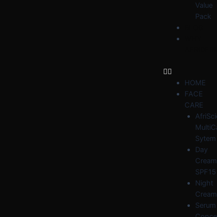
Value
Pack
BLOG
WHY
AFRIDER
HOME
FACE
CARE
AfriSc
MultiC
Sytem
Day
Cream
SPF15
Night
Cream
Serum
Conce