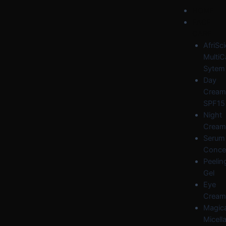
Skip
Post
Menu
HOME
to
navigation
FACE
content
CARE
AfriSc
MultiC
Sytem
Day
Cream
SPF15
Night
Cream
Serum
Conce
Peelin
Gel
Eye
Cream
Magica
Micella