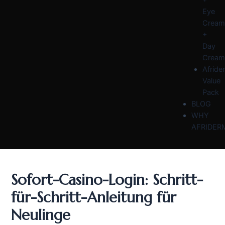
Eye
Cream
+
Day
Cream
Afride
Value
Pack
BLOG
WHY
AFRIDER
Sofort-Casino-Login: Schritt-
für-Schritt-Anleitung für
Neulinge