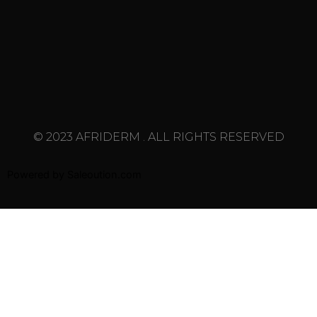
© 2023 AFRIDERM . ALL RIGHTS RESERVED
Powered by
Saleoution.com