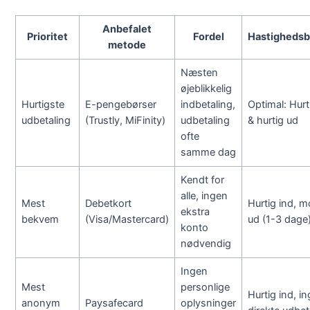
Anbefalet
Prioritet
Fordel
Hastighedsb
metode
Næsten
øjeblikkelig
Hurtigste
E-pengebørser
indbetaling,
Optimal: Hurt
udbetaling
(Trustly, MiFinity)
udbetaling
& hurtig ud
ofte
samme dag
Kendt for
alle, ingen
Mest
Debetkort
Hurtig ind, 
ekstra
bekvem
(Visa/Mastercard)
ud (1-3 dage
konto
nødvendig
Ingen
Mest
personlige
Hurtig ind, i
anonym
Paysafecard
oplysninger