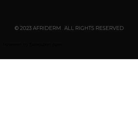
© 2023 AFRIDERM . ALL RIGHTS RESERVED
Powered by
Saleoution.com