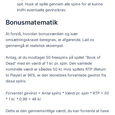
spil. Husk at spille gennem alle spins for at kunne
indfri eventuelle gevinstkrav.
Bonusmatematik
At forstå, hvordan bonusværdien og især
omsætningskravet beregnes, er afgørende. Lad os
gennemgå et realistisk eksempel.
Antag, at du modtager 50 freespins på spillet “Book of
Dead” med en værdi af 1 kr. pr. spin. Den samlede
nominelle værdi er således 50 kr. Hvis spillets RTP (Return
to Player) er 96%, er den teoretiske forventede gevinst fra
disse spins:
Forventet gevinst = Antal spins * Værdi pr. spin * RTP = 50
* 1 kr. * 0,96 = 48 kr.
Dette er den gennemsnitlige værdi, du kan forvente at have