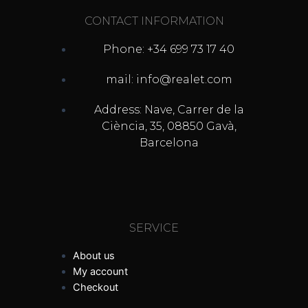
CONTACT INFORMATION
Phone: +34 699 73 17 40
mail: info@realet.com
Address: Nave, Carrer de la
Ciència, 35, 08850 Gavà,
Barcelona
SERVICE
About us
My account
Checkout