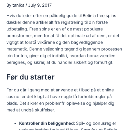
By
tanika
/
July 9, 2017
Hvis du leder efter en pålidelig guide til
Betinia free spins
,
dækker denne artikel alt fra registrering til din første
udbetaling. Free spins er en af de mest populære
bonusformer, men for at få det optimale ud af dem, er det
vigtigt at forstå vilkårene og den bagvedliggende
matematik. Denne vejledning tager dig igennem processen
trin for trin, giver dig et indblik i, hvordan bonusværdien
beregnes, og sikrer, at du handler sikkert og fornuftigt.
Før du starter
Før du går i gang med at anvende et tilbud på et online
casino, er det klogt at have nogle få forholdsregler på
plads. Det sikrer en problemfri oplevelse og hjælper dig
med at undgå skuffelser.
Kontroller din beliggenhed:
Spil- og bonusregler