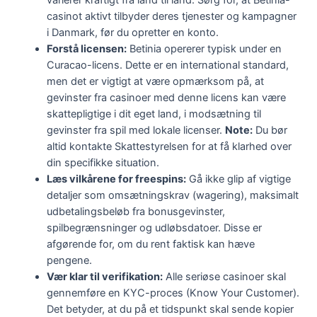
varierer kraftigt fra land til land. Sørg for, at Betinia-
casinot aktivt tilbyder deres tjenester og kampagner
i Danmark, før du opretter en konto.
Forstå licensen:
Betinia opererer typisk under en
Curacao-licens. Dette er en international standard,
men det er vigtigt at være opmærksom på, at
gevinster fra casinoer med denne licens kan være
skattepligtige i dit eget land, i modsætning til
gevinster fra spil med lokale licenser.
Note:
Du bør
altid kontakte Skattestyrelsen for at få klarhed over
din specifikke situation.
Læs vilkårene for freespins:
Gå ikke glip af vigtige
detaljer som omsætningskrav (wagering), maksimalt
udbetalingsbeløb fra bonusgevinster,
spilbegrænsninger og udløbsdatoer. Disse er
afgørende for, om du rent faktisk kan hæve
pengene.
Vær klar til verifikation:
Alle seriøse casinoer skal
gennemføre en KYC-proces (Know Your Customer).
Det betyder, at du på et tidspunkt skal sende kopier