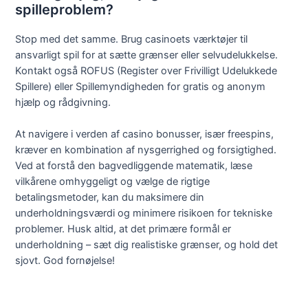
spilleproblem?
Stop med det samme. Brug casinoets værktøjer til
ansvarligt spil for at sætte grænser eller selvudelukkelse.
Kontakt også ROFUS (Register over Frivilligt Udelukkede
Spillere) eller Spillemyndigheden for gratis og anonym
hjælp og rådgivning.
At navigere i verden af casino bonusser, især freespins,
kræver en kombination af nysgerrighed og forsigtighed.
Ved at forstå den bagvedliggende matematik, læse
vilkårene omhyggeligt og vælge de rigtige
betalingsmetoder, kan du maksimere din
underholdningsværdi og minimere risikoen for tekniske
problemer. Husk altid, at det primære formål er
underholdning – sæt dig realistiske grænser, og hold det
sjovt. God fornøjelse!