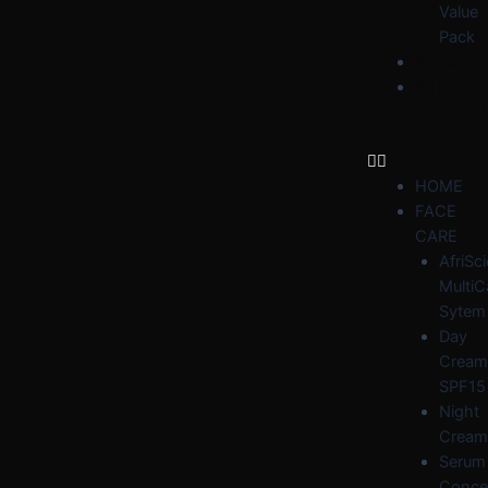
Value
Pack
BLOG
WHY
AFRIDER
HOME
FACE
CARE
AfriSc
MultiC
Sytem
Day
Cream
SPF15
Night
Cream
Serum
Conce