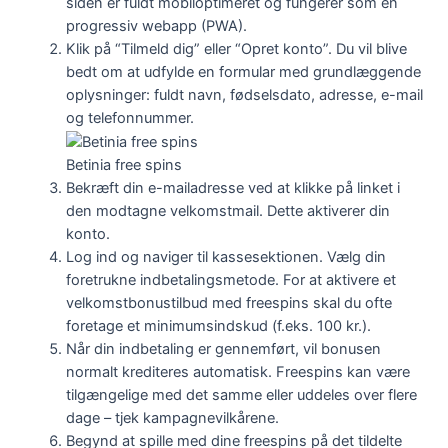
siden er fuldt mobiloptimeret og fungerer som en
progressiv webapp (PWA).
Klik på “Tilmeld dig” eller “Opret konto”. Du vil blive
bedt om at udfylde en formular med grundlæggende
oplysninger: fuldt navn, fødselsdato, adresse, e-mail
og telefonnummer.
Betinia free spins
Bekræft din e-mailadresse ved at klikke på linket i
den modtagne velkomstmail. Dette aktiverer din
konto.
Log ind og naviger til kassesektionen. Vælg din
foretrukne indbetalingsmetode. For at aktivere et
velkomstbonustilbud med freespins skal du ofte
foretage et minimumsindskud (f.eks. 100 kr.).
Når din indbetaling er gennemført, vil bonusen
normalt krediteres automatisk. Freespins kan være
tilgængelige med det samme eller uddeles over flere
dage – tjek kampagnevilkårene.
Begynd at spille med dine freespins på det tildelte