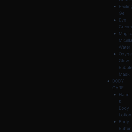
Peelin
Gel
Eye
Cream
Magica
Micella
Water
Oxyge
Glow
Bubbl
Mask
BODY
CARE
Hand
&
Body
Lotion
Body
Butter