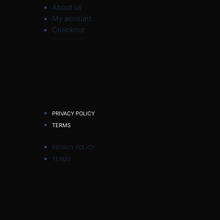
About us
My account
Checkout
PRIVACY POLICY
TERMS
PRIVACY POLICY
TERMS