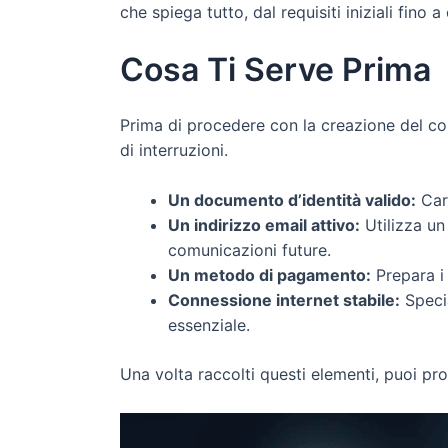
che spiega tutto, dal requisiti iniziali fi
Cosa Ti Serve Prima
Prima di procedere con la creazione del con
di interruzioni.
Un documento d’identità valido:
Cart
Un indirizzo email attivo:
Utilizza un
comunicazioni future.
Un metodo di pagamento:
Prepara i 
Connessione internet stabile:
Specia
essenziale.
Una volta raccolti questi elementi, puoi pr