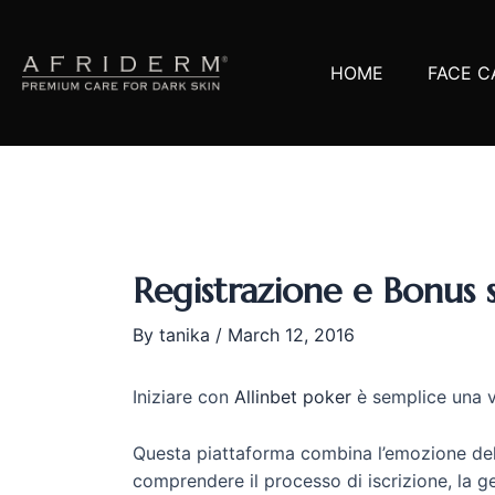
Skip
Post
to
navigation
content
HOME
FACE C
Registrazione e Bonus s
By
tanika
/
March 12, 2016
Iniziare con
Allinbet poker
è semplice una vo
Questa piattaforma combina l’emozione del 
comprendere il processo di iscrizione, la ge