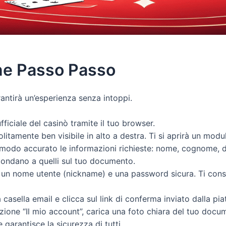
one Passo Passo
rantirà un’esperienza senza intoppi.
iciale del casinò tramite il tuo browser.
olitamente ben visibile in alto a destra. Ti si aprirà un modu
n modo accurato le informazioni richieste: nome, cognome, da
pondano a quelli sul tuo documento.
 un nome utente (nickname) e una password sicura. Ti consi
 casella email e clicca sul link di conferma inviato dalla pia
zione “Il mio account”, carica una foto chiara del tuo docu
 garantisce la sicurezza di tutti.