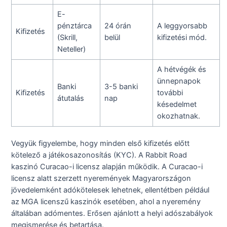
E-
pénztárca
24 órán
A leggyorsabb
Kifizetés
(Skrill,
belül
kifizetési mód.
Neteller)
A hétvégék és
ünnepnapok
Banki
3-5 banki
Kifizetés
további
átutalás
nap
késedelmet
okozhatnak.
Vegyük figyelembe, hogy minden első kifizetés előtt
kötelező a játékosazonosítás (KYC). A Rabbit Road
kaszinó Curacao-i licensz alapján működik. A Curacao-i
licensz alatt szerzett nyeremények Magyarországon
jövedelemként adókötelesek lehetnek, ellentétben például
az MGA licenszű kaszinók esetében, ahol a nyeremény
általában adómentes. Erősen ajánlott a helyi adószabályok
megismerése és betartása.