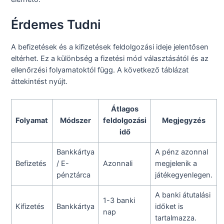
Érdemes Tudni
A befizetések és a kifizetések feldolgozási ideje jelentősen
eltérhet. Ez a különbség a fizetési mód választásától és az
ellenőrzési folyamatoktól függ. A következő táblázat
áttekintést nyújt.
Átlagos
Folyamat
Módszer
feldolgozási
Megjegyzés
idő
Bankkártya
A pénz azonnal
Befizetés
/ E-
Azonnali
megjelenik a
pénztárca
játékegyenlegen.
A banki átutalási
1-3 banki
Kifizetés
Bankkártya
időket is
nap
tartalmazza.