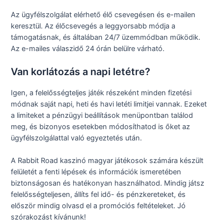
Az ügyfélszolgálat elérhető élő csevegésen és e-mailen
keresztül. Az élőcsevegés a leggyorsabb módja a
támogatásnak, és általában 24/7 üzemmódban működik.
Az e-mailes válaszidő 24 órán belülre várható.
Van korlátozás a napi letétre?
Igen, a felelősségteljes játék részeként minden fizetési
módnak saját napi, heti és havi letéti limitjei vannak. Ezeket
a limiteket a pénzügyi beállítások menüpontban találod
meg, és bizonyos esetekben módosíthatod is őket az
ügyfélszolgálattal való egyeztetés után.
A Rabbit Road kaszinó magyar játékosok számára készült
felületét a fenti lépések és információk ismeretében
biztonságosan és hatékonyan használhatod. Mindig játsz
felelősségteljesen, állíts fel idő- és pénzkereteket, és
először mindig olvasd el a promóciós feltételeket. Jó
szórakozást kívánunk!