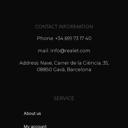
CONTACT INFORMATION
Phone: +34 699 73 17 40
mail: info@realet.com
Address: Nave, Carrer de la Ciència, 35,
08850 Gavà, Barcelona
SERVICE
About us
My account