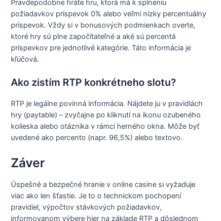
Pravdepodobne hráte hru, ktorá má k splneniu
požiadavkov príspevok 0% alebo veľmi nízky percentuálny
príspevok. Vždy si v bonusových podmienkach overte,
ktoré hry sú plne započítateľné a aké sú percentá
príspevkov pre jednotlivé kategórie. Táto informácia je
kľúčová.
Ako zistím RTP konkrétneho slotu?
RTP je legálne povinná informácia. Nájdete ju v pravidlách
hry (paytable) – zvyčajne po kliknutí na ikonu ozubeného
kolieska alebo otáznika v rámci herného okna. Môže byť
uvedené ako percento (napr. 96,5%) alebo textovo.
Záver
Úspešné a bezpečné hranie v online casine si vyžaduje
viac ako len šťastie. Je to o technickom pochopení
pravidiel, výpočtov stávkových požiadavkov,
informovanom výbere hier na základe RTP a dôslednom