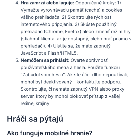
Hra zamrzá alebo laguje:
Odporúčané kroky: 1)
Vymažte vyrovnávaciu pamäť (cache) a cookies
vášho prehliadača. 2) Skontrolujte rýchlosť
internetového pripojenia. 3) Skúste použiť iný
prehliadač (Chrome, Firefox) alebo zmeniť režim hry
(stiahnuť klienta, ak je dostupný, alebo hrať priamo v
prehliadači). 4) Uistite sa, že máte zapnutý
JavaScript a Flash/HTML5.
Nemôžem sa prihlásiť:
Overte správnosť
používateľského mena a hesla. Použite funkciu
“Zabudol som heslo”. Ak ste účet dlho nepoužívali,
mohol byť deaktivovaný – kontaktujte podporu.
Skontrolujte, či nemáte zapnutý VPN alebo proxy
server, ktorý by mohol blokovať prístup z vašej
reálnej krajiny.
Hráči sa pýtajú
Ako funguje mobilné hranie?