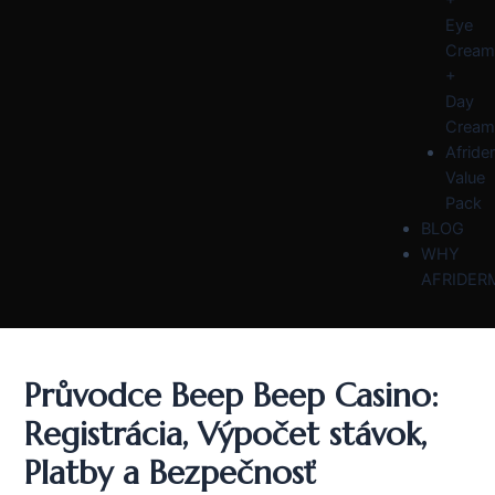
Eye
Cream
+
Day
Cream
Afride
Value
Pack
BLOG
WHY
AFRIDER
Průvodce Beep Beep Casino:
Registrácia, Výpočet stávok,
Platby a Bezpečnosť