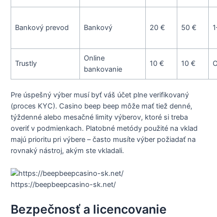
Bankový prevod
Bankový
20 €
50 €
1
Online
Trustly
10 €
10 €
O
bankovanie
Pre úspešný výber musí byť váš účet plne verifikovaný
(proces KYC). Casino beep beep môže mať tiež denné,
týždenné alebo mesačné limity výberov, ktoré si treba
overiť v podmienkach. Platobné metódy použité na vklad
majú prioritu pri výbere – často musíte výber požiadať na
rovnaký nástroj, akým ste vkladali.
https://beepbeepcasino-sk.net/
Bezpečnosť a licencovanie