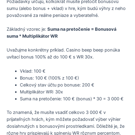
Požiadavky určujú, koľkokrát musíte pretočiť bonusovú
sumu (alebo bonus + vklad) v hre, kým budú výhry z neho
považované za reálne peniaze a vyberateľné.
Základný vzorec je:
Suma na pretočenie = Bonusová
suma * Multiplikátor WR
Uvažujme konkrétny príklad. Casino beep beep ponúka
uvítací bonus 100% až do 100 € s WR 30x.
Vklad: 100 €
Bonus: 100 € (100% z 100 €)
Celkový stav účtu po bonuse: 200 €
Multiplikátor WR: 30x
Suma na pretočenie: 100 € (bonus) * 30 = 3 000 €
To znamená, že musíte vsadiť celkovo 3 000 € v
prijateľných hrách, kým môžete požadovať výber výhier
dosiahnutých s bonusovými prostriedkami. Dôležité je, že
rôzne hry prispievajú k splneniu WR rôznym percentom.