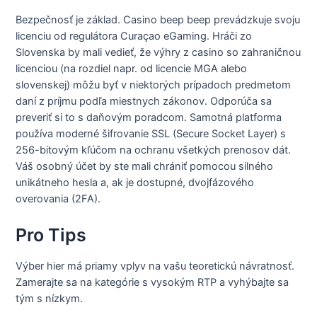
Bezpečnosť je základ. Casino beep beep prevádzkuje svoju
licenciu od regulátora Curaçao eGaming. Hráči zo
Slovenska by mali vedieť, že výhry z casino so zahraničnou
licenciou (na rozdiel napr. od licencie MGA alebo
slovenskej) môžu byť v niektorých prípadoch predmetom
daní z príjmu podľa miestnych zákonov. Odporúča sa
preveriť si to s daňovým poradcom. Samotná platforma
používa moderné šifrovanie SSL (Secure Socket Layer) s
256-bitovým kľúčom na ochranu všetkých prenosov dát.
Váš osobný účet by ste mali chrániť pomocou silného
unikátneho hesla a, ak je dostupné, dvojfázového
overovania (2FA).
Pro Tips
Výber hier má priamy vplyv na vašu teoretickú návratnosť.
Zamerajte sa na kategórie s vysokým RTP a vyhýbajte sa
tým s nízkym.