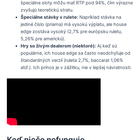
špeciálne sloty môžu mať RTP pod 94%, čím výrazne
zvyšujú teoretickú stratu.
Špeciálne stávky v rulete:
Napríklad stávka na
jediné číslo (priama) má vysokú výplatu, ale house
edge zostáva vysoký (2,7% pre európsku ruletu,
5,26% pre americkú).
Hry so živým dealerom (niektoré):
Aj keď sú
populárne, ich house edge sa často neodchyľuje od
štandardných verzíí (ruleta 2,7%, baccarat 1,06%
atď.). Ich prínos je v zážitku, nie v lepšej návratnosti.
Keď niečo nefunguje