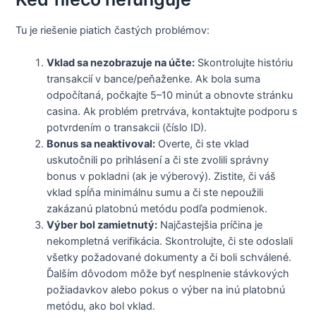
Tu je riešenie piatich častých problémov:
Vklad sa nezobrazuje na účte:
Skontrolujte históriu
transakcií v bance/peňaženke. Ak bola suma
odpočítaná, počkajte 5–10 minút a obnovte stránku
casina. Ak problém pretrváva, kontaktujte podporu s
potvrdením o transakcii (číslo ID).
Bonus sa neaktivoval:
Overte, či ste vklad
uskutočnili po prihlásení a či ste zvolili správny
bonus v pokladni (ak je výberový). Zistite, či váš
vklad spĺňa minimálnu sumu a či ste nepoužili
zakázanú platobnú metódu podľa podmienok.
Výber bol zamietnutý:
Najčastejšia príčina je
nekompletná verifikácia. Skontrolujte, či ste odoslali
všetky požadované dokumenty a či boli schválené.
Ďalším dôvodom môže byť nesplnenie stávkových
požiadavkov alebo pokus o výber na inú platobnú
metódu, ako bol vklad.