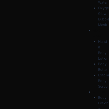
Water
Oxyge
Glow
Bubbl
Mask
BODY
CARE
Hand
&
Body
Lotion
Body
Butter
Exfolia
Body
Scrub
OFFERS
Body
Lotion
+