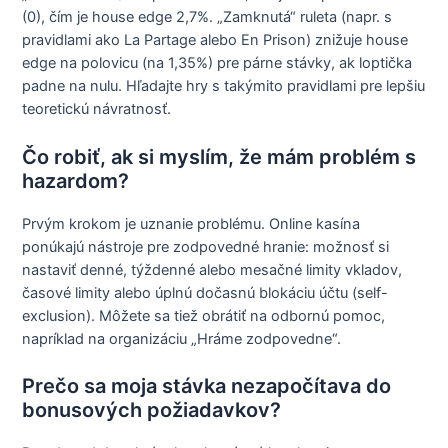
(0), čím je house edge 2,7%. „Zamknutá“ ruleta (napr. s
pravidlami ako La Partage alebo En Prison) znižuje house
edge na polovicu (na 1,35%) pre párne stávky, ak loptička
padne na nulu. Hľadajte hry s takýmito pravidlami pre lepšiu
teoretickú návratnosť.
Čo robiť, ak si myslím, že mám problém s
hazardom?
Prvým krokom je uznanie problému. Online kasína
ponúkajú nástroje pre zodpovedné hranie: možnosť si
nastaviť denné, týždenné alebo mesačné limity vkladov,
časové limity alebo úplnú dočasnú blokáciu účtu (self-
exclusion). Môžete sa tiež obrátiť na odbornú pomoc,
napríklad na organizáciu „Hráme zodpovedne“.
Prečo sa moja stávka nezapočítava do
bonusových požiadavkov?