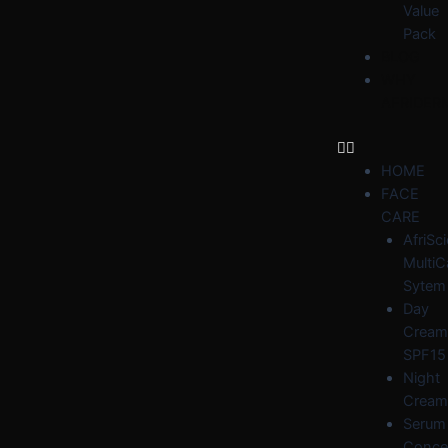
Value
Pack
BLOG
WHY
AFRIDER
HOME
FACE
CARE
AfriSc
MultiC
Sytem
Day
Cream
SPF15
Night
Cream
Serum
Conce