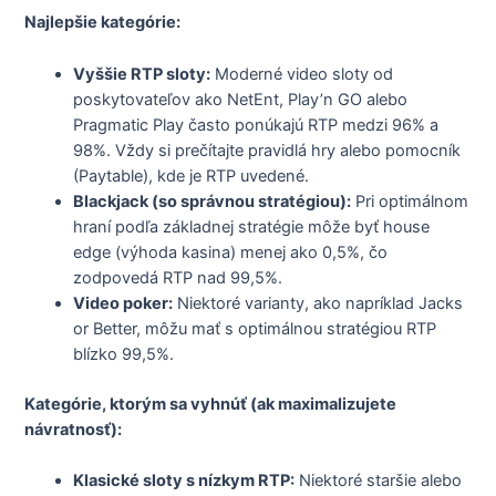
Najlepšie kategórie:
Vyššie RTP sloty:
Moderné video sloty od
poskytovateľov ako NetEnt, Play’n GO alebo
Pragmatic Play často ponúkajú RTP medzi 96% a
98%. Vždy si prečítajte pravidlá hry alebo pomocník
(Paytable), kde je RTP uvedené.
Blackjack (so správnou stratégiou):
Pri optimálnom
hraní podľa základnej stratégie môže byť house
edge (výhoda kasina) menej ako 0,5%, čo
zodpovedá RTP nad 99,5%.
Video poker:
Niektoré varianty, ako napríklad Jacks
or Better, môžu mať s optimálnou stratégiou RTP
blízko 99,5%.
Kategórie, ktorým sa vyhnúť (ak maximalizujete
návratnosť):
Klasické sloty s nízkym RTP:
Niektoré staršie alebo