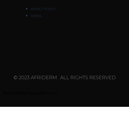
PRIVACY POLICY
TERMS
© 2023 AFRIDERM . ALL RIGHTS RESERVED
Powered by
Saleoution.com