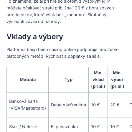
To znamená, že aj pri hre so slotom s vysokým RTP
môžete očakávať stratu približne 120 € z bonusových
prostriedkov, ktoré však boli „zadarmo“. Skutočný
výsledok závisí od náhody.
Vklady a výbery
Platforma beep beep casino online podporuje množstvo
platobných metód. Rýchlosť a poplatky sa líšia.
Min.
Min.
Metóda
Typ
vklad
výber
(pribl.)
(pribl.)
Banková karta
Debetná/Kreditná
10 €
20 €
O
(VISA/Mastercard)
Skrill / Neteller
E-peňaženka
10 €
10 €
O