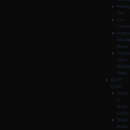
Peelin
Gel
Eye
Cream
Magica
Micella
Water
Oxyge
Glow
Bubbl
Mask
BODY
CARE
Hand
&
Body
Lotion
Body
Butter