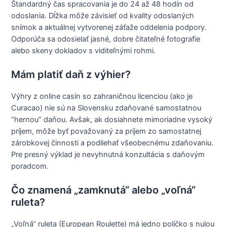
Štandardný čas spracovania je do 24 až 48 hodín od
odoslania. Dĺžka môže závisieť od kvality odoslaných
snímok a aktuálnej vytvorenej záťaže oddelenia podpory.
Odporúča sa odosielať jasné, dobre čitateľné fotografie
alebo skeny dokladov s viditeľnými rohmi.
Mám platiť daň z výhier?
Výhry z online casín so zahraničnou licenciou (ako je
Curacao) nie sú na Slovensku zdaňované samostatnou
“hernou” daňou. Avšak, ak dosiahnete mimoriadne vysoký
príjem, môže byť považovaný za príjem zo samostatnej
zárobkovej činnosti a podliehať všeobecnému zdaňovaniu.
Pre presný výklad je nevyhnutná konzultácia s daňovým
poradcom.
Čo znamená „zamknutá“ alebo „voľná“
ruleta?
„Voľná“ ruleta (European Roulette) má jedno políčko s nulou