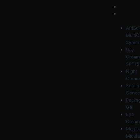
Skip
Post
Menu
HOME
to
navigation
FACE
content
CARE
AfriSc
MultiC
Sytem
Day
Cream
SPF15
Night
Cream
Serum
Conce
Peelin
Gel
Eye
Cream
Magica
Micella