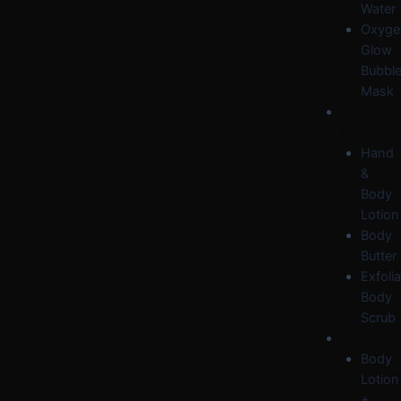
Water
Oxyge
Glow
Bubbl
Mask
BODY
CARE
Hand
&
Body
Lotion
Body
Butter
Exfolia
Body
Scrub
OFFERS
Body
Lotion
+