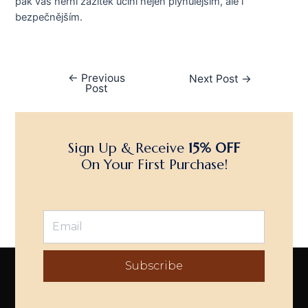
pak váš herní zážitek učiní nejen plynulejším, ale i
bezpečnějším.
←
Previous
Next Post
→
Post
Sign Up & Receive
15% OFF
On Your First Purchase!
Subscribe