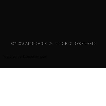
© 2023 AFRIDERM . ALL RIGHTS RESERVED
Powered by
Saleoution.com