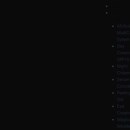
Skip
Post
Menu
HOME
to
navigation
FACE
content
CARE
AfriSc
MultiC
Sytem
Day
Cream
SPF15
Night
Cream
Serum
Conce
Peelin
Gel
Eye
Cream
Magica
Micella