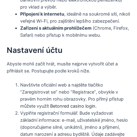
bankovní převod nebo elektronickou peněženku)
pro vklad a výběr.
Připojení k internetu
, ideálně na soukromé síti, nikoli
veřejné Wi-Fi, pro zajištění lepšího zabezpečení.
Zařízení s aktuálním prohlížečem
(Chrome, Firefox,
Safari) nebo přístup k mobilnímu webu.
Nastavení účtu
Abyste mohli začít hrát, musíte nejprve vytvořit účet a
přihlásit se. Postupujte podle kroků níže.
Navštivte oficiální web a najděte tlačítko
“Zaregistrovat se” nebo “Registrace”, obvykle v
pravém horním rohu obrazovky. Pro přímý přístup
můžete využít
Betonred casino login
.
Vyplňte registrační formulář. Bude vyžadovat
základní informace: e-mail, uživatelské jméno, heslo
(doporučujeme silné, unikátní), jméno a příjmení,
datum narození a adresu bydliště. Údaje zadávejte