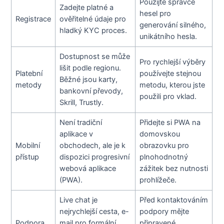
Použijte správce
Zadejte platné a
hesel pro
Registrace
ověřitelné údaje pro
generování silného,
hladký KYC proces.
unikátního hesla.
Dostupnost se může
Pro rychlejší výběry
lišit podle regionu.
Platební
používejte stejnou
Běžné jsou karty,
metody
metodu, kterou jste
bankovní převody,
použili pro vklad.
Skrill, Trustly.
Není tradiční
Přidejte si PWA na
aplikace v
domovskou
Mobilní
obchodech, ale je k
obrazovku pro
přístup
dispozici progresivní
plnohodnotný
webová aplikace
zážitek bez nutnosti
(PWA).
prohlížeče.
Live chat je
Před kontaktováním
nejrychlejší cesta, e-
podpory mějte
Podpora
mail pro formální
připravené