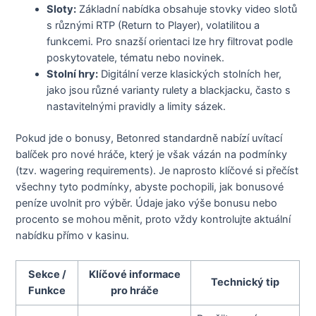
Sloty:
Základní nabídka obsahuje stovky video slotů
s různými RTP (Return to Player), volatilitou a
funkcemi. Pro snazší orientaci lze hry filtrovat podle
poskytovatele, tématu nebo novinek.
Stolní hry:
Digitální verze klasických stolních her,
jako jsou různé varianty rulety a blackjacku, často s
nastavitelnými pravidly a limity sázek.
Pokud jde o bonusy, Betonred standardně nabízí uvítací
balíček pro nové hráče, který je však vázán na podmínky
(tzv. wagering requirements). Je naprosto klíčové si přečíst
všechny tyto podmínky, abyste pochopili, jak bonusové
peníze uvolnit pro výběr. Údaje jako výše bonusu nebo
procento se mohou měnit, proto vždy kontrolujte aktuální
nabídku přímo v kasinu.
Sekce /
Klíčové informace
Technický tip
Funkce
pro hráče