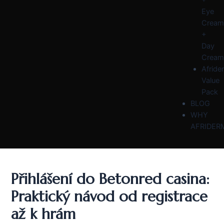
Eye
Cream
+
Day
Cream
Afride
Value
Pack
BLOG
WHY
AFRIDER
Přihlášení do Betonred casina:
Praktický návod od registrace
až k hrám