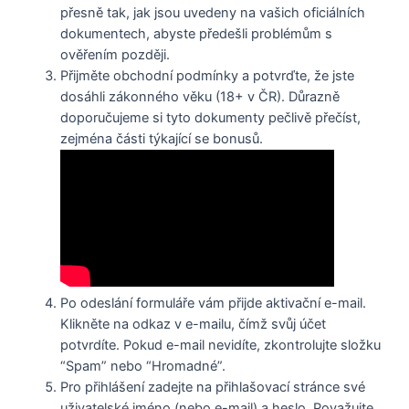
přesně tak, jak jsou uvedeny na vašich oficiálních
dokumentech, abyste předešli problémům s
ověřením později.
Přijměte obchodní podmínky a potvrďte, že jste
dosáhli zákonného věku (18+ v ČR). Důrazně
doporučujeme si tyto dokumenty pečlivě přečíst,
zejména části týkající se bonusů.
Po odeslání formuláře vám přijde aktivační e-mail.
Klikněte na odkaz v e-mailu, čímž svůj účet
potvrdíte. Pokud e-mail nevidíte, zkontrolujte složku
“Spam” nebo “Hromadné”.
Pro přihlášení zadejte na přihlašovací stránce své
uživatelské jméno (nebo e-mail) a heslo. Považujte