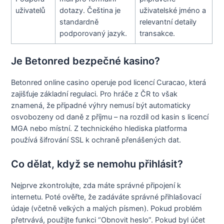
uživatelů
dotazy. Čeština je
uživatelské jméno a
standardně
relevantní detaily
podporovaný jazyk.
transakce.
Je Betonred bezpečné kasino?
Betonred online casino operuje pod licencí Curacao, která
zajišťuje základní regulaci. Pro hráče z ČR to však
znamená, že případné výhry nemusí být automaticky
osvobozeny od daně z příjmu – na rozdíl od kasin s licencí
MGA nebo místní. Z technického hlediska platforma
používá šifrování SSL k ochraně přenášených dat.
Co dělat, když se nemohu přihlásit?
Nejprve zkontrolujte, zda máte správné připojení k
internetu. Poté ověřte, že zadáváte správné přihlašovací
údaje (včetně velkých a malých písmen). Pokud problém
přetrvává, použijte funkci “Obnovit heslo”. Pokud byl účet