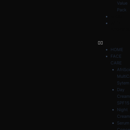
Value
Pack
BLOG
WHY
AFRIDER
HOME
FACE
CARE
AfriSc
MultiC
Sytem
Day
Cream
SPF15
Night
Cream
Serum
Conce